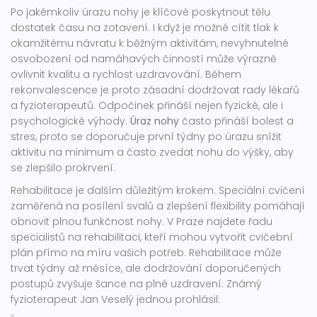
Po jakémkoliv úrazu nohy je klíčové poskytnout tělu
dostatek času na zotavení. I když je možné cítit tlak k
okamžitému návratu k běžným aktivitám, nevyhnutelné
osvobození od namáhavých činností může výrazně
ovlivnit kvalitu a rychlost uzdravování. Během
rekonvalescence je proto zásadní dodržovat rady lékařů
a fyzioterapeutů. Odpočinek přináší nejen fyzické, ale i
psychologické výhody.
Úraz nohy
často přináší bolest a
stres, proto se doporučuje první týdny po úrazu snížit
aktivitu na minimum a často zvedat nohu do výšky, aby
se zlepšilo prokrvení.
Rehabilitace je dalším důležitým krokem. Speciální cvičení
zaměřená na posílení svalů a zlepšení flexibility pomáhají
obnovit plnou funkčnost nohy. V Praze najdete řadu
specialistů na rehabilitaci, kteří mohou vytvořit cvičební
plán přímo na míru vašich potřeb. Rehabilitace může
trvat týdny až měsíce, ale dodržování doporučených
postupů zvyšuje šance na plné uzdravení. Známý
fyzioterapeut Jan Veselý jednou prohlásil: