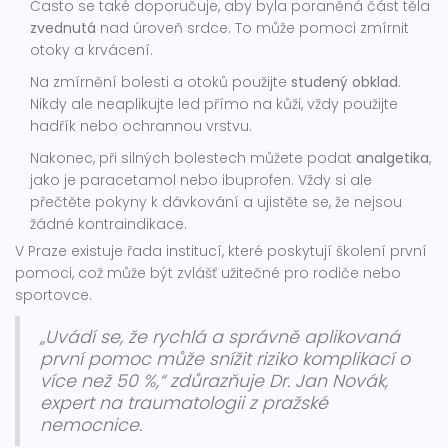
Často se také doporučuje, aby byla poraněná část těla
zvednutá
nad úroveň srdce. To může pomoci zmírnit
otoky a krvácení.
Na zmírnění bolesti a otoků použijte
studený obklad
.
Nikdy ale neaplikujte led přímo na kůži, vždy použijte
hadřík nebo ochrannou vrstvu.
Nakonec, při silných bolestech můžete podat
analgetika
,
jako je paracetamol nebo ibuprofen. Vždy si ale
přečtěte pokyny k dávkování a ujistěte se, že nejsou
žádné kontraindikace.
V Praze existuje řada institucí, které poskytují školení první
pomoci, což může být zvlášť užitečné pro rodiče nebo
sportovce.
„Uvádí se, že rychlá a správně aplikovaná
první pomoc může snížit riziko komplikací o
více než 50 %,“ zdůrazňuje Dr. Jan Novák,
expert na traumatologii z pražské
nemocnice.