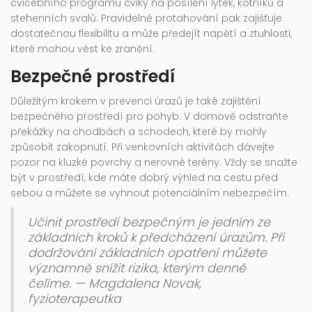
cvičebního programu cviky na posílení lýtek, kotníků a
stehenních svalů. Pravidelné protahování pak zajišťuje
dostatečnou flexibilitu a může předejít napětí a ztuhlosti,
které mohou vést ke zranění.
Bezpečné prostředí
Důležitým krokem v prevenci úrazů je také zajištění
bezpečného prostředí pro pohyb. V domově odstraňte
překážky na chodbách a schodech, které by mohly
způsobit zakopnutí. Při venkovních aktivitách dávejte
pozor na kluzké povrchy a nerovné terény. Vždy se snažte
být v prostředí, kde máte dobrý výhled na cestu před
sebou a můžete se vyhnout potenciálním nebezpečím.
Učinit prostředí bezpečným je jedním ze
základních kroků k předcházení úrazům. Při
dodržování základních opatření můžete
významně snížit rizika, kterým denně
čelíme. — Magdalena Novak,
fyzioterapeutka