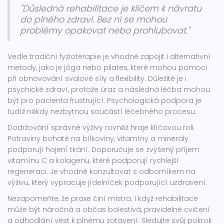
"Důsledná rehabilitace je klíčem k návratu
do plného zdraví. Bez ní se mohou
problémy opakovat nebo prohlubovat."
Vedle tradiční fyzioterapie je vhodné zapojit i alternativní
metody, jako je jóga nebo pilates, které mohou pomoci
při obnovování svalové síly a flexibility. Důležité je i
psychické zdraví, protože úraz a následná léčba mohou
být pro pacienta frustrující. Psychologická podpora je
tudíž někdy nezbytnou součástí léčebného procesu.
Dodržování správné výživy rovněž hraje klíčovou roli.
Potraviny bohaté na bílkoviny, vitamíny a minerály
podporují hojení tkání. Doporučuje se zvýšený příjem
vitamínu C a kolagenu, které podporují rychlejší
regeneraci. Je vhodné konzultovat s odborníkem na
výživu, který vypracuje jídelníček podporující uzdravení.
Nezapomeňte, že praxe činí mistra. I když rehabilitace
může být náročná a občas bolestivá, pravidelné cvičení
a odhodlání vést k plnému zotavení. Sledujte svůj pokrok