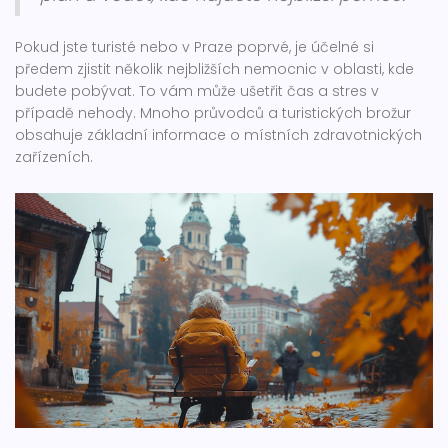
Pokud jste turisté nebo v Praze poprvé, je účelné si
předem zjistit několik nejbližších nemocnic v oblasti, kde
budete pobývat. To vám může ušetřit čas a stres v
případě nehody. Mnoho průvodců a turistických brožur
obsahuje základní informace o místních zdravotnických
zařízeních.