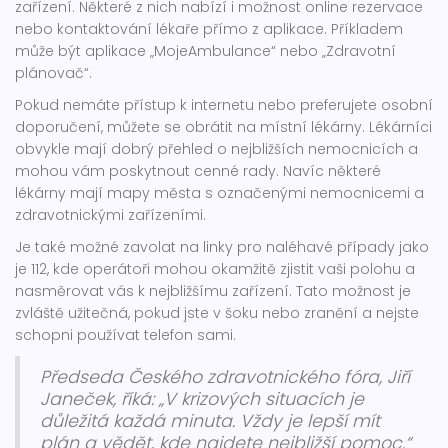
zařízení. Některé z nich nabízí i možnost online rezervace
nebo kontaktování lékaře přímo z aplikace. Příkladem
může být aplikace „MojeAmbulance“ nebo „Zdravotní
plánovač“.
Pokud nemáte přístup k internetu nebo preferujete osobní
doporučení, můžete se obrátit na místní lékárny. Lékárníci
obvykle mají dobrý přehled o nejbližších nemocnicích a
mohou vám poskytnout cenné rady. Navíc některé
lékárny mají mapy města s označenými nemocnicemi a
zdravotnickými zařízeními.
Je také možné zavolat na linky pro naléhavé případy jako
je 112, kde operátoři mohou okamžitě zjistit vaši polohu a
nasměrovat vás k nejbližšímu zařízení. Tato možnost je
zvláště užitečná, pokud jste v šoku nebo zranění a nejste
schopni používat telefon sami.
Předseda Českého zdravotnického fóra, Jiří
Janeček, říká: „V krizových situacích je
důležitá každá minuta. Vždy je lepší mít
plán a vědět, kde najdete nejbližší pomoc.“