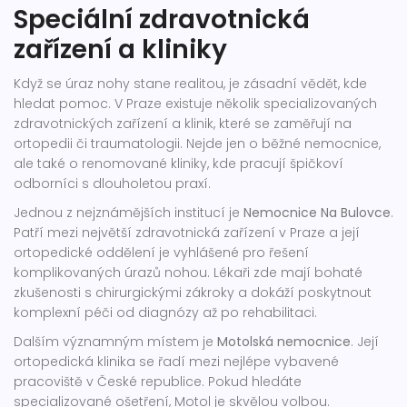
Speciální zdravotnická
zařízení a kliniky
Když se úraz nohy stane realitou, je zásadní vědět, kde
hledat pomoc. V Praze existuje několik specializovaných
zdravotnických zařízení a klinik, které se zaměřují na
ortopedii či traumatologii. Nejde jen o běžné nemocnice,
ale také o renomované kliniky, kde pracují špičkoví
odborníci s dlouholetou praxí.
Jednou z nejznámějších institucí je
Nemocnice Na Bulovce
.
Patří mezi největší zdravotnická zařízení v Praze a její
ortopedické oddělení je vyhlášené pro řešení
komplikovaných úrazů nohou. Lékaři zde mají bohaté
zkušenosti s chirurgickými zákroky a dokáží poskytnout
komplexní péči od diagnózy až po rehabilitaci.
Dalším významným místem je
Motolská nemocnice
. Její
ortopedická klinika se řadí mezi nejlépe vybavené
pracoviště v České republice. Pokud hledáte
specializované ošetření, Motol je skvělou volbou.