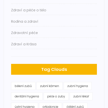
Zdraví a péče o tělo
Rodina a zdraví
Zdravotní péče
Zdraví a Krása
Tag Clouds
bělení zubů
zubní kámen
zubní hygiena
dentální hygiena
péče o zuby
zubní lékař
ústní hygiena
ortodoncie
čištění zubů