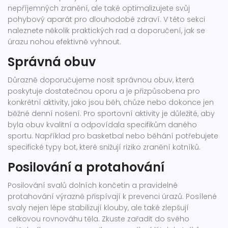
nepříjemných zranění, ale také optimalizujete svůj
pohybový aparát pro dlouhodobé zdraví. V této sekci
naleznete několik praktických rad a doporučení, jak se
úrazu nohou efektivně vyhnout.
Správná obuv
Důrazně doporučujeme nosit správnou obuv, která
poskytuje dostatečnou oporu a je přizpůsobena pro
konkrétní aktivity, jako jsou běh, chůze nebo dokonce jen
běžné denní nošení. Pro sportovní aktivity je důležité, aby
byla obuv kvalitní a odpovídala specifikům daného
sportu. Například pro basketbal nebo běhání potřebujete
specifické typy bot, které snižují riziko zranění kotníků.
Posilování a protahování
Posilování svalů dolních končetin a pravidelné
protahování výrazně přispívají k prevenci úrazů. Posílené
svaly nejen lépe stabilizují klouby, ale také zlepšují
celkovou rovnováhu těla. Zkuste zařadit do svého