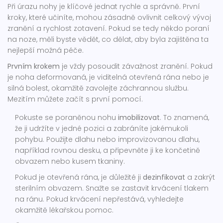
Při úrazu nohy je klíčové jednat rychle a správně. První
kroky, které učiníte, mohou zásadně ovlivnit celkový vývoj
zranění a rychlost zotavení. Pokud se tedy někdo poraní
na noze, měli byste vědět, co dělat, aby byla zajištěna ta
nejlepší možná péče.
Prvním krokem
je vždy posoudit závažnost zranění. Pokud
je noha deformovaná, je viditelná otevřená rána nebo je
silná bolest, okamžitě zavolejte záchrannou službu.
Mezitím můžete začít s první pomocí.
Pokuste se poraněnou nohu
imobilizovat
. To znamená,
že ji udržíte v jedné pozici a zabráníte jakémukoli
pohybu. Použijte dlahu nebo improvizovanou dlahu,
například rovnou desku, a připevněte ji ke končetině
obvazem nebo kusem tkaniny.
Pokud je otevřená rána, je důležité ji
dezinfikovat
a zakrýt
sterilním obvazem. Snažte se zastavit krvácení tlakem
na ránu. Pokud krvácení nepřestává, vyhledejte
okamžitě lékařskou pomoc.