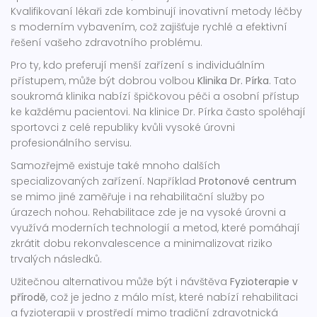
Kvalifikovaní lékaři zde kombinují inovativní metody léčby
s moderním vybavením, což zajišťuje rychlé a efektivní
řešení vašeho zdravotního problému.
Pro ty, kdo preferují menší zařízení s individuálním
přístupem, může být dobrou volbou
Klinika Dr. Pírka
. Tato
soukromá klinika nabízí špičkovou péči a osobní přístup
ke každému pacientovi. Na klinice Dr. Pírka často spoléhají
sportovci z celé republiky kvůli vysoké úrovni
profesionálního servisu.
Samozřejmě existuje také mnoho dalších
specializovaných zařízení. Například
Protonové centrum
se mimo jiné zaměřuje i na rehabilitační služby po
úrazech nohou. Rehabilitace zde je na vysoké úrovni a
využívá moderních technologií a metod, které pomáhají
zkrátit dobu rekonvalescence a minimalizovat riziko
trvalých následků.
Užitečnou alternativou může být i návštěva
Fyzioterapie v
přírodě
, což je jedno z málo míst, které nabízí rehabilitaci
a fyzioterapii v prostředí mimo tradiční zdravotnická