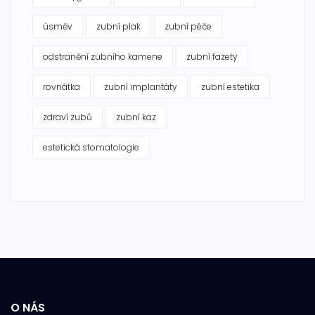
úsměv
zubní plak
zubní péče
odstranění zubního kamene
zubní fazety
rovnátka
zubní implantáty
zubní estetika
zdraví zubů
zubní kaz
estetická stomatologie
O NÁS