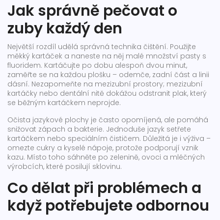
Jak správně pečovat o
zuby každý den
Největší rozdíl udělá správná technika čištění. Použijte
měkký kartáček a naneste na něj malé množství pasty s
fluoridem. Kartáčujte po dobu alespoň dvou minut,
zaměřte se na každou plošku – odemče, zadní část a linii
dásní. Nezapomeňte na mezizubní prostory; mezizubní
kartáčky nebo dentální nitě dokážou odstranit plak, který
se běžným kartáčkem neprojde.
Očista jazykové plochy je často opomíjená, ale pomáhá
snižovat zápach a bakterie. Jednoduše jazyk setřete
kartáčkem nebo speciálním čističem. Důležitá je i výživa –
omezte cukry a kyselé nápoje, protože podporují vznik
kazu. Místo toho sáhněte po zelenině, ovoci a mléčných
výrobcích, které posilují sklovinu.
Co dělat při problémech a
když potřebujete odbornou