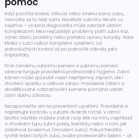
pomoc
Když pocítíte bolest, citlivost nebo změnu barvy zubu,
nesnažte se to řešit sami. Navštivte zubního lékaře co
nejdříve – včasná diagnostika může zabránit větším
komplikacím. Mezi nejčastější problémy patří zubní kaz,
zánět dásní, praskliny nebo potřeba opravy korunky. Naše
klinika v Lužci nabízí kompletní vyšetření, od
jednoduchých kontrol až po pokročilé zákroky jako
implantáty.
Proti černému zubnímu kameni a zubnímu kameni
obecně funguje pravidelná profesionální hygiena. Zubní
kámen může způsobit nejen nepříjemný zápach, ale i
zhoršení spánku a celkové zdraví. Pravidelné čištění a
skvalifikované odstraňování kamene pomáhá udržet
ústní dutinu zdravou.
Nezapomeňte ani na preventivní opatření. Pravidelně si
naplánujte kontrolu u zubaře dvakrát ročně. V rámci
těchto návštěv můžete získat rady šité na míru, například
o vhodném typu zubní pasty, kartáčku nebo o tom, jak
zvládnout bruxismus (broušení zubů). Pokud hledáte
rychlé řešení bílých zubů, zvažte profesionální bělení – ať