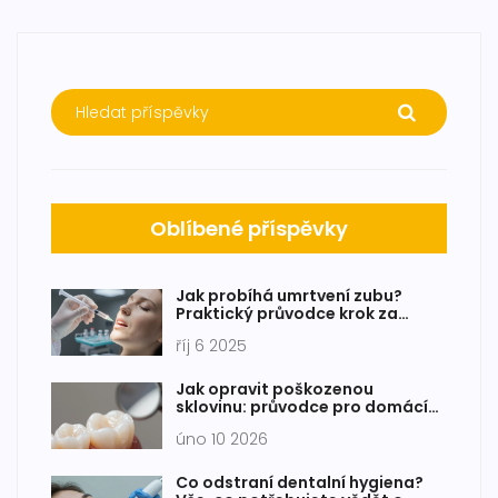
Oblíbené příspěvky
Jak probíhá umrtvení zubu?
Praktický průvodce krok za
krokem
říj 6 2025
Jak opravit poškozenou
sklovinu: průvodce pro domácí
úpravy a kdy jít k zubaři
úno 10 2026
Co odstraní dentalní hygiena?