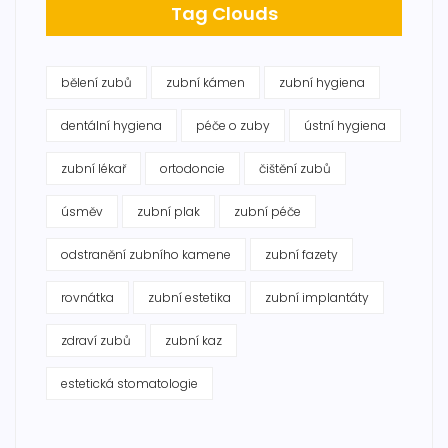
Tag Clouds
bělení zubů
zubní kámen
zubní hygiena
dentální hygiena
péče o zuby
ústní hygiena
zubní lékař
ortodoncie
čištění zubů
úsměv
zubní plak
zubní péče
odstranění zubního kamene
zubní fazety
rovnátka
zubní estetika
zubní implantáty
zdraví zubů
zubní kaz
estetická stomatologie