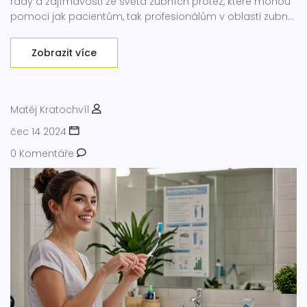
rady a zajímavosti ze světa zubních protéz, které mohou
pomoci jak pacientům, tak profesionálům v oblasti zubní
péče.
Zobrazit více
Matěj Kratochvíl
čec 14 2024
0 Komentáře