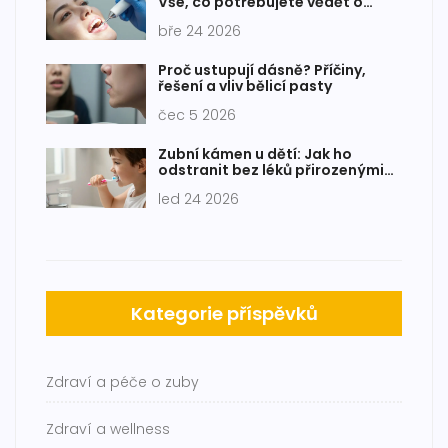
Vše, co potřebujete vědět o
pískování zubů a jiných
bře 24 2026
postupech
Proč ustupují dásně? Příčiny,
řešení a vliv bělicí pasty
čec 5 2026
Zubní kámen u dětí: Jak ho
odstranit bez léků přirozenými
způsoby
led 24 2026
Kategorie příspěvků
Zdraví a péče o zuby
Zdraví a wellness