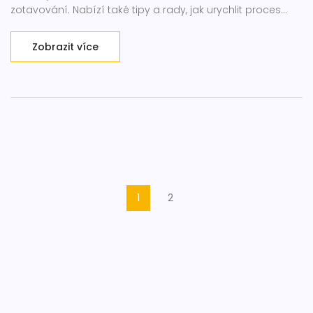
zotavování. Nabízí také tipy a rady, jak urychlit proces
hojení a zmírnit nepohodlí.
Zobrazit více
1
2