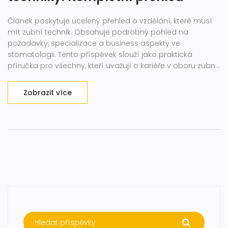
Článek poskytuje ucelený přehled o vzdělání, které musí
mít zubní technik. Obsahuje podrobný pohled na
požadavky, specializace a business aspekty ve
stomatologii. Tento příspěvek slouží jako praktická
příručka pro všechny, kteří uvažují o kariéře v oboru zubní
techniky, a podává aktuální informace o nutných
školeních, certifikacích a příležitostech pro další profesní
Zobrazit více
rozvoj v České republice.