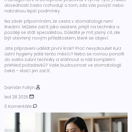
dovednosti často rozhodují o tom, zda vás povýší nebo
nabídnou lepší podmínky.
Na závěr připomínám, že cesta v stomatologii není
lineární. Můžete začít jako asistent, přejít na technika a
později se stát specialistou. Důležité je mít jasný cíl, ale
být otevřený novým příležitostem, které se objeví.
Jste připraveni udělat první krok? Proč nevyzkoušet kurz
ústní hygieny ještě tento měsíc? Nebo se rovnou ponořit
do světa zubní techniky a stáhnout si náš kompletní
přehled požadavků? Vaše budoucnost ve stomatologii
čeká – stačí jen začít.
Damián Foltýn
led 28 2026
0 Komentáře