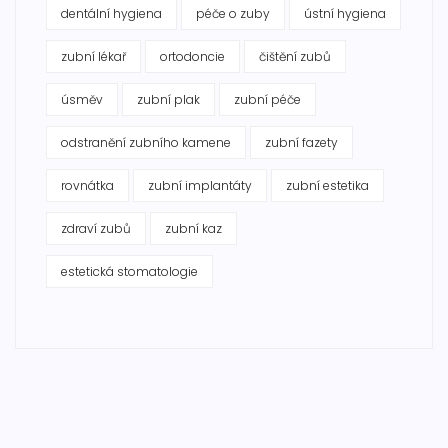
dentální hygiena
péče o zuby
ústní hygiena
zubní lékař
ortodoncie
čištění zubů
úsměv
zubní plak
zubní péče
odstranění zubního kamene
zubní fazety
rovnátka
zubní implantáty
zubní estetika
zdraví zubů
zubní kaz
estetická stomatologie