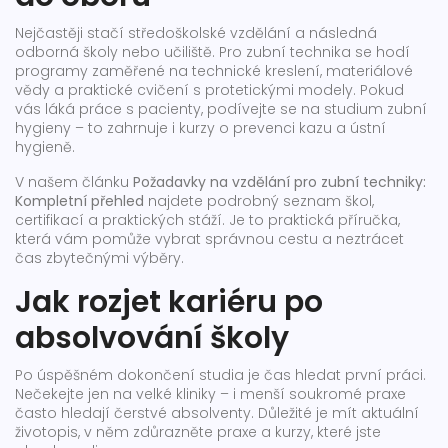
Nejčastěji stačí středoškolské vzdělání a následná
odborná školy nebo učiliště. Pro zubní technika se hodí
programy zaměřené na technické kreslení, materiálové
vědy a praktické cvičení s protetickými modely. Pokud
vás láká práce s pacienty, podívejte se na studium zubní
hygieny – to zahrnuje i kurzy o prevenci kazu a ústní
hygieně.
V našem článku
Požadavky na vzdělání pro zubní techniky:
Kompletní přehled
najdete podrobný seznam škol,
certifikací a praktických stáží. Je to praktická příručka,
která vám pomůže vybrat správnou cestu a neztrácet
čas zbytečnými výběry.
Jak rozjet kariéru po
absolvování školy
Po úspěšném dokončení studia je čas hledat první práci.
Nečekejte jen na velké kliniky – i menší soukromé praxe
často hledají čerstvé absolventy. Důležité je mít aktuální
životopis, v něm zdůrazněte praxe a kurzy, které jste