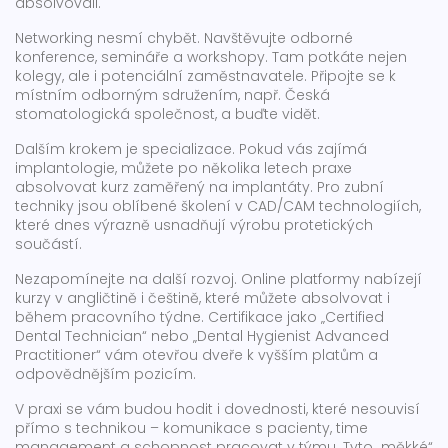
absolvovali.
Networking nesmí chybět. Navštěvujte odborné
konference, semináře a workshopy. Tam potkáte nejen
kolegy, ale i potenciální zaměstnavatele. Připojte se k
místním odborným sdružením, např. Česká
stomatologická společnost, a buďte vidět.
Dalším krokem je specializace. Pokud vás zajímá
implantologie, můžete po několika letech praxe
absolvovat kurz zaměřený na implantáty. Pro zubní
techniky jsou oblíbené školení v CAD/CAM technologiích,
které dnes výrazně usnadňují výrobu protetických
součástí.
Nezapomínejte na další rozvoj. Online platformy nabízejí
kurzy v angličtině i češtině, které můžete absolvovat i
během pracovního týdne. Certifikace jako „Certified
Dental Technician“ nebo „Dental Hygienist Advanced
Practitioner“ vám otevřou dveře k vyšším platům a
odpovědnějším pozicím.
V praxi se vám budou hodit i dovednosti, které nesouvisí
přímo s technikou – komunikace s pacienty, time
management a schopnost pracovat v týmu. Tyto „měkké“