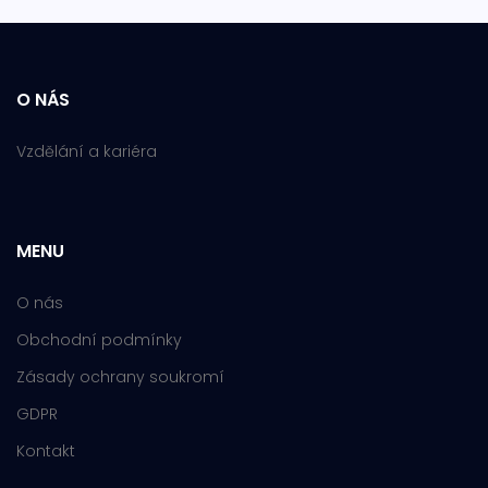
O NÁS
Vzdělání a kariéra
MENU
O nás
Obchodní podmínky
Zásady ochrany soukromí
GDPR
Kontakt