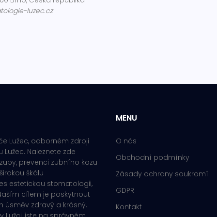
00 Brno, Česká republika
ologie-luzec.cz
MENU
če Lužec, odborném zdroji
O nás
 Lužec. Naleznete zde
Obchodní podmínky
zuby, prevenci zubního kazu
širokou škálu
Zásady ochrany soukromí
s estetickou stomatologii,
GDPR
 Naším cílem je poskytnout
ch úsměv zdravý a krásný.
Kontakt
v Lužci, jste na správném