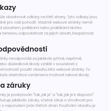
dkazy
e obsahovat odkazy na třetí strany. Tyto odkazy jsou
ně pro vaši pohodlí. Vlastník webové stránky nemá
d obsahem, politikami nebo praktikami těchto
a nenesou odpovědnost za jejich obsah, bezpečnost
odpovědnosti
ránky neodpovídá za jakékoliv přímé, nepřímé,
ebo důsledkové škody vzniklé v souvislosti s
možností použití obsahu této webové stránky. To
že byla vlastníkovi oznámena možnost takové škody.
a záruky
 je poskytován "tak, jak je" a "tak, jak je k dispozici".
ylučuje jakékoliv záruky, včetně záruk o vhodnosti pro
o o neporušení práv třetích stran. Používání obsahu je