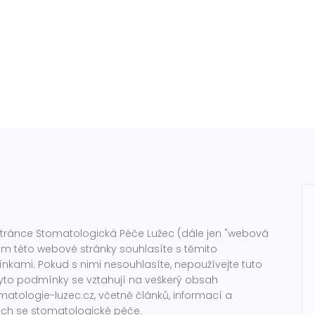
stránce Stomatologická Péče Lužec (dále jen "webová
ím této webové stránky souhlasíte s těmito
ami. Pokud s nimi nesouhlasíte, nepoužívejte tuto
yto podmínky se vztahují na veškerý obsah
atologie-luzec.cz, včetně článků, informací a
ích se stomatologické péče.