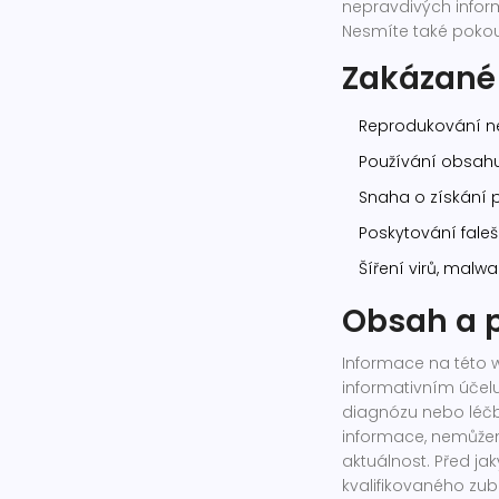
nepravdivých infor
Nesmíte také pokou
Zakázané 
Reprodukování ne
Používání obsahu
Snaha o získání 
Poskytování fale
Šíření virů, malw
Obsah a p
Informace na této 
informativním úče
diagnózu nebo léčb
informace, nemůžem
aktuálnost. Před ja
kvalifikovaného zub