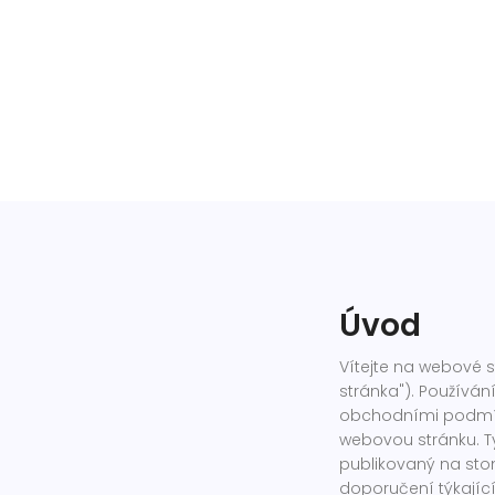
Úvod
Vítejte na webové 
stránka"). Používán
obchodními podmínk
webovou stránku. T
publikovaný na stom
doporučení týkajíc