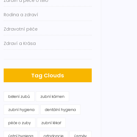
Zdraví a péče o tělo
Rodina a zdraví
Zdravotní péče
Zdraví a Krása
Tag Clouds
bělení zubů
zubní kámen
zubní hygiena
dentální hygiena
péče o zuby
zubní lékař
ústní hygiena
ortodoncie
úsměv