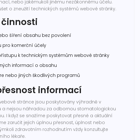
mací, nebo jakémukoli jinému nezákonnému účelu.
šet o zneužití technických systémů webové stránky.
činnosti
bo šíření obsahu bez povolení
 pro komerční účely
přístupu k technickým systémům webové stránky
šných informací o obsahu
are nebo jiných škodlivých programů
řesnost informací
webové stránce jsou poskytovány výhradně v
lu a nejsou náhradou za odbornou stomatologickou
u. I když se snažíme poskytovat přesné a aktuální
e zaručit jejich úplnou přesnost, úplnost nebo
kýmkoli zdravotním rozhodnutím vždy konzultujte
ního lékaře.