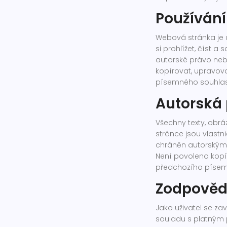
Používání
Webová stránka je 
si prohlížet, číst 
autorské právo nebo
kopírovat, upravov
písemného souhlasu
Autorská
Všechny texty, obráz
stránce jsou vlastn
chráněn autorským
Není povoleno kopír
předchozího písem
Zodpovědn
Jako uživatel se z
souladu s platným 