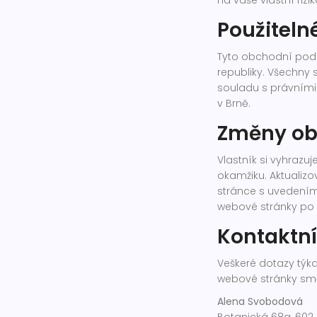
na vaše vlastní rizik
Použiteln
Tyto obchodní podm
republiky. Všechny
souladu s právními
v Brně.
Změny ob
Vlastník si vyhrazu
okamžiku. Aktualiz
stránce s uvedením
webové stránky po
Kontaktní
Veškeré dotazy tý
webové stránky smě
Alena Svobodová