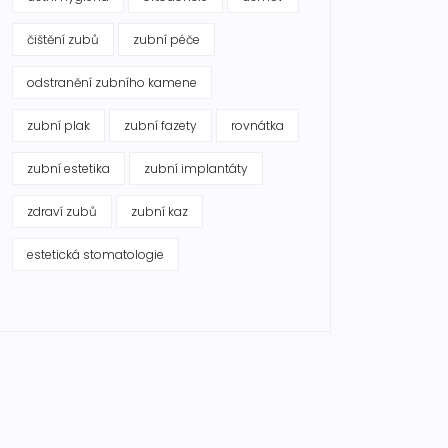
čištění zubů
zubní péče
odstranění zubního kamene
zubní plak
zubní fazety
rovnátka
zubní estetika
zubní implantáty
zdraví zubů
zubní kaz
estetická stomatologie