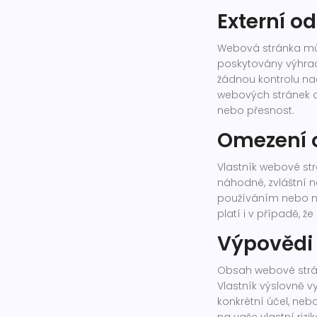
Externí o
Webová stránka můž
poskytovány výhrad
žádnou kontrolu na
webových stránek 
nebo přesnost.
Omezení 
Vlastník webové st
náhodné, zvláštní n
používáním nebo ne
platí i v případě, 
Výpovědi 
Obsah webové stránky
Vlastník výslovně v
konkrétní účel, neb