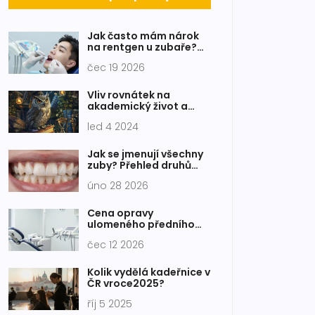
Jak často mám nárok
na rentgen u zubaře?
Pravidla a výjimky
čec 19 2026
Vliv rovnátek na
akademický život a
studium: Efektivní tipy a
led 4 2024
rady
Jak se jmenují všechny
zuby? Přehled druhů
zubů a jejich funkcí
úno 28 2026
Cena opravy
ulomeného předního
zubu: Mýty a fakta, co
čec 12 2026
vás skutečně čeká
Kolik vydělá kadeřnice v
ČR vroce2025?
říj 5 2025