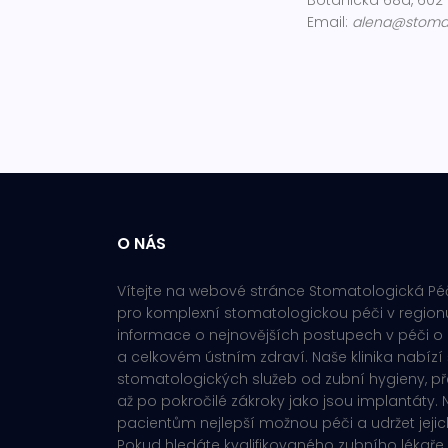
Botanická 68a, 602 
Email:
alena@stomat
O NÁS
Vítejte na webové stránce Stomatologická Pé
pro komplexní stomatologickou péči v regionu
informace o nejnovějších postupech v péči o 
a celkovém ústním zdraví. Naše klinika nabízí 
stomatologických služeb od zubní hygieny, pře
až po pokročilé zákroky jako jsou implantáty.
pacientům nejlepší možnou péči a udržet jeji
Pokud hledáte kvalifikovaného zubního lékaře 