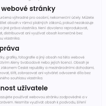
 webové stránky
určena výhradně pro osobní, nekomerční účely. Můžete
a sdílet obsah v rámci platných zákonů, pokud nezakazuje
 jiné práva vlastníka. Není dovoleno reprodukovat,
at, distribuovat ani využívat obsah komerčně bez
 vlastníka.
 práva
ky, grafiky, fotografie a jiný obsah na této webové
ictvím Aleny Svobodové nebo jejích licencí. Obsah je
 zákonem České republiky a mezinárodními dohodami.
ovat, šířit, zobrazovat ani vytvářet odvozené díla bez
ného souhlasu vlastníka.
ost uživatele
avazujete používat webovou stránku zodpovědně a v
právem. Nesmíte využívat obsah k podvodu, šíření