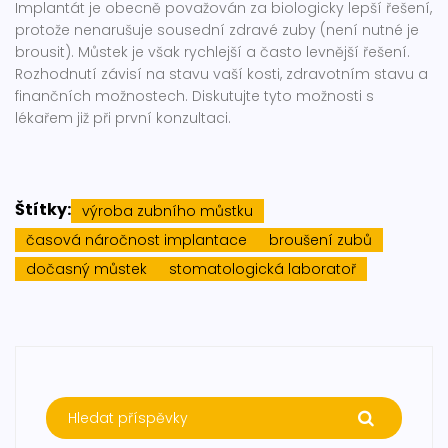
Implantát je obecně považován za biologicky lepší řešení,
protože nenarušuje sousední zdravé zuby (není nutné je
brousit). Můstek je však rychlejší a často levnější řešení.
Rozhodnutí závisí na stavu vaší kosti, zdravotním stavu a
finančních možnostech. Diskutujte tyto možnosti s
lékařem již při první konzultaci.
Štítky:
výroba zubního můstku
časová náročnost implantace
broušení zubů
dočasný můstek
stomatologická laboratoř