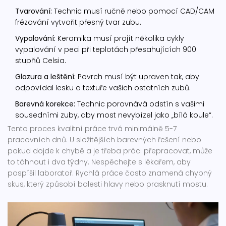
Tvarování:
Technic musí ručně nebo pomocí CAD/CAM
frézování vytvořit přesný tvar zubu.
Vypalování:
Keramika musí projít několika cykly
vypalování v peci při teplotách přesahujících 900
stupňů Celsia.
Glazura a leštění:
Povrch musí být upraven tak, aby
odpovídal lesku a textuře vašich ostatních zubů.
Barevná korekce:
Technic porovnává odstín s vašimi
sousedními zuby, aby most nevybízel jako „bílá koule“.
Tento proces kvalitní práce trvá minimálně 5-7
pracovních dnů. U složitějších barevných řešení nebo
pokud dojde k chybě a je třeba práci přepracovat, může
to táhnout i dva týdny. Nespěchejte s lékařem, aby
pospíšil laboratoř. Rychlá práce často znamená chybný
skus, který způsobí bolesti hlavy nebo prasknutí mostu.