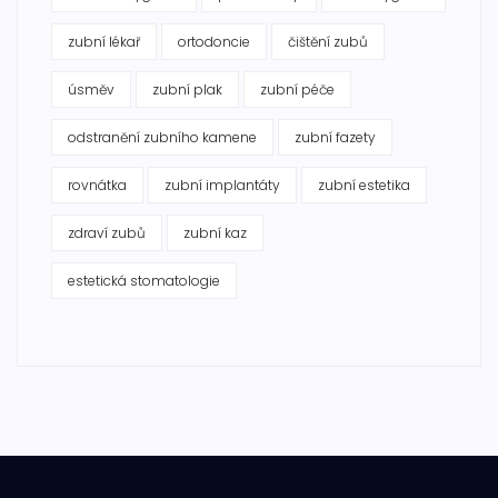
zubní lékař
ortodoncie
čištění zubů
úsměv
zubní plak
zubní péče
odstranění zubního kamene
zubní fazety
rovnátka
zubní implantáty
zubní estetika
zdraví zubů
zubní kaz
estetická stomatologie