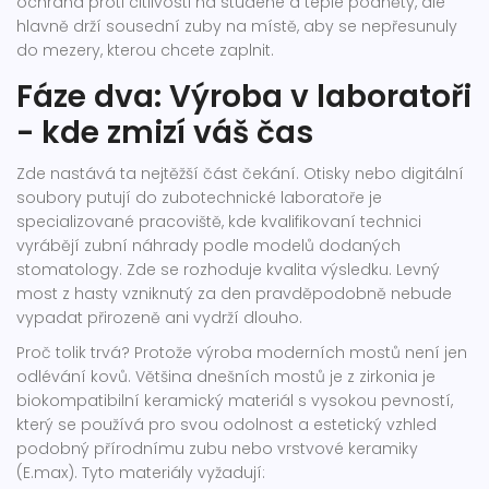
ochrana proti citlivosti na studené a teplé podněty, ale
hlavně drží sousední zuby na místě, aby se nepřesunuly
do mezery, kterou chcete zaplnit.
Fáze dva: Výroba v laboratoři
- kde zmizí váš čas
Zde nastává ta nejtěžší část čekání. Otisky nebo digitální
soubory putují do
zubotechnické laboratoře
je
specializované pracoviště, kde kvalifikovaní technici
vyrábějí zubní náhrady podle modelů dodaných
stomatology
. Zde se rozhoduje kvalita výsledku. Levný
most z hasty vzniknutý za den pravděpodobně nebude
vypadat přirozeně ani vydrží dlouho.
Proč tolik trvá? Protože výroba moderních mostů není jen
odlévání kovů. Většina dnešních mostů je z
zirkonia
je
biokompatibilní keramický materiál s vysokou pevností,
který se používá pro svou odolnost a estetický vzhled
podobný přírodnímu zubu
nebo vrstvové keramiky
(E.max). Tyto materiály vyžadují: