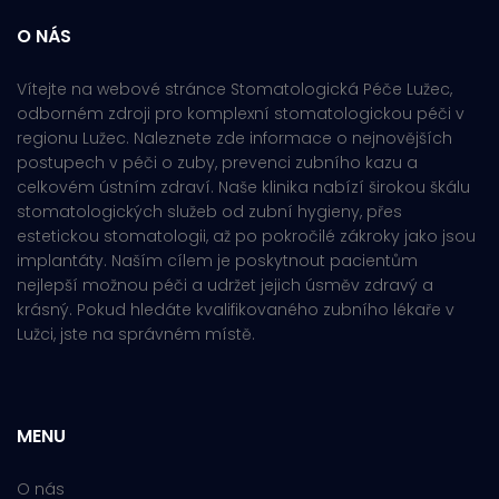
O NÁS
Vítejte na webové stránce Stomatologická Péče Lužec,
odborném zdroji pro komplexní stomatologickou péči v
regionu Lužec. Naleznete zde informace o nejnovějších
postupech v péči o zuby, prevenci zubního kazu a
celkovém ústním zdraví. Naše klinika nabízí širokou škálu
stomatologických služeb od zubní hygieny, přes
estetickou stomatologii, až po pokročilé zákroky jako jsou
implantáty. Naším cílem je poskytnout pacientům
nejlepší možnou péči a udržet jejich úsměv zdravý a
krásný. Pokud hledáte kvalifikovaného zubního lékaře v
Lužci, jste na správném místě.
MENU
O nás