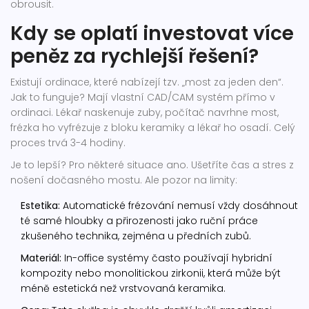
obrousit.
Kdy se oplatí investovat více
peněz za rychlejší řešení?
Existují ordinace, které nabízejí tzv. „most za jeden den“.
Jak to funguje? Mají vlastní CAD/CAM systém přímo v
ordinaci. Lékař naskenuje zuby, počítač navrhne most,
frézka ho vyfrézuje z bloku keramiky a lékař ho osadí. Celý
proces trvá 3-4 hodiny.
Je to lepší? Pro některé situace ano. Ušetříte čas a stres z
nošení dočasného mostu. Ale pozor na limity:
Estetika:
Automatické frézování nemusí vždy dosáhnout
té samé hloubky a přirozenosti jako ruční práce
zkušeného technika, zejména u předních zubů.
Materiál:
In-office systémy často používají hybridní
kompozity nebo monolitickou zirkonii, která může být
méně estetická než vrstvovaná keramika.