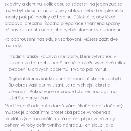
skloviny a dentinu. Kolik času to zabere? Na jeden zub to
může být deset minut, na celý oblouk nebo komplexnější
mosty pak půl hodiny až hodinu. Důležité je, aby lékař
pracoval precizně. Špatná preparace znamená špatný
přilnavost mostu nebo jeho rychlé ulomení v budoucnu.
Po odbroušení následuje vzorkování. Můžete zažít dvě
metody:
Tradiční otisky:
Používají se pasty, které vytvrdnou v
ústech. Je to trochu nepříjemné, protože vyvolává reflex
zvracení u citlivých pacientů. Trvá to pár minut.
Digitální skenování:
Moderní intraorální skener zachytí
3D obraz vaší dutiny ústní. Je to rychlejší, čistší a
přesnější. Pokud vaše ordinace tuto technologii má,
ušetříte nervy i čas.
Předtím, než odejdete domů, vám lékař nasadí
dočasný
můstek
je
prozatímní protetická práce vyrobená z
akrylátových materiálů, která chrání připravené zuby
během výroby definitivního náhradu
. Ten slouží jako