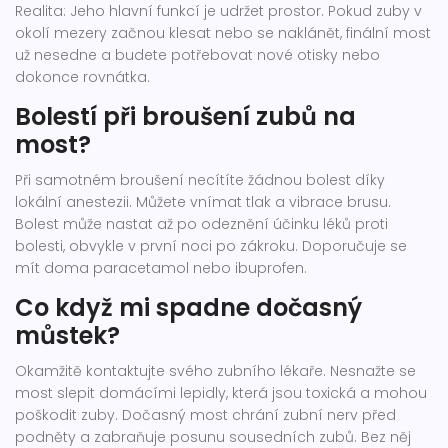
Realita: Jeho hlavní funkcí je udržet prostor. Pokud zuby v
okolí mezery začnou klesat nebo se naklánět, finální most
už nesedne a budete potřebovat nové otisky nebo
dokonce rovnátka.
Bolestí při broušení zubů na
most?
Při samotném broušení necítíte žádnou bolest díky
lokální anestezii. Můžete vnímat tlak a vibrace brusu.
Bolest může nastat až po odeznění účinku léků proti
bolesti, obvykle v první noci po zákroku. Doporučuje se
mít doma paracetamol nebo ibuprofen.
Co když mi spadne dočasný
můstek?
Okamžitě kontaktujte svého zubního lékaře. Nesnažte se
most slepit domácími lepidly, která jsou toxická a mohou
poškodit zuby. Dočasný most chrání zubní nerv před
podněty a zabraňuje posunu sousedních zubů. Bez něj