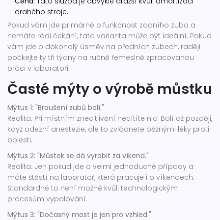
Cena:
Tato služba je obvykle dražší kvůli amortizaci
drahého stroje.
Pokud vám jde primárně o funkčnost zadního zuba a
nemáte rádi čekání, tato varianta může být ideální. Pokud
vám jde o dokonalý úsměv na předních zubech, raději
počkejte ty tři týdny na ručně řemeslně zpracovanou
práci v laboratoři.
Časté mýty o výrobě můstku
Mýtus 1: "Broušení zubů bolí."
Realita: Při místním znecitlivění necítíte nic. Bolí až později,
když odezní anestezie, ale to zvládnete běžnými léky proti
bolesti.
Mýtus 2: "Můstek se dá vyrobit za víkend."
Realita: Jen pokud jde o velmi jednoduché případy a
máte štěstí na laboratoř, která pracuje i o víkendech.
Standardně to není možné kvůli technologickým
procesům vypalování.
Mýtus 3: "Dočasný most je jen pro vzhled."