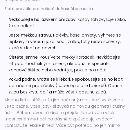
Zlatá pravidla pro nošení dočasného mostu:
Nezkoušejte ho jazykem ani zuby.
Každý tah zvyšuje riziko,
že se odlepí.
Jezte měkkou stravu.
Polévky, kaše, omlety. Vyhněte se
lepkavým věcem jako jsou lízátko, taffy nebo sušenky,
které se lepí na povrch.
Čistěte jemně.
Používejte měkký kartáček. Nevkládejte
nit pod most silným tahem, ale použijte speciální
koncové štětce nebo vodní jet, pokud ho máte.
Pokud padne, vraťte se k lékaři.
Nepokoušejte se ho lepit
domácími prostředky (superlepidlo je toxické!). Opuch
zubu bez krytu bolí a může vést k posunu zubů.
Mnoho lidí si stěžuje, že jim dočasný most kazí výslovnost.
Je to běžné. Vaše jazyk si zvyká na novou geometrii dutiny
ústní. Během dvou tří dnů to přejde. Pokud vám však
most extrémně tlačí na dásně a způsobuje krvácení,
kontaktujte lékaře ihned. Může být potřeba ho jen mírně