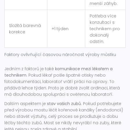
menší záhyb.
Potřeba více
konzultací s
Složitá barevná
+1 týden
technikem pro
korekce
dokonalý
odstín.
Faktory ovlivňující časovou náročnost výroby můstku
Jedním z faktorů je také
komunikace mezi lékařem a
technikem
. Pokud lékař pošle špatné otisky nebo
fotodokumentaci, laboratoř vrátí práci na opravy. To
přidává lehce týden. Proto je dobré zvolit ordinaci, která
má dlouhodobou spolupráci s ověřenou laboratoří.
Dalším aspektem je
stav vašich zubů
. Pokud potřebujete
před výrobou mostu léčit kořenové kanálky (endodoncii)
nebo stavět výztuhy, celý proces se prodlužuje o dobu
léčby těchto zubů. Most se nikdy nevyrábí na zuby, které
ještě nejsou zcela zdravé a stabilní.