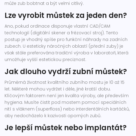
může zub bobtnat a být velmi citlivý.
Lze vyrobit můstek za jeden den?
Ano, pokud ordinace disponuje vlastní CAD/CAM
technologií (digitální skener a frézovací stroj). Tento
postup je vhodný spíše pro funkční náhrady na zadních
zubech. U esteticky náročných oblastí (přední zuby) je
však stále preferována tradiční výroba v laboratoři, která
umožňuje vyšší estetickou preciznost.
Jak dlouho vydrží zubní můstek?
Průměrná životnost kvalitního zubního mostu je 10 až 15
let. Některé mohou vydržet i déle, jiné kratší dobu.
Klíčovým faktorem není jen kvalita výroby, ale především
hygiena. Musíte čistit pod mostem pomocí speciálních
nití s vláknem (superfloss) nebo interdentálních kartáčků,
aby nedocházelo k kazivosti oporných zubů.
Je lepší můstek nebo implantát?