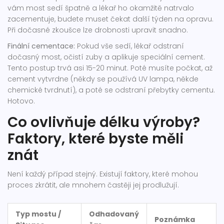
vám most sedí špatně a lékař ho okamžitě natrvalo
zacementuje, budete muset čekat další týden na opravu.
Při dočasné zkoušce lze drobnosti upravit snadno.
Finální cementace:
Pokud vše sedí, lékař odstraní
dočasný most, očistí zuby a aplikuje speciální cement.
Tento postup trvá asi 15-20 minut. Poté musíte počkat, až
cement vytvrdne (někdy se používá UV lampa, někde
chemické tvrdnutí), a poté se odstraní přebytky cementu.
Hotovo.
Co ovlivňuje délku výroby?
Faktory, které byste měli
znát
Není každý případ stejný. Existují faktory, které mohou
proces zkrátit, ale mnohem častěji jej prodlužují.
Typ mostu /
Odhadovaný
Poznámka