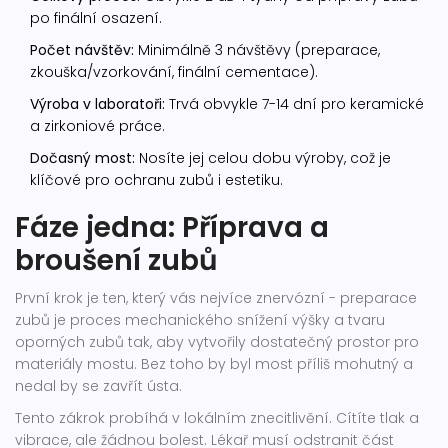
po finální osazení.
Počet návštěv:
Minimálně 3 návštěvy (preparace,
zkouška/vzorkování, finální cementace).
Výroba v laboratoři:
Trvá obvykle 7-14 dní pro keramické
a zirkoniové práce.
Dočasný most:
Nosíte jej celou dobu výroby, což je
klíčové pro ochranu zubů i estetiku.
Fáze jedna: Příprava a
broušení zubů
První krok je ten, který vás nejvíce znervózní -
preparace
zubů
je
proces mechanického snížení výšky a tvaru
oporných zubů tak, aby vytvořily dostatečný prostor pro
materiály mostu
. Bez toho by byl most příliš mohutný a
nedal by se zavřít ústa.
Tento zákrok probíhá v lokálním znecitlivění. Cítíte tlak a
vibrace, ale žádnou bolest. Lékař musí odstranit část