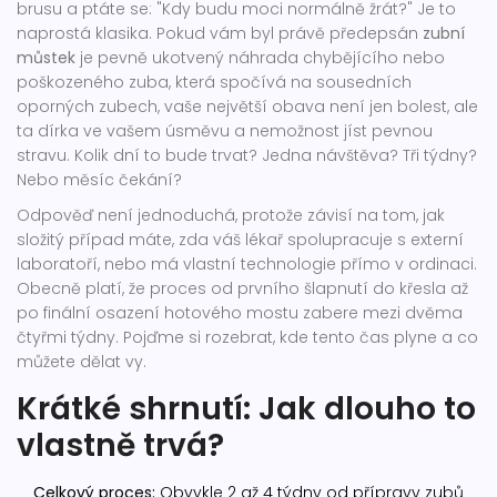
brusu a ptáte se: "Kdy budu moci normálně žrát?" Je to
naprostá klasika. Pokud vám byl právě předepsán
zubní
můstek
je
pevně ukotvený náhrada chybějícího nebo
poškozeného zuba, která spočívá na sousedních
oporných zubech
, vaše největší obava není jen bolest, ale
ta dírka ve vašem úsměvu a nemožnost jíst pevnou
stravu. Kolik dní to bude trvat? Jedna návštěva? Tři týdny?
Nebo měsíc čekání?
Odpověď není jednoduchá, protože závisí na tom, jak
složitý případ máte, zda váš lékař spolupracuje s externí
laboratoří, nebo má vlastní technologie přímo v ordinaci.
Obecně platí, že proces od prvního šlapnutí do křesla až
po finální osazení hotového mostu zabere mezi dvěma
čtyřmi týdny. Pojďme si rozebrat, kde tento čas plyne a co
můžete dělat vy.
Krátké shrnutí: Jak dlouho to
vlastně trvá?
Celkový proces:
Obvykle 2 až 4 týdny od přípravy zubů