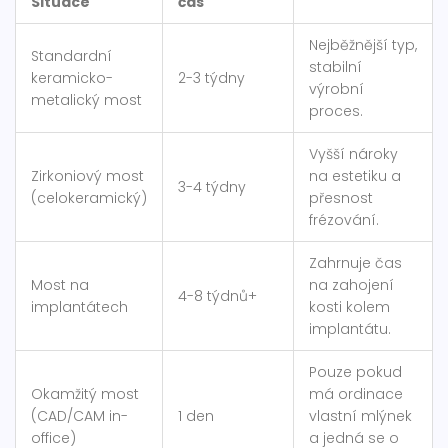
Situace
čas
Nejběžnější typ,
Standardní
stabilní
keramicko-
2-3 týdny
výrobní
metalický most
proces.
Vyšší nároky
Zirkoniový most
na estetiku a
3-4 týdny
(celokeramický)
přesnost
frézování.
Zahrnuje čas
Most na
na zahojení
4-8 týdnů+
implantátech
kosti kolem
implantátu.
Pouze pokud
Okamžitý most
má ordinace
(CAD/CAM in-
1 den
vlastní mlýnek
office)
a jedná se o