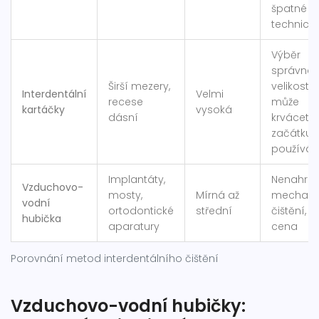
špatné
technice
Výběr
správné
Širší mezery,
velikosti,
Interdentální
Velmi
recese
může
kartáčky
vysoká
dásní
krvácet p
začátku
používán
Implantáty,
Nenahraz
Vzduchovo-
mosty,
Mírná až
mechani
vodní
ortodontické
střední
čištění, v
hubička
aparatury
cena
Porovnání metod interdentálního čištění
Vzduchovo-vodní hubičky: