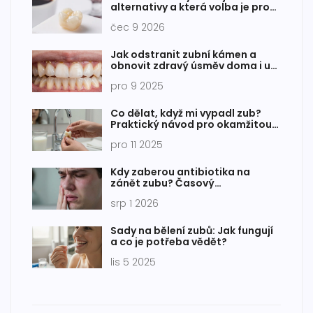
alternativy a která volba je pro
vás ta pravá
čec 9 2026
Jak odstranit zubní kámen a
obnovit zdravý úsměv doma i u
zubaře
pro 9 2025
Co dělat, když mi vypadl zub?
Praktický návod pro okamžitou
pomoc
pro 11 2025
Kdy zaberou antibiotika na
zánět zubu? Časový
harmonogram a rizika
srp 1 2026
Sady na bělení zubů: Jak fungují
a co je potřeba vědět?
lis 5 2025