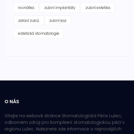
rovnátka
zubní implantáty
zubní estetika
zdraví zubů
zubní kaz
estetická stomatologie
O NÁS
Vítejte na webové stránce Stomatologická Péče Lužec,
odborném zdroji pro komplexní stomatologickou péči v
regionu Lužec. Naleznete zde informace o nejnovějších