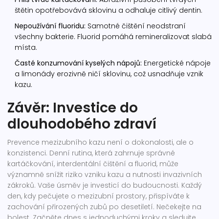
štětin opotřebovává sklovinu a odhaluje citlivý dentin.
Nepoužívání fluoridu:
Samotné čištění neodstraní
všechny bakterie. Fluorid pomáhá remineralizovat slabá
místa.
Časté konzumování kyselých nápojů:
Energetické nápoje
a limonády erozivně ničí sklovinu, což usnadňuje vznik
kazu.
Závěr: Investice do
dlouhodobého zdraví
Prevence mezizubního kazu není o dokonalosti, ale o
konzistenci. Denní rutina, která zahrnuje správné
kartáčkování, interdentální čištění a fluorid, může
významně snížit riziko vzniku kazu a nutnosti invazivních
zákroků. Vaše úsměv je investicí do budoucnosti. Každý
den, kdy pečujete o mezizubní prostory, přispíváte k
zachování přirozených zubů po desetiletí. Nečekejte na
bolest. Začněte dnes s jednoduchými kroky a sledujte