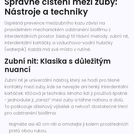
Správné čištění mezi zuby:
Nástroje a techniky
Úspěšná prevence mezizubního kazu závisí na
pravidelném mechanickém odstranění biofilmu z
interdentálních prostor. Existují tři hlavní metody:
zubní nit
,
interdentální kartáčky
a
vzduchovo-vodní hubičky
(waterpik)
. Každá má své místo v rutíně.
Zubní nit: Klasika s důležitým
nuancí
Zubní nit je univerzální nástroj, který se hodí pro těsné
kontakty mezi zuby, kde se nevejde ani tenký interdentální
kartáček. Klíčová je technika. Mnoho lidí ji používá špatně
- jednoduše ji „zarazí“ mezi zuby a táhne nahoru a dolů.
To poškozuje dásňový výbělek a netvoří dostatečné tření
pro odstranění biofilma.
Najměte asi 40 cm niti a omotejte ji kolem prostředních
prstů obou rukou.