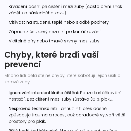
Krvácení dásní při čištění mezi zuby (často první znak
zánětu a následného kazu)
Citlivost na studené, teplé nebo sladké podněty
Zápach z úst, který nezmizí po kartáčkování
Viditelné díry nebo tmavé skvrny mezi zuby
Chyby, které brzdí vaši
prevenci
Mnoho lidí dělá stejné chyby, které sabotují jejich úsilí o
zdravé zuby.
Ignorování interdentálního čištění:
Pouze kartáčkování
nestačí. Bez čištění mezi zuby zůstává 35 % plaku.
Nesprávná technika niti:
Táhnutí niti přes dásně
způsobuje trauma a recesi, což paradoxně vytvoří větší
prostory pro plak.
Příliš tvrdé kartáčkování:
Abrazivní působení tvrdých