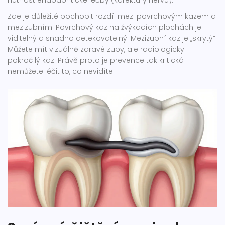
nutnost endodontické léčby (korektury nervu).
Zde je důležité pochopit rozdíl mezi povrchovým kazem a
mezizubním. Povrchový kaz na žvýkacích plochách je
viditelný a snadno detekovatelný. Mezizubní kaz je „skrytý“.
Můžete mít vizuálně zdravé zuby, ale radiologicky
pokročilý kaz. Právě proto je prevence tak kritická -
nemůžete léčit to, co nevidíte.