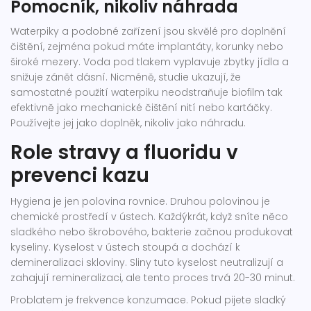
Pomocník, nikoliv náhrada
Waterpiky a podobné zařízení jsou skvělé pro doplnění
čištění, zejména pokud máte implantáty, korunky nebo
široké mezery. Voda pod tlakem vyplavuje zbytky jídla a
snižuje zánět dásní. Nicméně, studie ukazují, že
samostatné použití waterpiku neodstraňuje biofilm tak
efektivně jako mechanické čištění nití nebo kartáčky.
Používejte jej jako doplněk, nikoliv jako náhradu.
Role stravy a fluoridu v
prevenci kazu
Hygiena je jen polovina rovnice. Druhou polovinou je
chemické prostředí v ústech. Každýkrát, když sníte něco
sladkého nebo škrobového, bakterie začnou produkovat
kyseliny. Kyselost v ústech stoupá a dochází k
demineralizaci skloviny. Sliny tuto kyselost neutralizují a
zahajují remineralizaci, ale tento proces trvá 20-30 minut.
Problatem je frekvence konzumace. Pokud pijete sladký