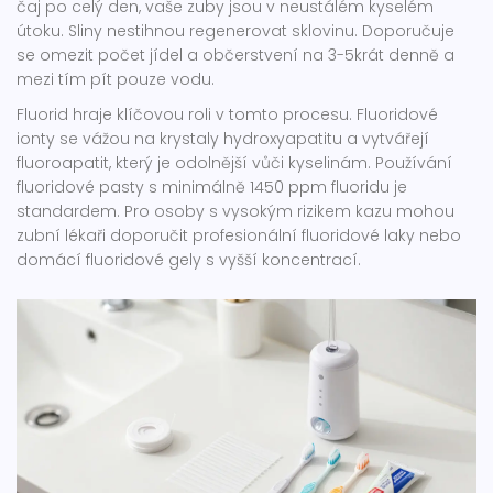
čaj po celý den, vaše zuby jsou v neustálém kyselém
útoku. Sliny nestihnou regenerovat sklovinu. Doporučuje
se omezit počet jídel a občerstvení na 3-5krát denně a
mezi tím pít pouze vodu.
Fluorid hraje klíčovou roli v tomto procesu. Fluoridové
ionty se vážou na krystaly hydroxyapatitu a vytvářejí
fluoroapatit, který je odolnější vůči kyselinám. Používání
fluoridové pasty s minimálně 1450 ppm fluoridu je
standardem. Pro osoby s vysokým rizikem kazu mohou
zubní lékaři doporučit profesionální fluoridové laky nebo
domácí fluoridové gely s vyšší koncentrací.