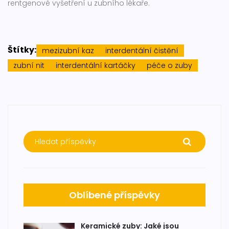
rentgenové vyšetření u zubního lékaře.
Štítky:
mezizubní kaz
interdentální čistění
zubní nit
interdentální kartáčky
péče o zuby
Oblíbené příspěvky
Keramické zuby: Jaké jsou