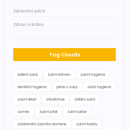
Zdravotní péče
Zdraví a Krása
Tag Clouds
bělení zubů
zubní kámen
zubní hygiena
dentální hygiena
péče o zuby
ústní hygiena
zubní lékař
ortodoncie
čištění zubů
úsměv
zubní plak
zubní péče
odstranění zubního kamene
zubní fazety