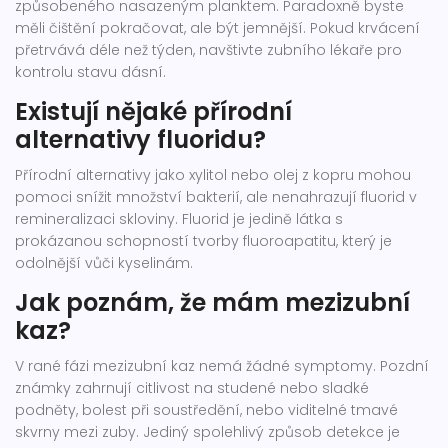
způsobeného nasazeným planktem. Paradoxně byste
měli čištění pokračovat, ale být jemnější. Pokud krvácení
přetrvává déle než týden, navštivte zubního lékaře pro
kontrolu stavu dásní.
Existují nějaké přírodní
alternativy fluoridu?
Přírodní alternativy jako xylitol nebo olej z kopru mohou
pomoci snížit množství bakterií, ale nenahrazují fluorid v
remineralizaci skloviny. Fluorid je jedině látka s
prokázanou schopností tvorby fluoroapatitu, který je
odolnější vůči kyselinám.
Jak poznám, že mám mezizubní
kaz?
V rané fázi mezizubní kaz nemá žádné symptomy. Pozdní
známky zahrnují citlivost na studené nebo sladké
podněty, bolest při soustředění, nebo viditelné tmavé
skvrny mezi zuby. Jediný spolehlivý způsob detekce je