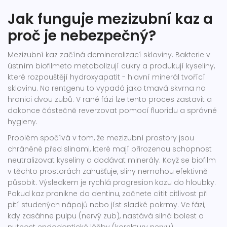
Jak funguje mezizubní kaz a
proč je nebezpečný?
Mezizubní kaz začíná demineralizací skloviny. Bakterie v
ústním biofilmeto metabolizují cukry a produkují kyseliny,
které rozpouštějí hydroxyapatit - hlavní minerál tvořící
sklovinu. Na rentgenu to vypadá jako tmavá skvrna na
hranici dvou zubů. V rané fázi lze tento proces zastavit a
dokonce částečně reverzovat pomocí fluoridu a správné
hygieny.
Problém spočívá v tom, že mezizubní prostory jsou
chráněné před slinami, které mají přirozenou schopnost
neutralizovat kyseliny a dodávat minerály. Když se biofilm
v těchto prostorách zahušťuje, sliny nemohou efektivně
působit. Výsledkem je rychlá progresion kazu do hloubky.
Pokud kaz pronikne do dentinu, začnete cítit citlivost při
pití studených nápojů nebo jíst sladké pokrmy. Ve fázi,
kdy zasáhne pulpu (nervý zub), nastává silná bolest a