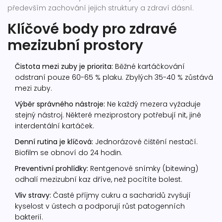
především zachování jejich struktury a zdraví dásní.
Klíčové body pro zdravé
mezizubní prostory
Čistota mezi zuby je priorita:
Běžné kartáčkování
odstraní pouze 60-65 % plaku. Zbylých 35-40 % zůstává
mezi zuby.
Výběr správného nástroje:
Ne každý mezera vyžaduje
stejný nástroj. Některé meziprostory potřebují nit, jiné
interdentální kartáček.
Denní rutina je klíčová:
Jednorázové čištění nestačí.
Biofilm se obnoví do 24 hodin.
Preventivní prohlídky:
Rentgenové snímky (bitewing)
odhalí mezizubní kaz dříve, než pocítíte bolest.
Vliv stravy:
Časté příjmy cukru a sacharidů zvyšují
kyselost v ústech a podporují růst patogenních
bakterií.