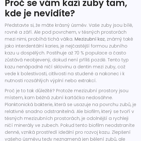
Proč se vám kazí zuby tam,
kde je nevidíte?
Představte si, že máte krásný úsměv. Vaše zuby jsou bílé,
rovné a září. Ale pod povrchem, v těsných prostorách
mezi nimi, probíhá tichá válka.
Mezizubní kaz
, známý také
jako interdentální karies, je nejčastější formou zubního
kazu u dospělých. Postihuje až 70 % populace a často
zůstává neobjevený, dokud není příliš pozdě.
Tento typ
kazu nenápadně ničí sklovinu a dentin mezi zuby, což
vede k bolestivosti, citlivosti na studené a nakonec i k
nutnosti rozsáhlých výplní nebo extrakcí.
Proč je to tak důležité? Protože mezizubní prostory jsou
místem, kam běžná zubní kartáčka nedosáhne.
Planktonická bakterie, která se usazuje na povrchu zubů, je
relativně snadno odstranitelná. Ale biofilm, který se tvoří v
těsných mezizubních prostorách, je odolnější a rychleji
ničí minerály ve zubech. Pokud tento biofilm neodstraníte
denně, vzniká prostředí ideální pro rozvoj kazu. Zlepšení
vašeho úsměvu tedy neznamená jen bělení zubů, ale