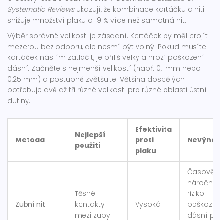
Systematic Reviews
ukazují, že kombinace kartáčku a niti
snižuje množství plaku o 19 % více než samotná nit.
Výběr správné velikosti je zásadní. Kartáček by měl projít
mezerou bez odporu, ale nesmí být volný. Pokud musíte
kartáček násilím zatlačit, je příliš velký a hrozí poškození
dásní. Začněte s nejmenší velikostí (např. 0,1 mm nebo
0,25 mm) a postupně zvětšujte. Většina dospělých
potřebuje dvě až tři různé velikosti pro různé oblasti ústní
dutiny.
Efektivita
Nejlepší
Metoda
proti
Nevýho
použití
plaku
Časově
náročné,
Těsné
riziko
Zubní nit
kontakty
Vysoká
poškozen
mezi zuby
dásní při