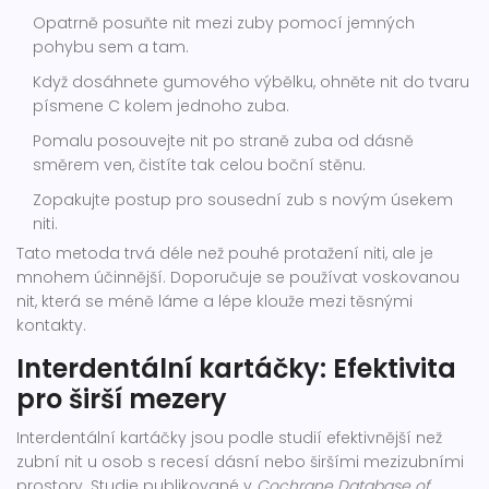
Opatrně posuňte nit mezi zuby pomocí jemných
pohybu sem a tam.
Když dosáhnete gumového výbělku, ohněte nit do tvaru
písmene C kolem jednoho zuba.
Pomalu posouvejte nit po straně zuba od dásně
směrem ven, čistíte tak celou boční stěnu.
Zopakujte postup pro sousední zub s novým úsekem
niti.
Tato metoda trvá déle než pouhé protažení niti, ale je
mnohem účinnější. Doporučuje se používat voskovanou
nit, která se méně láme a lépe klouže mezi těsnými
kontakty.
Interdentální kartáčky: Efektivita
pro širší mezery
Interdentální kartáčky jsou podle studií efektivnější než
zubní nit u osob s recesí dásní nebo širšími mezizubními
prostory. Studie publikované v
Cochrane Database of