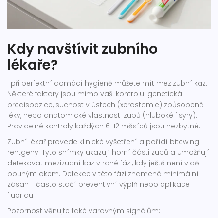
Kdy navštívit zubního
lékaře?
I při perfektní domácí hygieně můžete mít mezizubní kaz.
Některé faktory jsou mimo vaši kontrolu: genetická
predispozice, suchost v ústech (xerostomie) způsobená
léky, nebo anatomické vlastnosti zubů (hluboké fisyry).
Pravidelné kontroly každých 6-12 měsíců jsou nezbytné.
Zubní lékař provede klinické vyšetření a pořídí bitewing
rentgeny. Tyto snímky ukazují horní části zubů a umožňují
detekovat mezizubní kaz v rané fázi, kdy ještě není vidět
pouhým okem. Detekce v této fázi znamená minimální
zásah - často stačí preventivní výplň nebo aplikace
fluoridu.
Pozornost věnujte také varovným signálům: