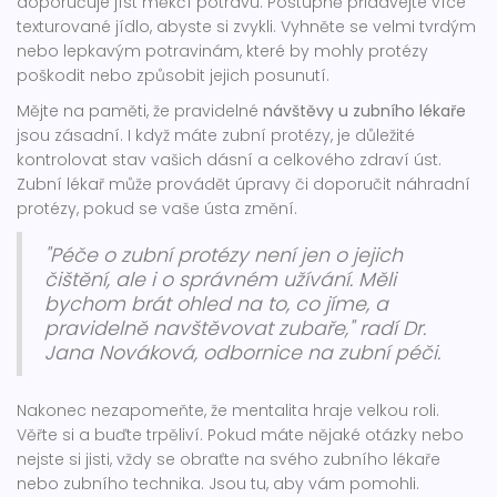
doporučuje jíst měkčí potravu. Postupně přidávejte více
texturované jídlo, abyste si zvykli. Vyhněte se velmi tvrdým
nebo lepkavým potravinám, které by mohly protézy
poškodit nebo způsobit jejich posunutí.
Mějte na paměti, že pravidelné
návštěvy u zubního lékaře
jsou zásadní. I když máte zubní protézy, je důležité
kontrolovat stav vašich dásní a celkového zdraví úst.
Zubní lékař může provádět úpravy či doporučit náhradní
protézy, pokud se vaše ústa změní.
"Péče o zubní protézy není jen o jejich
čištění, ale i o správném užívání. Měli
bychom brát ohled na to, co jíme, a
pravidelně navštěvovat zubaře," radí Dr.
Jana Nováková, odbornice na zubní péči.
Nakonec nezapomeňte, že mentalita hraje velkou roli.
Věřte si a buďte trpěliví. Pokud máte nějaké otázky nebo
nejste si jisti, vždy se obraťte na svého zubního lékaře
nebo zubního technika. Jsou tu, aby vám pomohli.