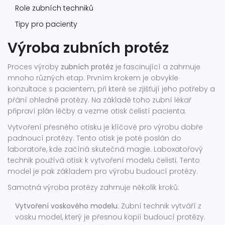
Role zubních techniků
Tipy pro pacienty
Výroba zubních protéz
Proces výroby
zubních protéz
je fascinující a zahrnuje
mnoho různých etap. Prvním krokem je obvykle
konzultace s pacientem, při které se zjišťují jeho potřeby a
přání ohledně protézy. Na základě toho zubní lékař
připraví plán léčby a vezme otisk čelistí pacienta.
Vytvoření přesného otisku je klíčové pro výrobu dobře
padnoucí protézy. Tento otisk je poté poslán do
laboratoře, kde začíná skutečná magie. Laboxatořový
technik používá otisk k vytvoření modelu čelisti. Tento
model je pak základem pro výrobu budoucí protézy.
Samotná výroba protézy zahrnuje několik kroků:
Vytvoření voskového modelu
: Zubní technik vytváří z
vosku model, který je přesnou kopií budoucí protézy.