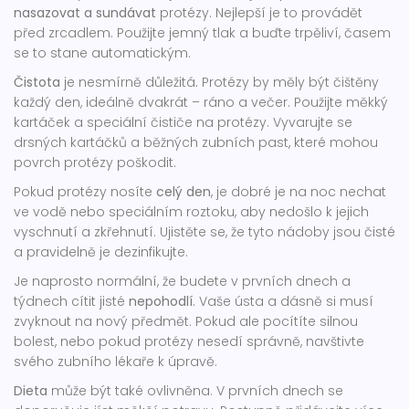
nasazovat a sundávat
protézy. Nejlepší je to provádět
před zrcadlem. Použijte jemný tlak a buďte trpěliví, časem
se to stane automatickým.
Čistota
je nesmírně důležitá. Protézy by měly být čištěny
každý den, ideálně dvakrát – ráno a večer. Použijte měkký
kartáček a speciální čističe na protézy. Vyvarujte se
drsných kartáčků a běžných zubních past, které mohou
povrch protézy poškodit.
Pokud protézy nosíte
celý den
, je dobré je na noc nechat
ve vodě nebo speciálním roztoku, aby nedošlo k jejich
vyschnutí a zkřehnutí. Ujistěte se, že tyto nádoby jsou čisté
a pravidelně je dezinfikujte.
Je naprosto normální, že budete v prvních dnech a
týdnech cítit jisté
nepohodlí
. Vaše ústa a dásně si musí
zvyknout na nový předmět. Pokud ale pocítíte silnou
bolest, nebo pokud protézy nesedí správně, navštivte
svého zubního lékaře k úpravě.
Dieta
může být také ovlivněna. V prvních dnech se