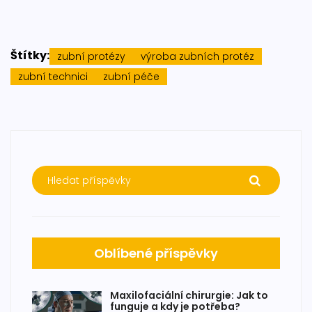
Štítky:
zubní protézy
výroba zubních protéz
zubní technici
zubní péče
Oblíbené příspěvky
Maxilofaciální chirurgie: Jak to
funguje a kdy je potřeba?