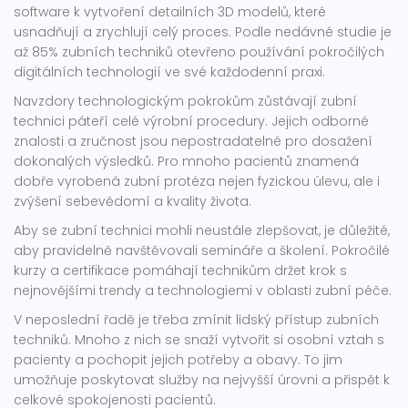
software k vytvoření detailních 3D modelů, které
usnadňují a zrychlují celý proces. Podle nedávné studie je
až 85% zubních techniků otevřeno používání pokročilých
digitálních technologií ve své každodenní praxi.
Navzdory technologickým pokrokům zůstávají zubní
technici páteří celé výrobní procedury. Jejich odborné
znalosti a zručnost jsou nepostradatelné pro dosažení
dokonalých výsledků. Pro mnoho pacientů znamená
dobře vyrobená zubní protéza nejen fyzickou úlevu, ale i
zvýšení sebevědomí a kvality života.
Aby se zubní technici mohli neustále zlepšovat, je důležité,
aby pravidelně navštěvovali semináře a školení. Pokročilé
kurzy a certifikace pomáhají technikům držet krok s
nejnovějšími trendy a technologiemi v oblasti zubní péče.
V neposlední řadě je třeba zmínit lidský přístup zubních
techniků. Mnoho z nich se snaží vytvořit si osobní vztah s
pacienty a pochopit jejich potřeby a obavy. To jim
umožňuje poskytovat služby na nejvyšší úrovni a přispět k
celkové spokojenosti pacientů.