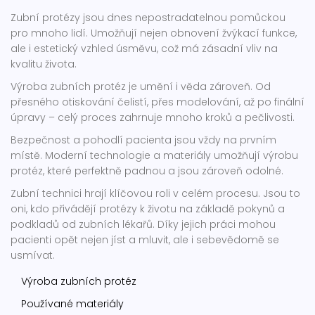
Zubní protézy jsou dnes nepostradatelnou pomůckou
pro mnoho lidí. Umožňují nejen obnovení žvýkací funkce,
ale i estetický vzhled úsměvu, což má zásadní vliv na
kvalitu života.
Výroba zubních protéz je umění i věda zároveň. Od
přesného otiskování čelistí, přes modelování, až po finální
úpravy – celý proces zahrnuje mnoho kroků a pečlivosti.
Bezpečnost a pohodlí pacienta jsou vždy na prvním
místě. Moderní technologie a materiály umožňují výrobu
protéz, které perfektně padnou a jsou zároveň odolné.
Zubní technici hrají klíčovou roli v celém procesu. Jsou to
oni, kdo přivádějí protézy k životu na základě pokynů a
podkladů od zubních lékařů. Díky jejich práci mohou
pacienti opět nejen jíst a mluvit, ale i sebevědomě se
usmívat.
Výroba zubních protéz
Používané materiály