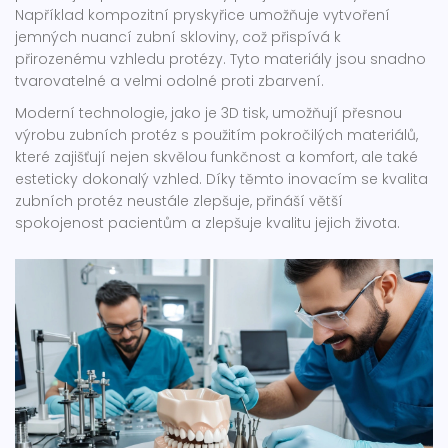
Například kompozitní pryskyřice umožňuje vytvoření
jemných nuancí zubní skloviny, což přispívá k
přirozenému vzhledu protézy. Tyto materiály jsou snadno
tvarovatelné a velmi odolné proti zbarvení.
Moderní technologie, jako je 3D tisk, umožňují přesnou
výrobu zubních protéz s použitím pokročilých materiálů,
které zajišťují nejen skvělou funkčnost a komfort, ale také
esteticky dokonalý vzhled. Díky těmto inovacím se kvalita
zubních protéz neustále zlepšuje, přináší větší
spokojenost pacientům a zlepšuje kvalitu jejich života.