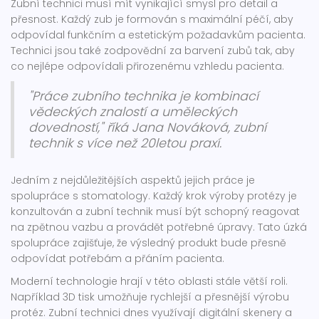
Zubní technici musí mít vynikající smysl pro detail a
přesnost. Každý zub je formován s maximální péčí, aby
odpovídal funkčním a estetickým požadavkům pacienta.
Technici jsou také zodpovědní za barvení zubů tak, aby
co nejlépe odpovídali přirozenému vzhledu pacienta.
"Práce zubního technika je kombinací
vědeckých znalostí a uměleckých
dovedností," říká Jana Nováková, zubní
technik s více než 20letou praxí.
Jedním z nejdůležitějších aspektů jejich práce je
spolupráce s stomatology. Každý krok výroby protézy je
konzultován a zubní technik musí být schopný reagovat
na zpětnou vazbu a provádět potřebné úpravy. Tato úzká
spolupráce zajišťuje, že výsledný produkt bude přesně
odpovídat potřebám a přáním pacienta.
Moderní technologie hrají v této oblasti stále větší roli.
Například 3D tisk umožňuje rychlejší a přesnější výrobu
protéz. Zubní technici dnes využívají digitální skenery a