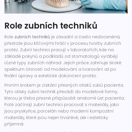
Role zubních techniků
Role
zubních techniků
je zásadní a často nedoceněná,
přestože jsou klíčovými hráči v procesu tvorby zubních
protéz. Zubní technici pracují v laboratořích, kde na
základě pokynů a podkladů od stomatologů vyrábějí
různé typy zubních náhrad. Jejich práce zahrnuje široké
spektrum činností od modelování a tvarování až po
finální úpravy a estetické dokončení protéz.
Prvním krokem je získání přesných otisků zubů pacienta.
Tyto otisky zubní technik převádí do modelové formy,
kterou je třeba přesně přizpůsobit anatomii úst pacienta.
Poté začínají zubní technici pracovat s materiály, jako
jsou pryskyřice, porcelán nebo moderní kompozitní
materiály, které jsou nejen trvanlivé, ale i esteticky
příjemné.