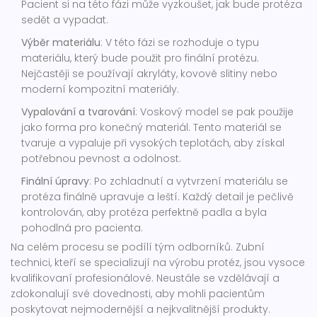
Pacient si na této fázi může vyzkoušet, jak bude protéza
sedět a vypadat.
Výběr materiálu
: V této fázi se rozhoduje o typu
materiálu, který bude použit pro finální protézu.
Nejčastěji se používají akryláty, kovové slitiny nebo
moderní kompozitní materiály.
Vypalování a tvarování
: Voskový model se pak použije
jako forma pro konečný materiál. Tento materiál se
tvaruje a vypaluje při vysokých teplotách, aby získal
potřebnou pevnost a odolnost.
Finální úpravy
: Po zchladnutí a vytvrzení materiálu se
protéza finálně upravuje a leští. Každý detail je pečlivě
kontrolován, aby protéza perfektně padla a byla
pohodlná pro pacienta.
Na celém procesu se podílí tým odborníků. Zubní
technici, kteří se specializují na výrobu protéz, jsou vysoce
kvalifikovaní profesionálové. Neustále se vzdělávají a
zdokonalují své dovednosti, aby mohli pacientům
poskytovat nejmodernější a nejkvalitnější produkty.