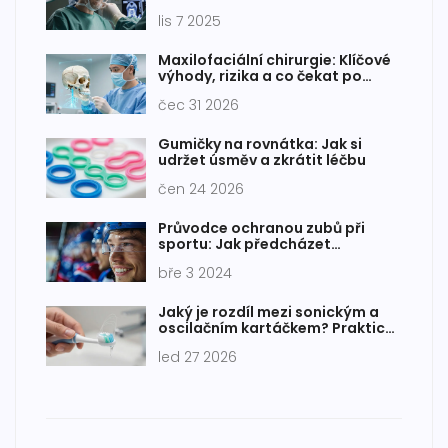
lis 7 2025
Maxilofaciální chirurgie: Klíčové
výhody, rizika a co čekat po
operaci
čec 31 2026
Gumičky na rovnátka: Jak si
udržet úsměv a zkrátit léčbu
čen 24 2026
Průvodce ochranou zubů při
sportu: Jak předcházet
poškození skloviny
bře 3 2024
Jaký je rozdíl mezi sonickým a
oscilačním kartáčkem? Praktický
průvodce pro výběr
led 27 2026