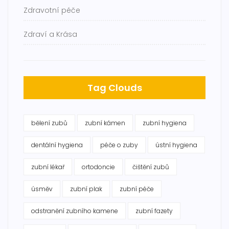
Zdravotní péče
Zdraví a Krása
Tag Clouds
bělení zubů
zubní kámen
zubní hygiena
dentální hygiena
péče o zuby
ústní hygiena
zubní lékař
ortodoncie
čištění zubů
úsměv
zubní plak
zubní péče
odstranění zubního kamene
zubní fazety