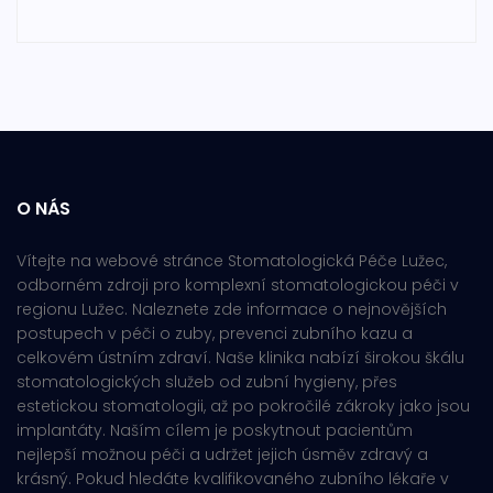
O NÁS
Vítejte na webové stránce Stomatologická Péče Lužec,
odborném zdroji pro komplexní stomatologickou péči v
regionu Lužec. Naleznete zde informace o nejnovějších
postupech v péči o zuby, prevenci zubního kazu a
celkovém ústním zdraví. Naše klinika nabízí širokou škálu
stomatologických služeb od zubní hygieny, přes
estetickou stomatologii, až po pokročilé zákroky jako jsou
implantáty. Naším cílem je poskytnout pacientům
nejlepší možnou péči a udržet jejich úsměv zdravý a
krásný. Pokud hledáte kvalifikovaného zubního lékaře v