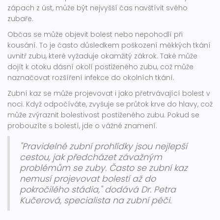
zápach z úst, může být nejvyšší čas navštívit svého
zubaře.
Občas se může objevit bolest nebo nepohodlí při
kousání. To je často důsledkem poškození měkkých tkání
uvnitř zubu, které vyžaduje okamžitý zákrok. Také může
dojít k otoku dásní okolí postiženého zubu, což může
naznačovat rozšíření infekce do okolních tkání.
Zubní kaz se může projevovat i jako přetrvávající bolest v
noci. Když odpočíváte, zvyšuje se průtok krve do hlavy, což
může zvýraznit bolestivost postiženého zubu. Pokud se
probouzíte s bolestí, jde o vážné znamení.
"Pravidelné zubní prohlídky jsou nejlepší
cestou, jak předcházet závažným
problémům se zuby. Často se zubní kaz
nemusí projevovat bolestí až do
pokročilého stádia," dodává Dr. Petra
Kučerová, specialista na zubní péči.