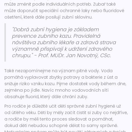
může změnit podle individuálních potřeb. Zubař také
může doporučit speciální ochranné laky nebo fluoridové
ošetření, které dále posilují zubní sklovinu.
"Dobrá zubní hygiena je základem
prevence zubního kazu. Pravidelná
návštěva zubního lékaře a zdravá strava
významně přispívají k udržení zdravého
chrupu." - Prof. MUDr. Jan Novotný, CSc.
Také nezapomínejme na význam pitné vody. Voda
pomáhá vyplavovat zbytky potravy a bakterie z úst a
snižuje riziko vzniku kazu. Pijme dostatek vody během dne,
zejména po jídle. Navíc mnoho vodovodních sítí
obsahuje fluorid, který dále chrání zuby.
Pro rodiče je důležité učit děti správné zubní hygieně už
od útlého věku. Děti by měly začít čistit si zuby co nejdříve,
a rodiče by měli tento proces sledovat a pomáhat,
dokud děti nebudou schopné dělat to samy správně.