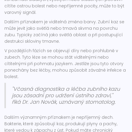
cítíte ostrou bolest nebo nepříjemné pocity, může to být
varovný signál.
Dalším příznakem je viditelná změna barvy. Zubní kaz se
může jevit jako světlá nebo tmavá skvrna na povrchu
zubu. Typicky začíná jako světlá oblast a při postupující
destrukci skloviny tmavne.
V pozdějších fázích se objevují díry nebo prohlubně v
zubech. Tyto léze se mohou stát viditelnými nebo
cítitelnými při pohmatu jazykem. Jestliže jsou tyto otvory
ponechány bez léčby, mohou způsobit závažné infekce a
bolest.
"Včasná diagnostika a léčba zubního kazu
jsou zásadní pro udržení ústního zdraví,"
říká Dr. Jan Novák, uznávaný stomatolog.
Dalším významným příznakem je nepříjemný dech.
Bakterie, které způsobují kaz, produkují plyny a pachy,
které vedou k zápachu z úst. Pokud máte chronický