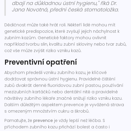
dbají na důkladnou ústní hygienu," říká Dr.
Jana Novotná, přední česká stomatoložka.
Dědičnost může také hrát roli. Někteří lidé mohou mít
genetické predispozice, které zvyšují jejich náchylnost k
zubním kazům. Genetické faktory mohou ovlivnit
například tvorbu slin, kvalitu zubní skloviny nebo tvar zubů,
což vše může zvýšit riziko vzniku kazů.
Preventivní opatření
Abychom předešli vzniku zubního kazu, je klíčové
dodržovat správnou ústní hygienu. Pravidelné čištění
zubů dvakrát denně fluoridovou zubní pastou, používání
mezizubních kartáčků nebo dentální nitě a pravidelné
návštěvy zubního lékaře značně snižují riziko vzniku kazu.
Dalším důležitým aspektem prevence je vyvážená strava
s omezeným množstvím cukru a škrobů.
Pamatujte, že
prevence
je vždy lepší než léčba. S
příchodem zubního kazu přichází bolest a často i