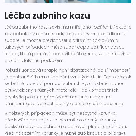
Léčba zubního kazu
Léčba zubního kazu závisí na míře jeho rozšíření. Pokud je
kaz odhalen v raném stadiu pravidelnými prohlídkami u
zubaře, je možné předcházet složitějším zákrokům. V
takových případech může zubař doporučit fluoridovou
terapii, která pomáhá obnovit poškozenou zubní sklovinu
a brání dalšímu poškození.
Pokud fluoridová terapie není dostatečná, další možností
je odstranění kazu a zaplnění vzniklých dutin. Tento zákrok
se běžně provádí pomocí zubních výplní, které mohou
být vyrobeny z různých materiálů - od kompozitních
pryskyřic po amalgám. Výběr materiálu závisí na
umístění kazu, velikosti dutiny a preferencích pacienta.
V některých případech může být nezbytná korunka,
především pokud je zub výrazně oslabený. Korunky
poskytují pevnou ochranu a obnovují plnou funkci zubu.
Před nasazením korunky je nutné zub brousit a připravit