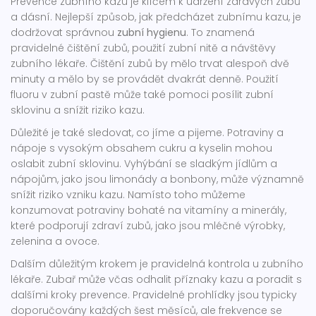
Prevence zubního kazu je klíčem k udržení zdravých zubů
a dásní. Nejlepší způsob, jak předcházet zubnímu kazu, je
dodržovat správnou
zubní hygienu
. To znamená
pravidelné čištění zubů, použití zubní nitě a návštěvy
zubního lékaře. Čištění zubů by mělo trvat alespoň dvě
minuty a mělo by se provádět dvakrát denně. Použití
fluoru v zubní pastě může také pomoci posílit zubní
sklovinu a snížit riziko kazu.
Důležité je také sledovat, co jíme a pijeme. Potraviny a
nápoje s vysokým obsahem cukru a kyselin mohou
oslabit zubní sklovinu. Vyhýbání se sladkým jídlům a
nápojům, jako jsou limonády a bonbony, může významně
snížit riziko vzniku kazu. Namísto toho můžeme
konzumovat potraviny bohaté na vitamíny a minerály,
které podporují zdraví zubů, jako jsou mléčné výrobky,
zelenina a ovoce.
Dalším důležitým krokem je pravidelná kontrola u zubního
lékaře. Zubař může včas odhalit příznaky kazu a poradit s
dalšími kroky prevence. Pravidelné prohlídky jsou typicky
doporučovány každých šest měsíců, ale frekvence se