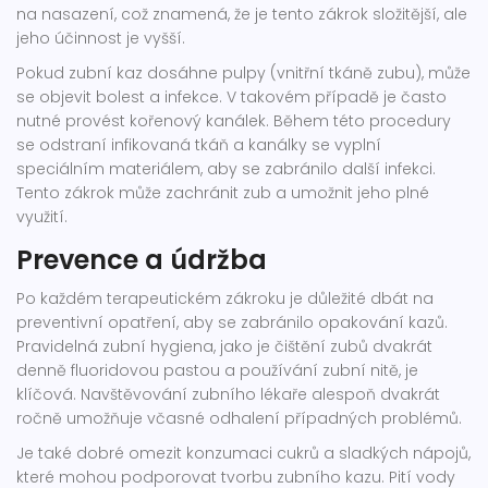
na nasazení, což znamená, že je tento zákrok složitější, ale
jeho účinnost je vyšší.
Pokud zubní kaz dosáhne pulpy (vnitřní tkáně zubu), může
se objevit bolest a infekce. V takovém případě je často
nutné provést kořenový kanálek. Během této procedury
se odstraní infikovaná tkáň a kanálky se vyplní
speciálním materiálem, aby se zabránilo další infekci.
Tento zákrok může zachránit zub a umožnit jeho plné
využití.
Prevence a údržba
Po každém terapeutickém zákroku je důležité dbát na
preventivní opatření, aby se zabránilo opakování kazů.
Pravidelná zubní hygiena, jako je čištění zubů dvakrát
denně fluoridovou pastou a používání zubní nitě, je
klíčová. Navštěvování zubního lékaře alespoň dvakrát
ročně umožňuje včasné odhalení případných problémů.
Je také dobré omezit konzumaci cukrů a sladkých nápojů,
které mohou podporovat tvorbu zubního kazu. Pití vody