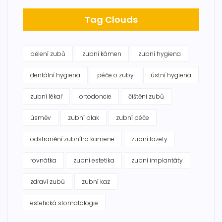
Tag Clouds
bělení zubů
zubní kámen
zubní hygiena
dentální hygiena
péče o zuby
ústní hygiena
zubní lékař
ortodoncie
čištění zubů
úsměv
zubní plak
zubní péče
odstranění zubního kamene
zubní fazety
rovnátka
zubní estetika
zubní implantáty
zdraví zubů
zubní kaz
estetická stomatologie