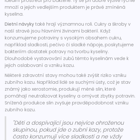
ideální prostředí pro bakterie. Ty se při dobré výživě rychle
množí a jejich vedlejším produktem je právě zmíněná
kyselina.
Dietní návyky
také hrají významnou roli. Cukry a škroby v
naší stravě jsou hlavními živinami bakterií. Když
konzumujeme potraviny s vysokým obsahem cukru,
například sladkosti, pečivo či sladké nápoje, poskytujeme
bakteriím dostatek potravy na tvorbu kyseliny.
Dlouhodobé vystavování zubů těmto kyselinám vede k
jejich oslabovaní a vzniku kazu.
Některé zdravotní stavy mohou také zvýšit riziko vzniku
zubního kazu. Například lidé se suchými ústy, což je stav
známý jako xerostomie, produkují méně slin, které
pomáhají neutralizovat kyseliny a omývat zbytky potravin.
Snížená produkce slin zvyšuje pravděpodobnost vzniku
zubního kazu.
"Děti a dospívající jsou nejvíce ohroženou
skupinou, pokud jde o zubní kazy, protože
často konzumují více sladkostí a ne vždy