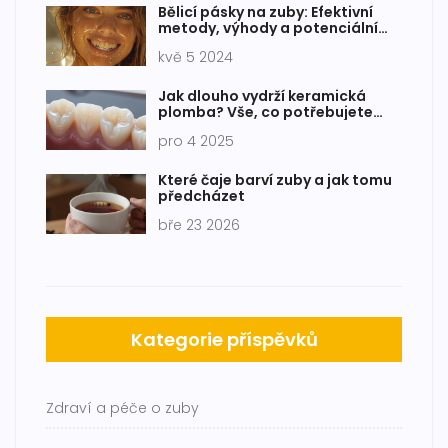
Bělicí pásky na zuby: Efektivní
metody, výhody a potenciální
rizika
kvě 5 2024
Jak dlouho vydrží keramická
plomba? Vše, co potřebujete
vědět o trvanlivosti
pro 4 2025
celokeramických fazet
Které čaje barví zuby a jak tomu
předcházet
bře 23 2026
Kategorie příspěvků
Zdraví a péče o zuby