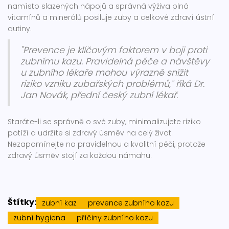
namísto slazených nápojů a správná výživa plná
vitamínů a minerálů posiluje zuby a celkové zdraví ústní
dutiny.
"Prevence je klíčovým faktorem v boji proti
zubnímu kazu. Pravidelná péče a návštěvy
u zubního lékaře mohou výrazně snížit
riziko vzniku zubařských problémů," říká Dr.
Jan Novák, přední český zubní lékař.
Staráte-li se správně o své zuby, minimalizujete riziko
potíží a udržíte si zdravý úsměv na celý život.
Nezapomínejte na pravidelnou a kvalitní péči, protože
zdravý úsměv stojí za každou námahu.
Štítky:
zubní kaz
prevence zubního kazu
zubní hygiena
příčiny zubního kazu