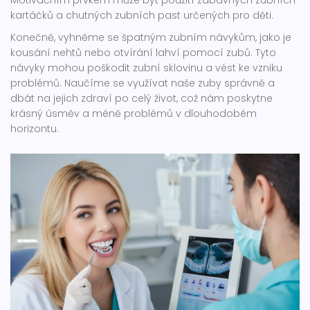
Motivačním prvkem může být použití zábavných zubních
kartáčků a chutných zubních past určených pro děti.
Konečně, vyhněme se špatným zubním návykům, jako je
kousání nehtů nebo otvírání lahví pomocí zubů. Tyto
návyky mohou poškodit zubní sklovinu a vést ke vzniku
problémů. Naučíme se využívat naše zuby správně a
dbát na jejich zdraví po celý život, což nám poskytne
krásný úsměv a méně problémů v dlouhodobém
horizontu.