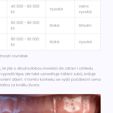
40 000 - 60 000
Velmi
Vysoká
Kč
vysoká
60 000 - 90 000
Nízká
Střední
Kč
80 000 - 110 000
Nízká
Vysoká
Kč
tností rovnátek
, že jde o dlouhodobou investici do zdraví i vzhledu.
ypadá lépe, ale také usnadňuje čištění zubů, snižuje
ocnění dásní. V tomto kontextu se vyšší počáteční cena
atba za kvalitu života.