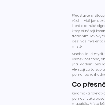
Představte si situa
všichni vidí jen do
které okamžitě signa
který přinášejí
kera
tradičním kovový
děsí vás myšlenka 
místě.
Mnoho lidí si myslí
úsměv bez toho, aby 
jiná. Moderní
bílá r
Ale stojí za to zap
pomohou rozhodnout
Co přesně
Keramická rovnátka 
pomocí tlaku posou
materiálu. Místo le