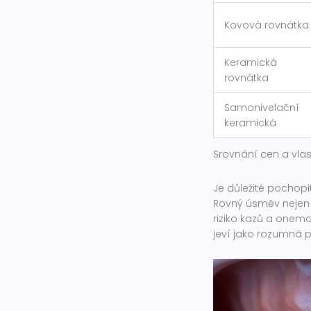
Kovová rovnátka
Keramická
rovnátka
Samonivelační
keramická
Srovnání cen a vlas
Je důležité pochopit
Rovný úsměv nejen v
riziko kazů a onem
jeví jako rozumná pl