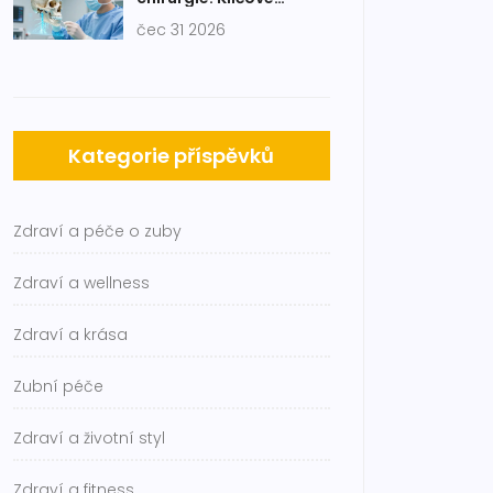
výhody, rizika a co
čec 31 2026
čekat po operaci
Kategorie příspěvků
Zdraví a péče o zuby
Zdraví a wellness
Zdraví a krása
Zubní péče
Zdraví a životní styl
Zdraví a fitness