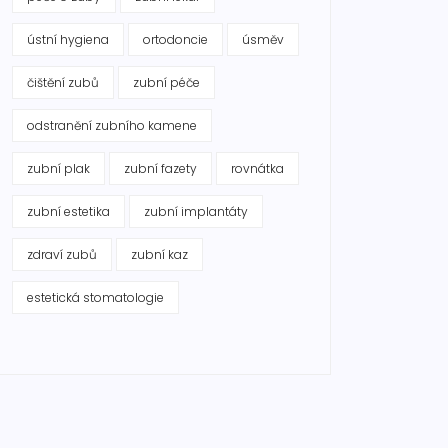
ústní hygiena
ortodoncie
úsměv
čištění zubů
zubní péče
odstranění zubního kamene
zubní plak
zubní fazety
rovnátka
zubní estetika
zubní implantáty
zdraví zubů
zubní kaz
estetická stomatologie