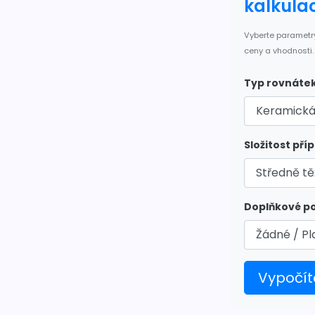
kalkula
Vyberte parametr
ceny a vhodnosti.
Typ rovnátek
Složitost pří
Doplňkové poj
Vypočít