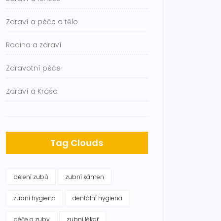
Zdraví a péče o tělo
Rodina a zdraví
Zdravotní péče
Zdraví a Krása
Tag Clouds
bělení zubů
zubní kámen
zubní hygiena
dentální hygiena
péče o zuby
zubní lékař