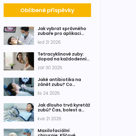
Oblíbené příspěvky
Jak vybrat správného
zubaře pro aplikaci
celokeramických fazet
led 21 2026
Tetracyklinové zuby:
dopad na každodenní
rutinu a řešení
zář 30 2025
Jaké antibiotika na
zánět zubu? Co
skutečně pomůže a kdy
lis 24 2025
je vůbec potřeba?
Jak dlouho trvá kyretáž
zubů? Čas, bolest a
regenerace
kvě 21 2026
Maxilofaciální
chirurgie: Klíčové