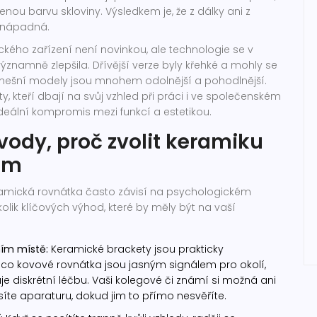
zenou barvu skloviny. Výsledkem je, že z dálky ani z
k nápadná.
ckého zařízení není novinkou, ale technologie se v
ýznamně zlepšila. Dřívější verze byly křehké a mohly se
nešní modely jsou mnohem odolnější a pohodlnější.
y, kteří dbají na svůj vzhled při práci i ve společenském
 ideální kompromis mezi funkcí a estetikou.
vody, proč zvolit keramiku
em
amická rovnátka často závisí na psychologickém
kolik klíčových výhod, které by měly být na vaší
ním místě:
Keramické brackety jsou prakticky
mco kovové rovnátka jsou jasným signálem pro okolí,
 diskrétní léčbu. Vaši kolegové či známí si možná ani
íte aparaturu, dokud jim to přímo nesvěříte.