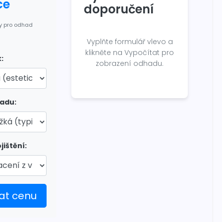
ce
doporučení
y pro odhad
Vyplňte formulář vlevo a
klikněte na Vypočítat pro
:
zobrazení odhadu.
padu:
ištění:
at cenu