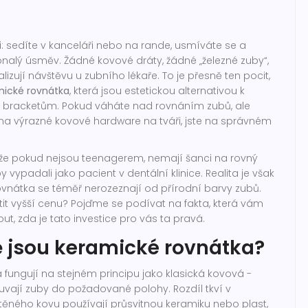
ci: sedíte v kanceláři nebo na rande, usmíváte se a
konalý úsměv. Žádné kovové dráty, žádné „železné zuby“,
lizují návštěvu u zubního lékaře. To je přesně ten pocit,
mické rovnátka
, která jsou
estetickou alternativou k
m bracketům
. Pokud váháte nad rovnáním zubů, ale
na výrazné kovové hardware na tváři, jste na správném
, že pokud nejsou teenagerem, nemají šanci na rovný
vypadali jako pacient v dentální klinice. Realita je však
ovnátka
se téměř nerozeznají od přírodní barvy zubů.
latit vyšší cenu? Pojďme se podívat na fakta, která vám
, zda je tato investice pro vás ta pravá.
 jsou keramické rovnátka?
fungují na stejném principu jako klasická kovová -
vají zuby do požadované polohy. Rozdíl tkví v
štěného kovu používají průsvitnou keramiku nebo plast,