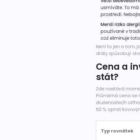
Větší sebevědomí
usmíváte. To má p
prostředí. Nebojt
Menší riziko alergií
používané v tradi
což eliminuje toto 
Není to jen o tom, 
dráty způsobují str
Cena a in
stát?
Zde nastává moment
Průměrná cena se můž
zkušenostech ortho
50 % oproti kovový
Typ rovnátek