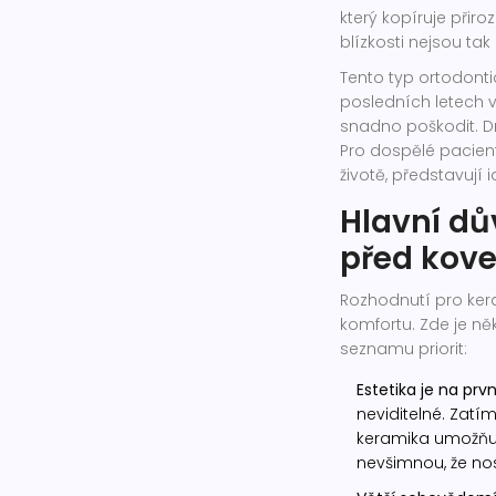
který kopíruje přiro
blízkosti nejsou ta
Tento typ ortodonti
posledních letech v
snadno poškodit. D
Pro dospělé pacient
životě, představují
Hlavní dů
před kov
Rozhodnutí pro ker
komfortu. Zde je ně
seznamu priorit:
Estetika je na prv
neviditelné. Zatí
keramika umožňuje
nevšimnou, že nos