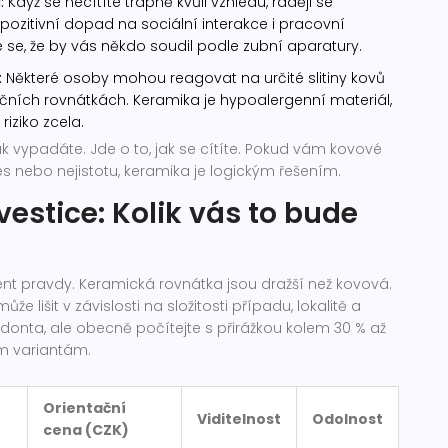
:
Když se necítíte trapně kvůli vzhledu, raději se
ozitivní dopad na sociální interakce i pracovní
e se, že by vás někdo soudil podle zubní aparatury.
:
Některé osoby mohou reagovat na určité slitiny kovů
čních rovnátkách. Keramika je hypoalergenní materiál,
riziko zcela.
jak vypadáte. Jde o to, jak se cítíte. Pokud vám kovové
es nebo nejistotu, keramika je logickým řešením.
vestice: Kolik vás to bude
 pravdy. Keramická rovnátka jsou dražší než kovová.
e lišit v závislosti na složitosti případu, lokalitě a
donta, ale obecně počítejte s přirážkou kolem 30 % až
m variantám.
Orientační
Viditelnost
Odolnost
cena (CZK)