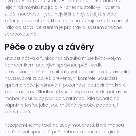
dva páry na každé straně – horní a dolní. Pomáhají v
jejich roli mlýnků na jídlo. A konečně, stoličky – včetně
zubů moudrosti – jsou největší a nejsložitější, s více
kořeny a obotchami, které nám umožňují rozdrtit a umlet
jídlo do stavu, ve kterém je pro trávicí systém snadno
zpracovatelné.
Péče o zuby a závěry
Znalost názvů a funkcí našich zubů může být skvělým
pomocníkem pro jejich správnou péči. Vedle
pravidelného čištění a nitění bychom měli také pravidelně
navštěvovat zubaře k preventivní kontrole. Součástí
správné péče je věnování pozornosti potravinám, které
konzumujeme. Sladkosti, kyselé nápoje a tvrdé potraviny
mohou naše zuby poškodit, zatímco jídla bohatá na
vápník a fosfor, jako jsou mléčné výrobky, podporují
zdraví zubů.
Nezapomínejme také na zuby moudrosti, které mohou
potřebovat speciální péči nebo dokonce chirurgický