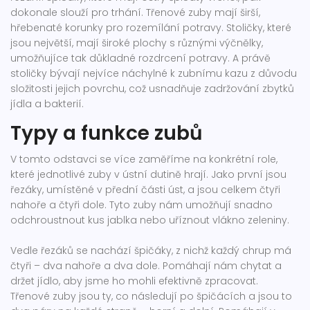
dokonale slouží pro trhání. Třenové zuby mají širší,
hřebenaté korunky pro rozemílání potravy. Stoličky, které
jsou největší, mají široké plochy s různými výčnělky,
umožňujíce tak důkladné rozdrcení potravy. A právě
stoličky bývají nejvíce náchylné k zubnímu kazu z důvodu
složitosti jejich povrchu, což usnadňuje zadržování zbytků
jídla a bakterií.
Typy a funkce zubů
V tomto odstavci se více zaměříme na konkrétní role,
které jednotlivé zuby v ústní dutině hrají. Jako první jsou
řezáky, umístěné v přední části úst, a jsou celkem čtyři
nahoře a čtyři dole. Tyto zuby nám umožňují snadno
odchroustnout kus jablka nebo uříznout vlákno zeleniny.
Vedle řezáků se nachází špičáky, z nichž každý chrup má
čtyři – dva nahoře a dva dole. Pomáhají nám chytat a
držet jídlo, aby jsme ho mohli efektivně zpracovat.
Třenové zuby jsou ty, co následují po špičácích a jsou to