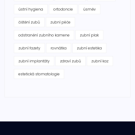
ústní hygiena
ortodoncie
úsměv
čištění zubů
zubní péče
odstranění zubního kamene
zubní plak
zubní fazety
rovnátka
zubní estetika
zubní implantáty
zdraví zubů
zubní kaz
estetická stomatologie