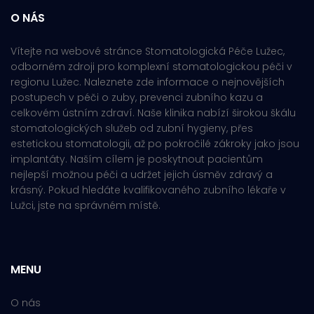
O NÁS
Vítejte na webové stránce Stomatologická Péče Lužec,
odborném zdroji pro komplexní stomatologickou péči v
regionu Lužec. Naleznete zde informace o nejnovějších
postupech v péči o zuby, prevenci zubního kazu a
celkovém ústním zdraví. Naše klinika nabízí širokou škálu
stomatologických služeb od zubní hygieny, přes
estetickou stomatologii, až po pokročilé zákroky jako jsou
implantáty. Naším cílem je poskytnout pacientům
nejlepší možnou péči a udržet jejich úsměv zdravý a
krásný. Pokud hledáte kvalifikovaného zubního lékaře v
Lužci, jste na správném místě.
MENU
O nás