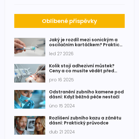
Oblíbené příspěvky
Jaký je rozdíl mezi sonickým a
oscilačním kartáčkem? Praktický
průvodce pro výběr
led 27 2026
Kolik stojí adhezivní můstek?
Ceny a co musíte vědět před
rozhodnutím
pro 16 2025
Odstranění zubního kamene pod
dásní: Když běžná péče nestačí
úno 15 2024
Rozlišení zubního kazu a zánětu
dásní: Praktický průvodce
dub 21 2024