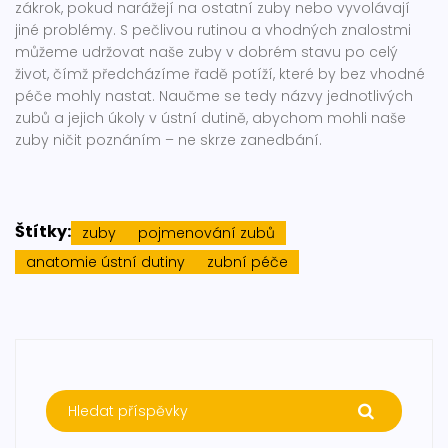
zákrok, pokud narážejí na ostatní zuby nebo vyvolávají
jiné problémy. S pečlivou rutinou a vhodných znalostmi
můžeme udržovat naše zuby v dobrém stavu po celý
život, čímž předcházíme řadě potíží, které by bez vhodné
péče mohly nastat. Naučme se tedy názvy jednotlivých
zubů a jejich úkoly v ústní dutině, abychom mohli naše
zuby ničit poznáním – ne skrze zanedbání.
Štítky:
zuby
pojmenování zubů
anatomie ústní dutiny
zubní péče