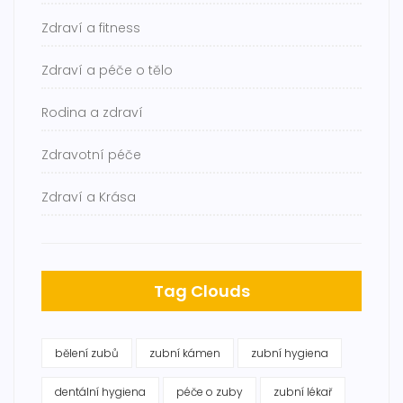
Zdraví a fitness
Zdraví a péče o tělo
Rodina a zdraví
Zdravotní péče
Zdraví a Krása
Tag Clouds
bělení zubů
zubní kámen
zubní hygiena
dentální hygiena
péče o zuby
zubní lékař