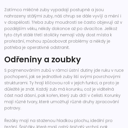
Zatímco mléčné zuby vypadají postupně a jsou
nahrazeny stálými zuby, náš chrup se dále vyvíjí a mění i
v dospělosti. Třeba zuby moudrosti se často objevují až v
pozdějším věku, někdy dokonce až po dvacítce. Jelikož
tyto čtyři stálé třetí stoličky nemají vždy dost místa k
prořezání, mohou způsobovat problémy a někdy je
potřeba je operativně odstranit.
Odřeniny a zoubky
S pojmenováním zubů v rámci ústní dutiny jde ruku v ruce
pochopení, jak se jednotlivé zuby liší svými povrchovými
strukturami. Ty hrají klíčovou roli v jejich funkci, a proto je
důležité je znát. Každý zub má korunku, což je viditelná
část nad dásní, pak kořen, který zub drží v čelisti. Korunky
mají různé tvary, které umožňují různé druhy zpracování
potravy.
Řezáky mají na staženou hladkou plochu, ideální pro
řezání. Špičáky, které mají ostrý špičatý vrchol, pak