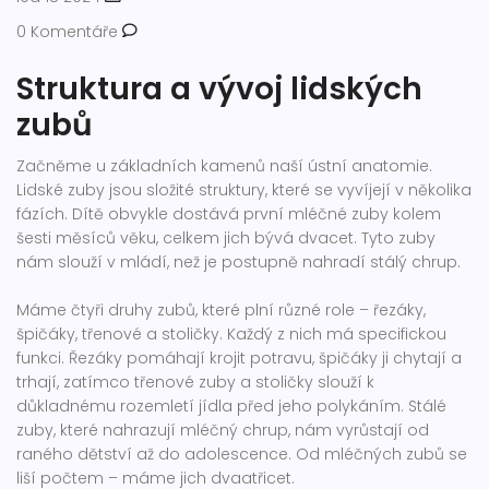
0 Komentáře
Struktura a vývoj lidských
zubů
Začněme u základních kamenů naší ústní anatomie.
Lidské zuby jsou složité struktury, které se vyvíjejí v několika
fázích. Dítě obvykle dostává první mléčné zuby kolem
šesti měsíců věku, celkem jich bývá dvacet. Tyto zuby
nám slouží v mládí, než je postupně nahradí stálý chrup.
Máme čtyři druhy zubů, které plní různé role – řezáky,
špičáky, třenové a stoličky. Každý z nich má specifickou
funkci. Řezáky pomáhají krojit potravu, špičáky ji chytají a
trhají, zatímco třenové zuby a stoličky slouží k
důkladnému rozemletí jídla před jeho polykáním. Stálé
zuby, které nahrazují mléčný chrup, nám vyrůstají od
raného dětství až do adolescence. Od mléčných zubů se
liší počtem – máme jich dvaatřicet.