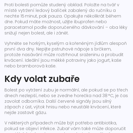
Proti bolesti pomůže studený obklad. Položte na tvář v
místě vytržení ledový balíček zabalený do ručníku a
nechte 15 minut, pak pauza. Opakujte několikrát během
dne. Pokud máte možnost, užijte ibuprofen nebo
paracetamol podle doporučeného dávkování – oba léky
snižují nejen bolest, ale i zánět.
Vyhněte se horkým, kyselým a kořeněným jídlům alespoň
první dva dny. Nepijte pstruhové nápoje s brčkem,
protože nasávání může roztrhnout sraženinu a probudit
krvácení. Ideální jsou měkké potraviny jako jogurt, kaše
nebo bramborová kaše.
Kdy volat zubaře
Bolest po vytržení zubu je normální, ale pokud se po třech
dnech nezlepší, nebo se zvedne horečka nad 38 °C, je čas
zavolat odborníka. Další červené signály jsou silný
zápach z úst, výtok hnisu nebo neustálé krvácení, které
nejde zastavit gázu.
V některých případech může být potřeba antibiotika,
pokud se objeví infekce. Zubař vám také může doporučit