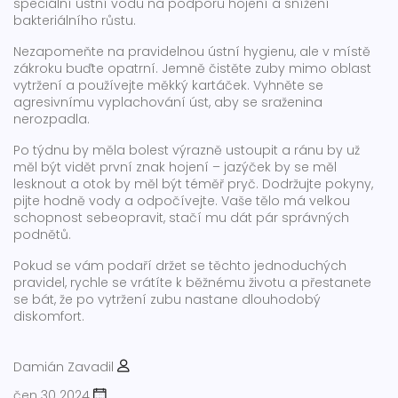
speciální ústní vodu na podporu hojení a snížení
bakteriálního růstu.
Nezapomeňte na pravidelnou ústní hygienu, ale v místě
zákroku buďte opatrní. Jemně čistěte zuby mimo oblast
vytržení a používejte měkký kartáček. Vyhněte se
agresivnímu vyplachování úst, aby se sraženina
nerozpadla.
Po týdnu by měla bolest výrazně ustoupit a ránu by už
měl být vidět první znak hojení – jazýček by se měl
lesknout a otok by měl být téměř pryč. Dodržujte pokyny,
pijte hodně vody a odpočívejte. Vaše tělo má velkou
schopnost sebeopravit, stačí mu dát pár správných
podnětů.
Pokud se vám podaří držet se těchto jednoduchých
pravidel, rychle se vrátíte k běžnému životu a přestanete
se bát, že po vytržení zubu nastane dlouhodobý
diskomfort.
Damián Zavadil
čen 30 2024