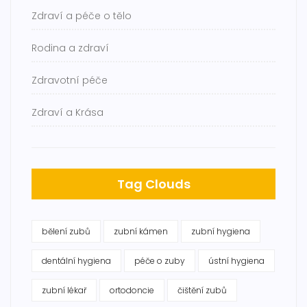
Zdraví a péče o tělo
Rodina a zdraví
Zdravotní péče
Zdraví a Krása
Tag Clouds
bělení zubů
zubní kámen
zubní hygiena
dentální hygiena
péče o zuby
ústní hygiena
zubní lékař
ortodoncie
čištění zubů