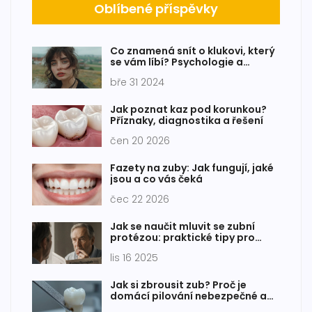
Oblíbené příspěvky
Co znamená snít o klukovi, který
se vám líbí? Psychologie a
významy snů
bře 31 2024
Jak poznat kaz pod korunkou?
Příznaky, diagnostika a řešení
čen 20 2026
Fazety na zuby: Jak fungují, jaké
jsou a co vás čeká
čec 22 2026
Jak se naučit mluvit se zubní
protézou: praktické tipy pro
začátečníky
lis 16 2025
Jak si zbrousit zub? Proč je
domácí pilování nebezpečné a
co dělat místo toho