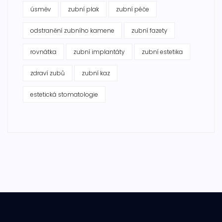
úsměv
zubní plak
zubní péče
odstranění zubního kamene
zubní fazety
rovnátka
zubní implantáty
zubní estetika
zdraví zubů
zubní kaz
estetická stomatologie