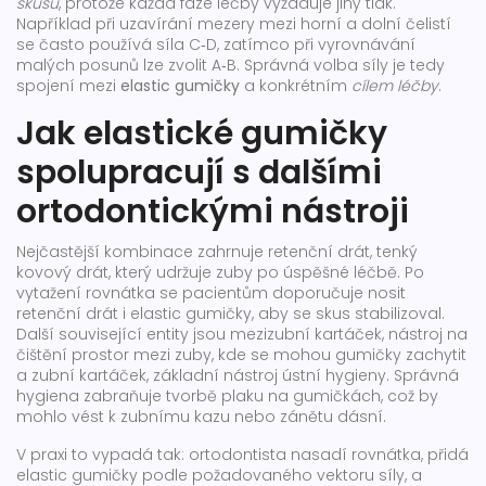
skusu
, protože každá fáze léčby vyžaduje jiný tlak.
Například při uzavírání mezery mezi horní a dolní čelistí
se často používá síla C‑D, zatímco při vyrovnávání
malých posunů lze zvolit A‑B. Správná volba síly je tedy
spojení mezi
elastic gumičky
a konkrétním
cílem léčby
.
Jak elastické gumičky
spolupracují s dalšími
ortodontickými nástroji
Nejčastější kombinace zahrnuje
retenční drát
,
tenký
kovový drát, který udržuje zuby po úspěšné léčbě
. Po
vytažení rovnátka se pacientům doporučuje nosit
retenční drát i elastic gumičky, aby se skus stabilizoval.
Další související entity jsou
mezizubní kartáček
,
nástroj na
čištění prostor mezi zuby, kde se mohou gumičky zachytit
a
zubní kartáček
,
základní nástroj ústní hygieny
. Správná
hygiena zabraňuje tvorbě plaku na gumičkách, což by
mohlo vést k zubnímu kazu nebo zánětu dásní.
V praxi to vypadá tak: ortodontista nasadí rovnátka, přidá
elastic gumičky podle požadovaného vektoru síly, a