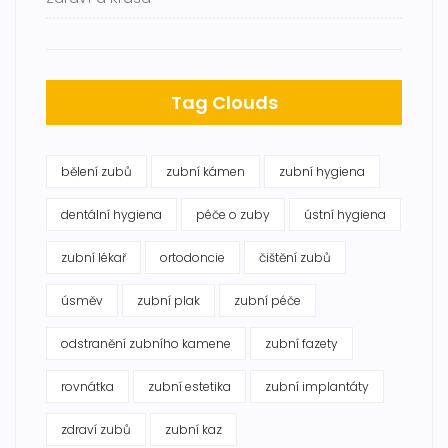
Tag Clouds
bělení zubů
zubní kámen
zubní hygiena
dentální hygiena
péče o zuby
ústní hygiena
zubní lékař
ortodoncie
čištění zubů
úsměv
zubní plak
zubní péče
odstranění zubního kamene
zubní fazety
rovnátka
zubní estetika
zubní implantáty
zdraví zubů
zubní kaz