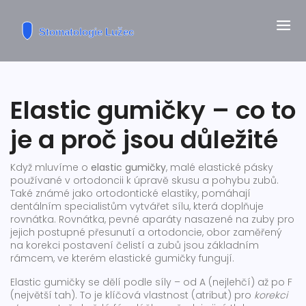
Elastic gumičky – co to
je a proč jsou důležité
Když mluvíme o
elastic gumičky
,
malé elastické pásky
používané v ortodoncii k úpravě skusu a pohybu zubů
.
Také známé jako
ortodontické elastiky
, pomáhají
dentálním specialistům vytvářet sílu, která doplňuje
rovnátka.
Rovnátka
,
pevné aparáty nasazené na zuby pro
jejich postupné přesunutí
a
ortodoncie
,
obor zaměřený
na korekci postavení čelistí a zubů
jsou základním
rámcem, ve kterém elastické gumičky fungují.
Elastic gumičky se dělí podle síly – od A (nejlehčí) až po F
(největší tah). To je klíčová vlastnost (atribut) pro
korekci