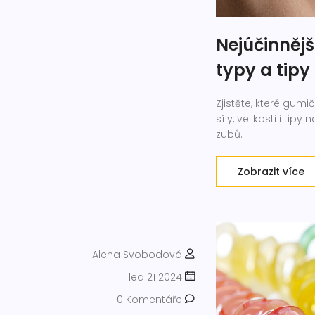
Nejúčinnějš
typy a tipy
Zjistěte, které gumi
síly, velikosti i ti
zubů.
Zobrazit více
Alena Svobodová
led 21 2024
0 Komentáře