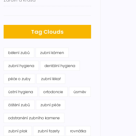
Zdraví a Krása
Tag Clouds
bělení zubů
zubní kámen
zubní hygiena
dentální hygiena
péče o zuby
zubní lékař
ústní hygiena
ortodoncie
úsměv
čištění zubů
zubní péče
odstranění zubního kamene
zubní plak
zubní fazety
rovnátka