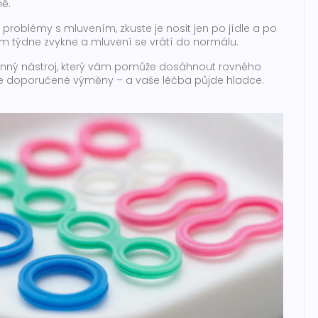
ě.
problémy s mluvením, zkuste je nosit jen po jídle a po
m týdne zvykne a mluvení se vrátí do normálu.
inný nástroj, který vám pomůže dosáhnout rovného
ujte doporučené výměny – a vaše léčba půjde hladce.