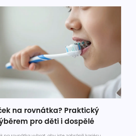
ček na rovnátka? Praktický
ýběrem pro děti i dospělé
ek na rovnátka vybrat, aby jste zabránili kariésu,