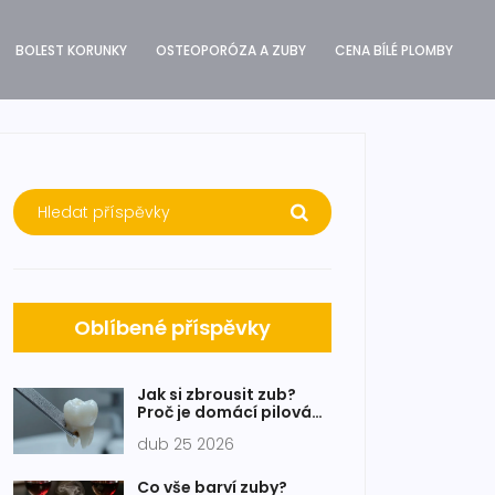
BOLEST KORUNKY
OSTEOPORÓZA A ZUBY
CENA BÍLÉ PLOMBY
Oblíbené příspěvky
Jak si zbrousit zub?
Proč je domácí pilování
nebezpečné a co dělat
dub 25 2026
místo toho
Co vše barví zuby?