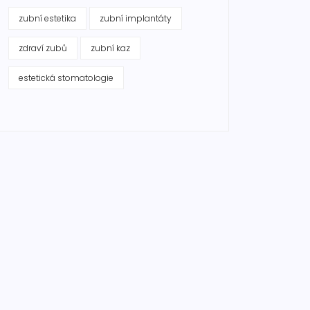
zubní estetika
zubní implantáty
zdraví zubů
zubní kaz
estetická stomatologie