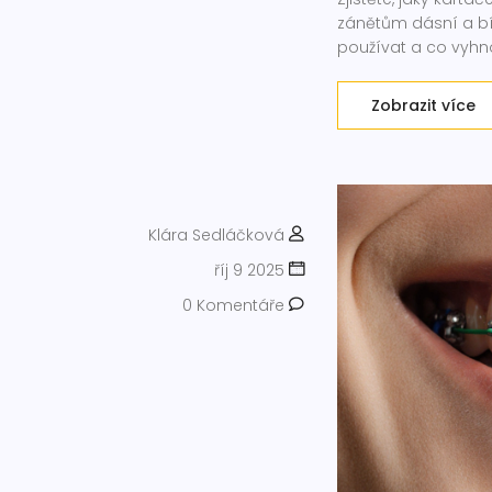
zánětům dásní a bíl
používat a co vyhn
Zobrazit více
Klára Sedláčková
říj 9 2025
0 Komentáře