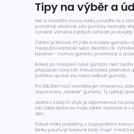
Tipy na výběr a ú
Než si nasadíte novou sadu, poraďte se s orto
pomáhají sledovat, zda gumičky neztratily elas
vyměnit. Výměna každých 24 hodin je obvyklý 
Čištění je klíčové. Při jídle si můžete gumičku
mezizubní kartáček nebo dentální nit. Vyhnět
karamel – mohou gumičku protrhnout a způso
Bolest po nasazení nové gumičky není neobvykl
přizpůsobí nový tah. Pokud bolest přetrvává d
potřeba upravit sílu nebo velikost gumičky.
Pro lidi, kteří nosí rovnátka jen omezenou dob
doporučeny „retainer“ gumičky. Ty udržují vý
Jedna z častých chyb je zapomenout na pravid
tah, takže léčba se může zdržet. Nastavte si v 
den.
Pokud máte problémy s rozpoznáním, kterou ve
kliniky používají barevné kódy (např. modrá pr