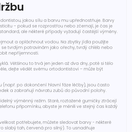
držbu
dontistou, jakou sílu a barvu mu upřednostňuje. Barvy
ticitu – pokud se rozprostřou nebo zčernají, je čas je
standard, ale některé případy vyžadují častější výměny.
 vyjmout a opláchnout vodou. Na zbytky jídla použijte
e se tvrdým potravinám jako ořechy, tvrdý chléb nebo
bit nepříjemnosti.
á. Většinou to trvá jen jeden až dva dny, poté si tělo
éle, dejte vědět svému ortodontistovi – může být
u (např. po dokončení hlavní fáze léčby), jsou často
sledek a zabraňují návratu zubů do původní polohy.
elný výměnný režim. Staré, roztažené gumičky ztrácejí
telefonu připomínku, abyste je měnili ve stejný čas každý
likost potřebujete, můžete sledovat barvy - některé
o slabý tah, červená pro silný). To usnadňuje