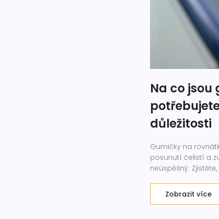
Na co jsou
potřebujete
důležitosti
Gumičky na rovnátk
posunutí čelistí a 
neúspěšný. Zjistěte,
Zobrazit více