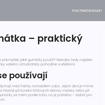
POEXTRAKČNÍ BOLEST
átka – praktický
e přemýšlet, jaké gumičky použít? Nebojte, tady najdete
ky vašeho ortodontisty pohodlné a efektivní.
se používají
řipínají mezi háčky na každém zubu. Jejich úkol je mírně
 hlavně při korekci křížových sklonů, mezery nebo při
 gumičky se mění podle toho, co je potřeba – slabší pro
sun.