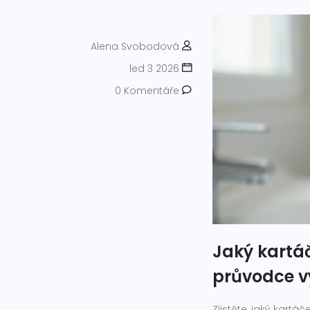
Alena Svobodová
led 3 2026
0 Komentáře
Jaký kartá
průvodce v
Zjistěte, jaký kartáč