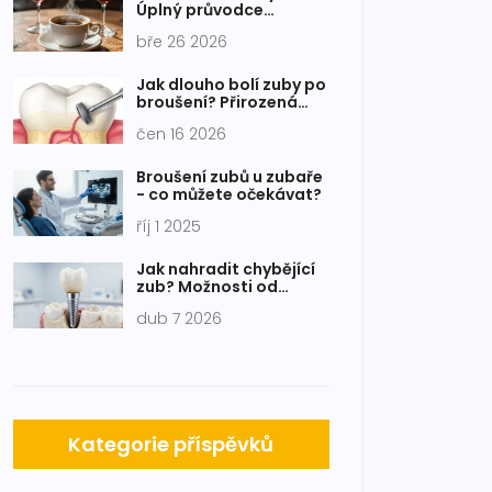
Úplný průvodce
příčinami žloutnutí a
bře 26 2026
bělení
Jak dlouho bolí zuby po
broušení? Přirozená
citlivost, rizika a jak se
čen 16 2026
jí bránit
Broušení zubů u zubaře
- co můžete očekávat?
říj 1 2025
Jak nahradit chybějící
zub? Možnosti od
implantátů po
dub 7 2026
kompozitní inlay
Kategorie příspěvků