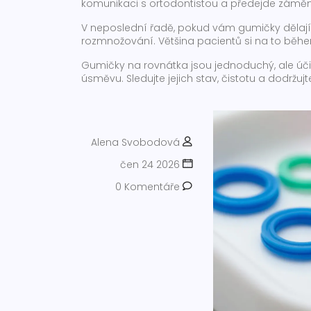
komunikaci s ortodontistou a předejde záměn
V neposlední řadě, pokud vám gumičky dělají 
rozmnožování. Většina pacientů si na to běhe
Gumičky na rovnátka jsou jednoduchý, ale úč
úsměvu. Sledujte jejich stav, čistotu a dodrž
Alena Svobodová
čen 24 2026
0 Komentáře