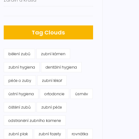
Zdraví a Krása
Tag Clouds
bělení zubů
zubní kámen
zubní hygiena
dentální hygiena
péče o zuby
zubní lékař
ústní hygiena
ortodoncie
úsměv
čištění zubů
zubní péče
odstranění zubního kamene
zubní plak
zubní fazety
rovnátka