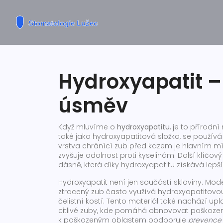
Hydroxyapatit –
úsměv
Když mluvíme o
hydroxyapatitu
,
je to přírodní
také jako
hydroxyapatitová složka
, se používá
vrstva chránící zub před kazem
je hlavním mí
zvyšuje odolnost proti kyselinám. Další klíčový
dásně
, která díky hydroxyapatitu získává lep
Hydroxyapatit není jen součástí skloviny. Mod
ztracený zub
často využívá hydroxyapatitovou
čelistní kostí. Tento materiál také nachází up
citlivé zuby, kde pomáhá obnovovat poškozenou
k poškozeným oblastem podporuje
prevence