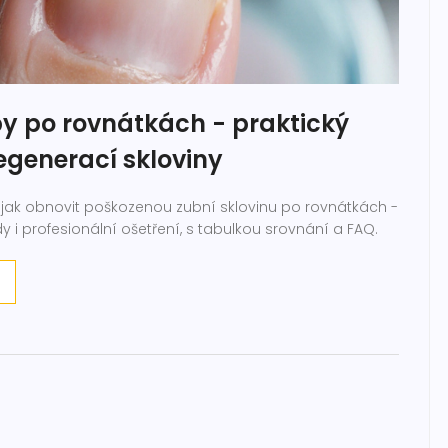
by po rovnátkách - praktický
egenerací skloviny
 jak obnovit poškozenou zubní sklovinu po rovnátkách -
 i profesionální ošetření, s tabulkou srovnání a FAQ.