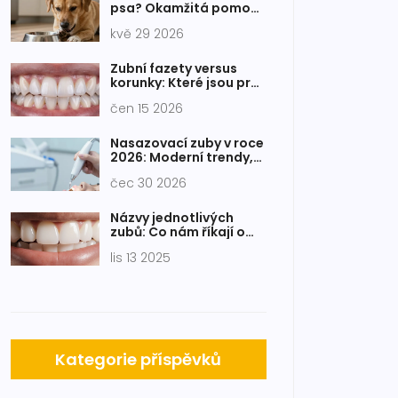
psa? Okamžitá pomoc,
domácí léky a kdy jít k
kvě 29 2026
veterináři
Zubní fazety versus
korunky: Které jsou pro
vás lepší? Kompletní
čen 15 2026
průvodce
Nasazovací zuby v roce
2026: Moderní trendy,
materiály a estetika
čec 30 2026
Názvy jednotlivých
zubů: Co nám říkají o
naší anatomii
lis 13 2025
Kategorie příspěvků