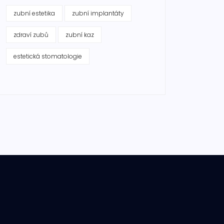
zubní estetika
zubní implantáty
zdraví zubů
zubní kaz
estetická stomatologie