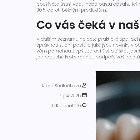
používáte ústní vodu nebo pastu obsahující h
30 % oproti běžným produktům.
Co vás čeká v na
V dalším seznamu najdete praktické tipy, jak hy
správnou zubní pastu a jaké jsou novinky v obl
vám pomohou zlepšit zdraví úst a získat jasně
jednoduché kroky mohou podpořit vaši dentál
Klára Sedláčková
říj 14 2025
0 Komentáře