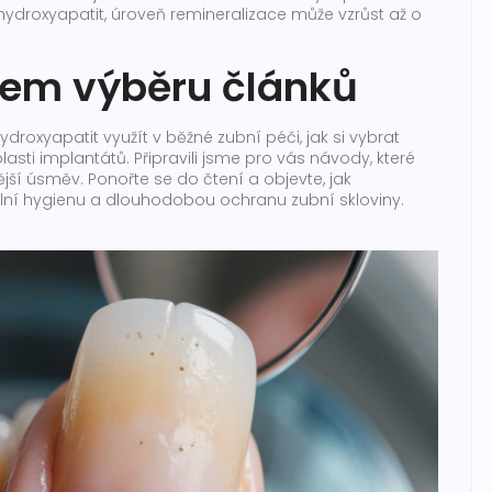
ydroxyapatit, úroveň remineralizace může vzrůst až o
šem výběru článků
droxyapatit využít v běžné zubní péči, jak si vybrat
asti implantátů. Připravili jsme pro vás návody, které
jší úsměv. Ponořte se do čtení a objevte, jak
ní hygienu a dlouhodobou ochranu zubní skloviny.