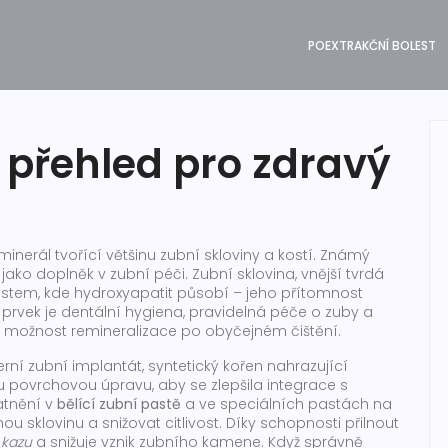
POEXTRAKČNÍ BOLEST
 přehled pro zdravý
 minerál tvořící většinu zubní skloviny a kostí
. Známý
 jako doplněk v zubní péči.
Zubní sklovina
,
vnější tvrdá
stem, kde hydroxyapatit působí – jeho přítomnost
 prvek je
dentální hygiena
,
pravidelná péče o zuby a
ší možnost remineralizace po obyčejném čištění.
erní
zubní implantát
,
syntetický kořen nahrazující
 povrchovou úpravu, aby se zlepšila integrace s
latnění v
bělící zubní pastě
a ve speciálních pastách na
 sklovinu a snižovat citlivost. Díky schopnosti přilnout
 kazu
a snižuje vznik zubního kamene. Když správně