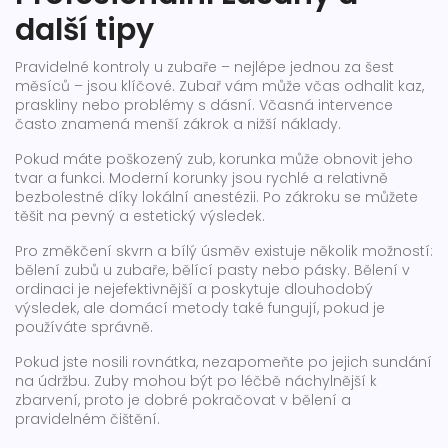
další tipy
Pravidelné kontroly u zubaře – nejlépe jednou za šest
měsíců – jsou klíčové. Zubař vám může včas odhalit kaz,
praskliny nebo problémy s dásní. Včasná intervence
často znamená menší zákrok a nižší náklady.
Pokud máte poškozený zub, korunka může obnovit jeho
tvar a funkci. Moderní korunky jsou rychlé a relativně
bezbolestné díky lokální anestézii. Po zákroku se můžete
těšit na pevný a estetický výsledek.
Pro změkčení skvrn a bílý úsměv existuje několik možností:
bělení zubů u zubaře, bělící pasty nebo pásky. Bělení v
ordinaci je nejefektivnější a poskytuje dlouhodobý
výsledek, ale domácí metody také fungují, pokud je
používáte správně.
Pokud jste nosili rovnátka, nezapomeňte po jejich sundání
na údržbu. Zuby mohou být po léčbě náchylnější k
zbarvení, proto je dobré pokračovat v bělení a
pravidelném čištění.