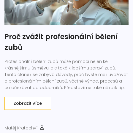
Proč zvážit profesionální bělení
zubů
Profesionální bělení zubů může pomoci nejen ke
krásnějšímu úsměvu, ale také k lepšímu zdraví zubů.
Tento článek se zabývá důvody, proč byste měli uvažovat
o profesionálním bělení zubů, včetně výhod, procesů a
co očekávat od odborníků. Představíme také několik tipů,
jak se starat o bělené zuby a udržet jejich bělost co
nejdéle.
Zobrazit více
Matěj Kratochvíl