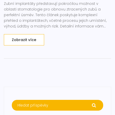
Zubní implantáty představují pokročilou možnost v
oblasti stomatologie pro obnovu ztracených zubů a
perfektní úsměv. Tento článek poskytuje komplexní
přehled o implantátech, včetně procesu jejich umístění,
výhod, údržby a možných rizik. Detailní informace vám
pomohou pochopit, proč jsou implantáty považovány za
jedno z nejlepších řešení pro náhradu zubů a jak mohou
Zobrazit více
změnit váš život k lepšímu.