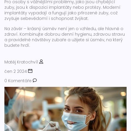
Pro osoby s vážnějšími problémy, jako jsou chybějící
zuby, jsou k dispozici implantáty nebo protézy. Moderní
implantáty vypadají a fungují jako přirozené zuby, což
zvyšuje sebevědomí i schopnost žvýkat.
Na závěr – krásný úsměv není jen o vzhledu, ale hlavně o
zdraví. Kombinujte dobrou denní hygienu, zdravou stravu
a pravidelné návštěvy zubaře a užijete si úsměv, na který
budete hrdí.
Matěj Kratochvíl
čen 2 2024
0 Komentáře