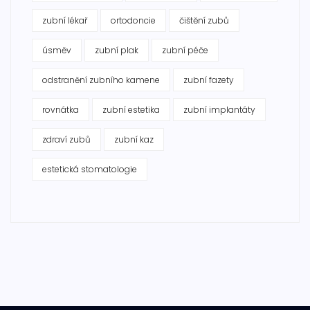
zubní lékař
ortodoncie
čištění zubů
úsměv
zubní plak
zubní péče
odstranění zubního kamene
zubní fazety
rovnátka
zubní estetika
zubní implantáty
zdraví zubů
zubní kaz
estetická stomatologie