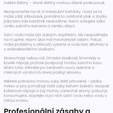
měkké štětiny – drsné štětiny mohou dásně poškozovat.
Nezapomeňte na nit či mezizubní kartáčky. I když se to
může zdát zdlouhavé, pomáhá to odstranit plak a zbytky
jídla tam, kde kartáček nedosáhne. Navíc snižujete riziko
vzniku zubního kamene a zánětu dásní.
Ústní voda může být dobrým doplňkem, ale nespoléhejte
na ni úplně. Hlavní úkol má mechanické čištění. Pokud
máte problémy s citlivostí, vyberte si vodu bez alkoholu a
s antibakteriálními složkami.
Strava hraje velkou roli. Omezte sladkosti, limonády a
kyselé nápoje, protože podporují tvorbu zubního kazu.
Místo toho sáhněte po čerstvém ovoci, zelenině a
mléčných výrobcích, které posilují sklovinu.
Některé potraviny mohou zuby leštit přirozeně – jablka,
mrkev a sýry pomáhají čistit zuby během žvýkání. Naopak
kofeinové nápoje a čaj mohou zanechat skvrny; pokud je
konzumujete, dopřejte si po nich ústní vodu nebo vodu s
čistou vodou.
Profesionální zásahy a