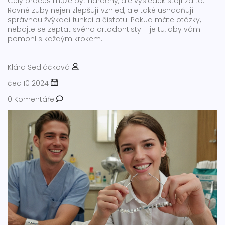
Celý proces může být náročný, ale výsledek stojí za to.
Rovné zuby nejen zlepšují vzhled, ale také usnadňují
správnou žvýkací funkci a čistotu. Pokud máte otázky,
nebojte se zeptat svého ortodontisty – je tu, aby vám
pomohl s každým krokem.
Klára Sedláčková
čec 10 2024
0 Komentáře