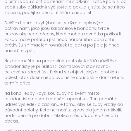
a ústní vodu s antibakteriálními složkami. Každé jídlo si po
sobě zuby důkladně vyčistěte, a pokud zjistíte, že se něco
zaseklo, použijte speciální šňůrku nebo nit.
Dalším tipem je vyhýbat se tvrdým a lepkavým
potravinám, jako jsou karamelové bonbóny, tvrdé
cukrovinky nebo ořechy, které mohou rovnátka poškodit.
Pokud máte potřebu jíst něco náročného, odstraňte
drátky (u snímacích rovnátek to jde) a po jídle je hned
nasadíte zpět.
Nezapomeňte na pravidelné kontroly. Každá návštěva
ortodontisty je příležitostí zkontrolovat stav rovnák i
celkového zdraví úst. Pokud se objeví jakýkoli problém –
bolest, otok dásní nebo uvolněné součásti – domluvte si
termín dříve.
Na konci léčby, když jsou zuby na svém místě,
ortodontista nasadí retenční aparaturu. Ten pomáhá
udržet výsledek a zabraňuje tomu, aby se zuby vrátily do
původní polohy. Retainer nosíte zpravidla jenom několik
hodin denně po dobu několika měsíců, poté už jenom
občas.