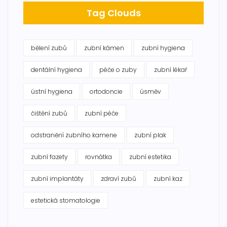
Tag Clouds
bělení zubů
zubní kámen
zubní hygiena
dentální hygiena
péče o zuby
zubní lékař
ústní hygiena
ortodoncie
úsměv
čištění zubů
zubní péče
odstranění zubního kamene
zubní plak
zubní fazety
rovnátka
zubní estetika
zubní implantáty
zdraví zubů
zubní kaz
estetická stomatologie