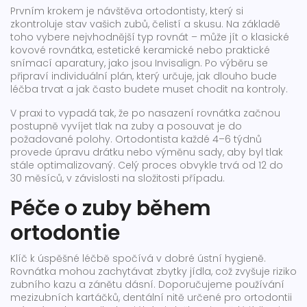
Prvním krokem je návštěva ortodontisty, který si
zkontroluje stav vašich zubů, čelistí a skusu. Na základě
toho vybere nejvhodnější typ rovnát – může jít o klasické
kovové rovnátka, estetické keramické nebo praktické
snímací aparatury, jako jsou Invisalign. Po výběru se
připraví individuální plán, který určuje, jak dlouho bude
léčba trvat a jak často budete muset chodit na kontroly.
V praxi to vypadá tak, že po nasazení rovnátka začnou
postupně vyvíjet tlak na zuby a posouvat je do
požadované polohy. Ortodontista každé 4–6 týdnů
provede úpravu drátku nebo výměnu sady, aby byl tlak
stále optimalizovaný. Celý proces obvykle trvá od 12 do
30 měsíců, v závislosti na složitosti případu.
Péče o zuby během
ortodontie
Klíč k úspěšné léčbě spočívá v dobré ústní hygieně.
Rovnátka mohou zachytávat zbytky jídla, což zvyšuje riziko
zubního kazu a zánětu dásní. Doporučujeme používání
mezizubních kartáčků, dentální nitě určené pro ortodontii