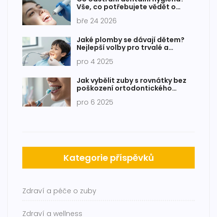
Vše, co potřebujete vědět o
pískování zubů a jiných
bře 24 2026
postupech
Jaké plomby se dávají dětem?
Nejlepší volby pro trvalé a
bezpečné zubní plnění
pro 4 2025
Jak vybělit zuby s rovnátky bez
poškození ortodontického
zařízení
pro 6 2025
Kategorie příspěvků
Zdraví a péče o zuby
Zdraví a wellness