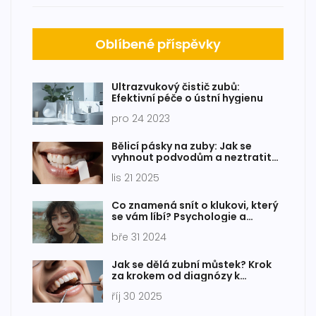
Oblíbené příspěvky
Ultrazvukový čistič zubů:
Efektivní péče o ústní hygienu
pro 24 2023
Bělicí pásky na zuby: Jak se
vyhnout podvodům a neztratit
peníze i zdraví
lis 21 2025
Co znamená snít o klukovi, který
se vám líbí? Psychologie a
významy snů
bře 31 2024
Jak se dělá zubní můstek? Krok
za krokem od diagnózy k
instalaci
říj 30 2025