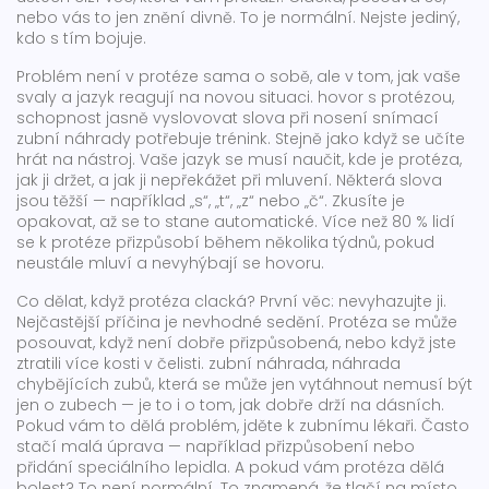
nebo vás to jen znění divně. To je normální. Nejste jediný,
kdo s tím bojuje.
Problém není v protéze sama o sobě, ale v tom, jak vaše
svaly a jazyk reagují na novou situaci.
hovor s protézou
,
schopnost jasně vyslovovat slova při nosení snímací
zubní náhrady
potřebuje trénink. Stejně jako když se učíte
hrát na nástroj. Vaše jazyk se musí naučit, kde je protéza,
jak ji držet, a jak ji nepřekážet při mluvení. Některá slova
jsou těžší — například „s“, „t“, „z“ nebo „č“. Zkusíte je
opakovat, až se to stane automatické. Více než 80 % lidí
se k protéze přizpůsobí během několika týdnů, pokud
neustále mluví a nevyhýbají se hovoru.
Co dělat, když protéza clacká? První věc: nevyhazujte ji.
Nejčastější příčina je nevhodné sedění. Protéza se může
posouvat, když není dobře přizpůsobená, nebo když jste
ztratili více kosti v čelisti.
zubní náhrada
,
náhrada
chybějících zubů, která se může jen vytáhnout
nemusí být
jen o zubech — je to i o tom, jak dobře drží na dásních.
Pokud vám to dělá problém, jděte k zubnímu lékaři. Často
stačí malá úprava — například přizpůsobení nebo
přidání speciálního lepidla. A pokud vám protéza dělá
bolest? To není normální. To znamená, že tlačí na místo,