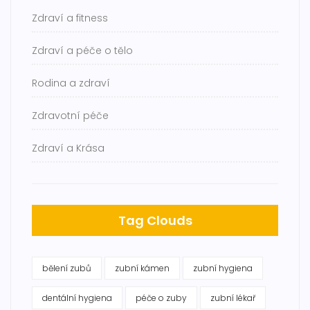
Zdraví a fitness
Zdraví a péče o tělo
Rodina a zdraví
Zdravotní péče
Zdraví a Krása
Tag Clouds
bělení zubů
zubní kámen
zubní hygiena
dentální hygiena
péče o zuby
zubní lékař