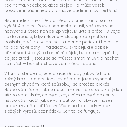
kde nemá. Nečekejte, až to přejde. To může vést k
poškození dásní nebo k tomu, že budete mluvit ještě hůř.
Někteří lidé si myslí, že po několika dnech se to samo
vyřeší. Ale to ne. Pokud nebudete mluvit, vaše svaly se
nezvyknou. Čtěte nahlas. Zpívejte. Mluvte s přáteli. Dívejte
se do zrcadla, když mluvíte — sledujte, kde protéza
poskakuje. Vítejte v tom, že to nebude perfektní hned. Je
to jako nové boty — na začátku škrábejí, ale pak se
přizpůsobí. A když to konečně půjde, budete mít zpět to,
co jste ztratili: jistotu, že se můžete smát, mluvit, a nechat
se slyšet — bez strachu, že vám něco spadne.
V tomto sbírce najdete praktické rady, jak zvládnout
každý krok — od prvních slov až po to, jak se vyhnout
běžným chybám, které způsobují, že protéza překáží.
Někdo vám řekne, jak se naučit mluvit s protézou za týden.
Někdo vám ukáže, co dělat, když vám to dělá bolest. A
někdo vás naučí, jak se vyhnout tomu, abyste museli
protézu vyměnit příliš brzy. Všechno to je tady — bez
složitých výrazů, bez nátlaku. Jen to, co funguje.