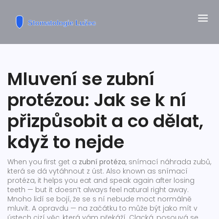
Mluvení se zubní
protézou: Jak se k ní
přizpůsobit a co dělat,
když to nejde
When you first get a
zubní protéza
,
snímací náhrada zubů,
která se dá vytáhnout z úst
. Also known as
snímací
protéza
, it helps you eat and speak again after losing
teeth — but it doesn’t always feel natural right away.
Mnoho lidí se bojí, že se s ní nebude moct normálně
mluvit. A opravdu — na začátku to může být jako mít v
ústech cizí věc, která vám překáží. Clacká, posouvá se,