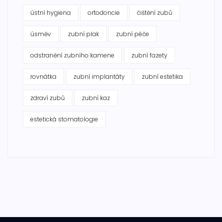
ústní hygiena
ortodoncie
čištění zubů
úsměv
zubní plak
zubní péče
odstranění zubního kamene
zubní fazety
rovnátka
zubní implantáty
zubní estetika
zdraví zubů
zubní kaz
estetická stomatologie