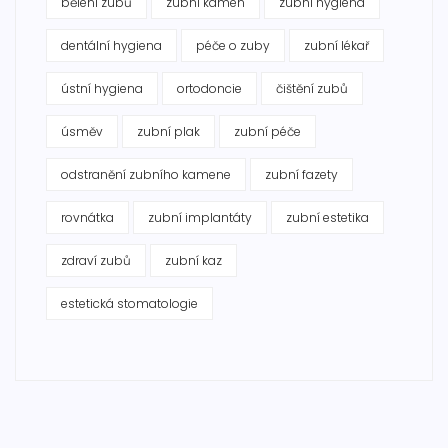
bělení zubů
zubní kámen
zubní hygiena
dentální hygiena
péče o zuby
zubní lékař
ústní hygiena
ortodoncie
čištění zubů
úsměv
zubní plak
zubní péče
odstranění zubního kamene
zubní fazety
rovnátka
zubní implantáty
zubní estetika
zdraví zubů
zubní kaz
estetická stomatologie