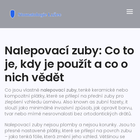
Nalepovací zuby: Co to
je, kdy je použít a co o
nich vědět
Co jsou vlastně
nalepovací zuby
,
tenké keramické nebo
kompozitní plátky, které se přilepí na přední zuby pro
zlepšení vzhledu úsměvu
. Also known as
zubní fazety
, it
slouží jako minimálně invazivní způsob, jak opravit barvu,
tvar nebo mírné nesrovnalosti bez ortodontických drátů
.
Nalepovací zuby nejsou plomby a nejsou korunky. Jsou to
přesně nastavené plátky, které se přilepí na povrch zubu
– jako tenká fólie, která změní jeho vzhled. Většinou se