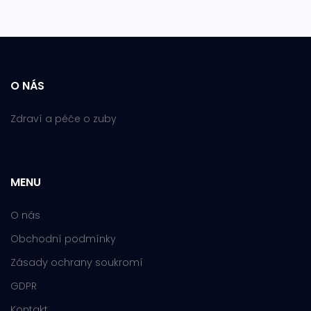
O NÁS
Zdraví a péče o zuby
MENU
O nás
Obchodní podmínky
Zásady ochrany soukromí
GDPR
Kontakt