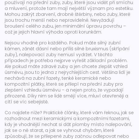
používají na
přední zuby
,
zuby, které jsou vidět při smíchu
a mluvení
, protože tam mají největší význam pro estetiku.
Mohou zakrýt zbarvení, drobné štěrbiny, nebo zuby, které
jsou trochu menší nebo nepravidelné. Nevyžadují
broušení celého zubu, jen minimální úpravu povrchu –
což je jejich hlavní výhoda oproti korunkám.
Nejsou vhodné pro každého. Pokud máte silný zubní
kámen, zánět dásní nebo příliš silné bruxismus (skřípání
zuby), nalepovací zuby nemusí vydržet. V těchto
případech je potřeba nejprve vyřešit základní problém.
Ale pokud máte zdravé zuby a jen chcete zlepšit vzhled
úsměvu, jsou to jedna z nejrychlejších cest. Většina lidí je
nechává na
zubní fazety
,
tenké keramické nebo
kompozitní plátky, které se přilepí na přední zuby pro
zlepšení vzhledu úsměvu
– a nejen proto, že vypadají
přirozeně. Díky nim se lidé smějí více, mluví otevřeněji a
cítí se víc sebejistě.
Co najdete níže? Praktické články, které vám řeknou, jak se
rozhodnout mezi keramickými a kompozitními fazetami,
kdy je vhodnější nechat si dát plomby místo nalepování,
jak se o ně starat, a jak se vyhnout chybám, které
způsobují, že se přilepené zuby začnou odlepovat nebo