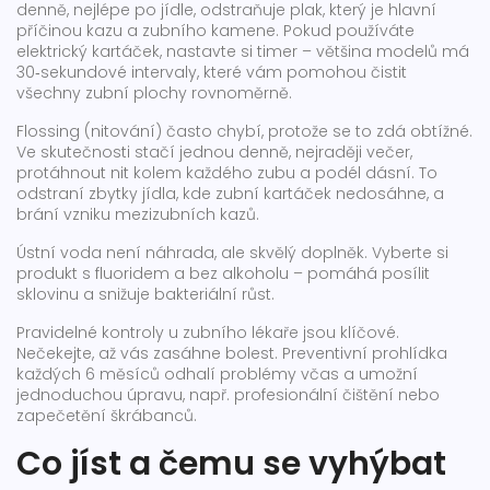
denně, nejlépe po jídle, odstraňuje plak, který je hlavní
příčinou kazu a zubního kamene. Pokud používáte
elektrický kartáček, nastavte si timer – většina modelů má
30‑sekundové intervaly, které vám pomohou čistit
všechny zubní plochy rovnoměrně.
Flossing (nitování) často chybí, protože se to zdá obtížné.
Ve skutečnosti stačí jednou denně, nejraději večer,
protáhnout nit kolem každého zubu a podél dásní. To
odstraní zbytky jídla, kde zubní kartáček nedosáhne, a
brání vzniku mezizubních kazů.
Ústní voda není náhrada, ale skvělý doplněk. Vyberte si
produkt s fluoridem a bez alkoholu – pomáhá posílit
sklovinu a snižuje bakteriální růst.
Pravidelné kontroly u zubního lékaře jsou klíčové.
Nečekejte, až vás zasáhne bolest. Preventivní prohlídka
každých 6 měsíců odhalí problémy včas a umožní
jednoduchou úpravu, např. profesionální čištění nebo
zapečetění škrábanců.
Co jíst a čemu se vyhýbat