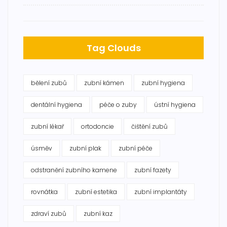
Tag Clouds
bělení zubů
zubní kámen
zubní hygiena
dentální hygiena
péče o zuby
ústní hygiena
zubní lékař
ortodoncie
čištění zubů
úsměv
zubní plak
zubní péče
odstranění zubního kamene
zubní fazety
rovnátka
zubní estetika
zubní implantáty
zdraví zubů
zubní kaz