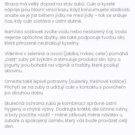
Strava má velký dopad na stav zubů. Cukr a kyselé
nápoje jsou hlavní viníci kazu. Když konzumujete sladkosti,
snažte se je jíst během jídla, ne mezi jídly – tak se snižuje
čas, kdy cukr zůstává v ústní dutině.
Namísto sodovek zvolte vodu nebo neslazený čaj. Voda
nejenže opláchne zbytky, ale také podporuje tvorbu slin,
které přirozeně neutralizují kyseliny.
Vláknina v zelenině a ovoci (jablka, mrkev, celer) pomáhá
„čistit“ zuby při žvýkání a stimuluje produkci slin. Sýry a
jogurty jsou bohaté na vápník a fosfáty, které posilují
sklovinu.
Omezte také lepivé potraviny (sušenky, třešňové koláče).
Přichytí se na zuby a udržují cukr v kontaktu s povrchem
po dlouhou dobu.
Skutečná ochrana zubů je kombinací správné ústní
hygieny a chytré výživy. Dodržujte krátké, ale účinné rutiny,
a brzy pocítíte rozdíl – méně citlivosti, méně návštěv u
zubaře a spokojený úsměv, který vás bude provázet celý
den.