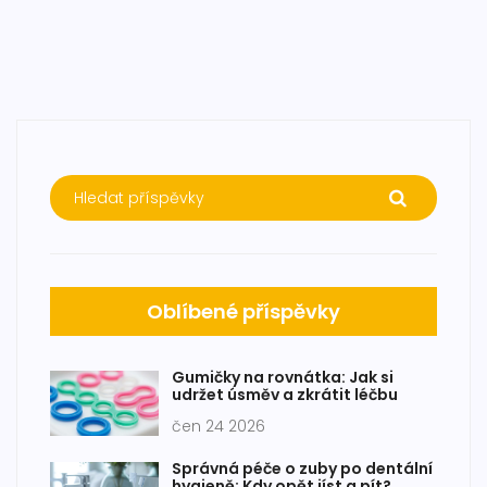
Oblíbené příspěvky
Gumičky na rovnátka: Jak si
udržet úsměv a zkrátit léčbu
čen 24 2026
Správná péče o zuby po dentální
hygieně: Kdy opět jíst a pít?