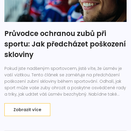
Průvodce ochranou zubů při
sportu: Jak předcházet poškození
skloviny
Pokud jste nadšeným sportovcem, jistě víte, že úsměv je
vaší vizitkou. Tento článek se zaměřuje na předcházení
poškození zubní skloviny během sportování. Odhalí, jak
sport může vaše zuby ohrozit a poskytne osvědčené rady
a triky, jak udržet váš úsměv bezchybný. Nabídne také
přehled o tom, proč je ochrana zubů tak důležitá a jaké
pomůcky a návyky byste měli přijmout, aby vaše zuby
Zobrazit více
zůstaly silné a zdravé i přes vaše sportovní aktivity.