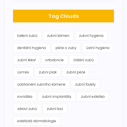
Tag Clouds
bělení zubů
zubní kámen
zubní hygiena
dentální hygiena
péče o zuby
ústní hygiena
zubní lékař
ortodoncie
čištění zubů
úsměv
zubní plak
zubní péče
odstranění zubního kamene
zubní fazety
rovnátka
zubní implantáty
zubní estetika
zdraví zubů
zubní kaz
estetická stomatologie