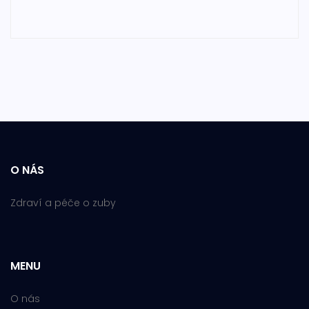
O NÁS
Zdraví a péče o zuby
MENU
O nás