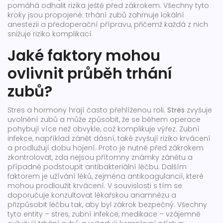
pomáhá odhalit rizika ještě před zákrokem
. Všechny tyto
kroky jsou propojené: trhání zubů zahrnuje lokální
anestezii a předoperační přípravu, přičemž každá z nich
snižuje riziko komplikací.
Jaké faktory mohou
ovlivnit průběh trhání
zubů?
Stres a hormony hrají často přehlíženou roli.
Stres
zvyšuje
uvolnění zubů a může způsobit, že se během operace
pohybují více než obvykle, což komplikuje výřez. Zubní
infekce, například zánět dásní, také zvyšují riziko krvácení
a prodlužují dobu hojení. Proto je nutné před zákrokem
zkontrolovat, zda nejsou přítomny známky zánětu a
případně podstoupit antibakteriální léčbu. Dalším
faktorem je užívání léků, zejména antikoagulancií, které
mohou prodloužit krvácení. V souvislosti s tím se
doporučuje konzultovat lékařskou anamnézu a
přizpůsobit léčbu tak, aby byl zákrok bezpečný. Všechny
tyto entity – stres, zubní infekce, medikace – vzájemně