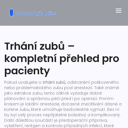
Trhání zubů –
kompletní přehled pro
pacienty
Pokud uvažujete o
trhání zubů
,
odstranění poškozeného
nebo problematického zubu pod anestezií
. Také známé
jako
extrakce zubu
, tento zákrok vyžaduje dobré
plánování a správnou péči před i po operaci.
Prvním
krokem je
lokální anestezie
,
dočasné znecitlivění dásně a
kořene zubu, které umožňuje bezbolestné vyjmutí
. Bez ní
by byl celý proces nepřijatelně bolestivý a komplikovaný.
Další důležitou součástí je
předoperační příprava
,
vyšetření, rentgen a kontrola případných infekcí, které