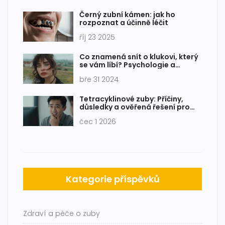
Černý zubní kámen: jak ho
rozpoznat a účinně léčit
říj 23 2025
Co znamená snít o klukovi, který
se vám líbí? Psychologie a
významy snů
bře 31 2024
Tetracyklinové zuby: Příčiny,
důsledky a ověřená řešení pro
bílý úsměv
čec 1 2026
Kategorie příspěvků
Zdraví a péče o zuby