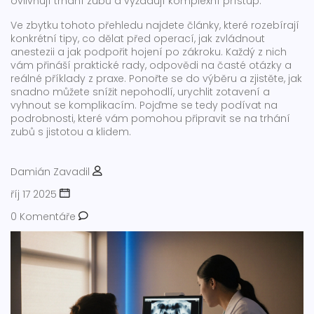
ovlivňují trhání zubů a vyžadují komplexní přístup.
Ve zbytku tohoto přehledu najdete články, které rozebírají
konkrétní tipy, co dělat před operací, jak zvládnout
anestezii a jak podpořit hojení po zákroku. Každý z nich
vám přináší praktické rady, odpovědi na časté otázky a
reálné příklady z praxe. Ponořte se do výběru a zjistěte, jak
snadno můžete snížit nepohodlí, urychlit zotavení a
vyhnout se komplikacím. Pojďme se tedy podívat na
podrobnosti, které vám pomohou připravit se na trhání
zubů s jistotou a klidem.
Damián Zavadil
říj 17 2025
0 Komentáře