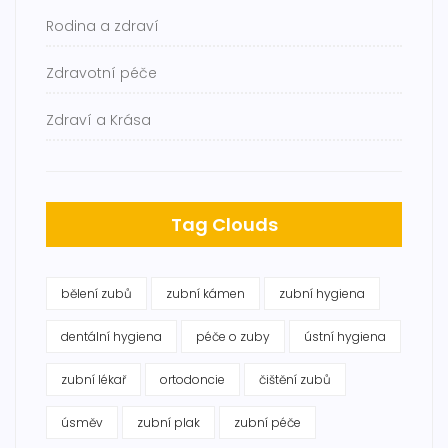
Rodina a zdraví
Zdravotní péče
Zdraví a Krása
Tag Clouds
bělení zubů
zubní kámen
zubní hygiena
dentální hygiena
péče o zuby
ústní hygiena
zubní lékař
ortodoncie
čištění zubů
úsměv
zubní plak
zubní péče