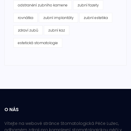
odstranění zubního kamene
zubní fazety
rovnátka
zubní implantáty
zubní estetika
zdraví zubů
zubní kaz
estetická stomatologie
O NÁS
Vítejte na webové stránce Stomatologická Péče Lužec,
odborném zdroji pro komplexní stomatologickou péči v