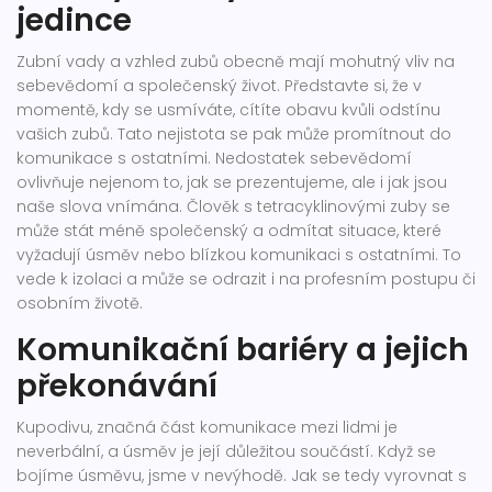
jedince
Zubní vady a vzhled zubů obecně mají mohutný vliv na
sebevědomí a společenský život. Představte si, že v
momentě, kdy se usmíváte, cítíte obavu kvůli odstínu
vašich zubů. Tato nejistota se pak může promítnout do
komunikace s ostatními. Nedostatek sebevědomí
ovlivňuje nejenom to, jak se prezentujeme, ale i jak jsou
naše slova vnímána. Člověk s tetracyklinovými zuby se
může stát méně společenský a odmítat situace, které
vyžadují úsměv nebo blízkou komunikaci s ostatními. To
vede k izolaci a může se odrazit i na profesním postupu či
osobním životě.
Komunikační bariéry a jejich
překonávání
Kupodivu, značná část komunikace mezi lidmi je
neverbální, a úsměv je její důležitou součástí. Když se
bojíme úsměvu, jsme v nevýhodě. Jak se tedy vyrovnat s