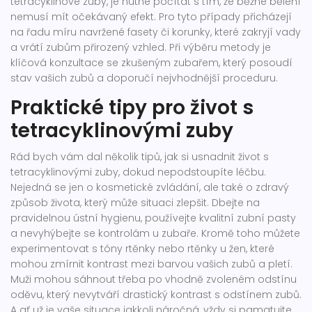
tetracyklinové zuby, je nutné počítat s tím, že běžné bělení
nemusí mít očekávaný efekt. Pro tyto případy přicházejí
na řadu míru navržené fasety či korunky, které zakryjí vady
a vrátí zubům přirozený vzhled. Při výběru metody je
klíčová konzultace se zkušeným zubařem, který posoudí
stav vašich zubů a doporučí nejvhodnější proceduru.
Praktické tipy pro život s
tetracyklinovými zuby
Rád bych vám dal několik tipů, jak si usnadnit život s
tetracyklinovými zuby, dokud nepodstoupíte léčbu.
Nejedná se jen o kosmetické zvládání, ale také o zdravý
způsob života, který může situaci zlepšit. Dbejte na
pravidelnou ústní hygienu, používejte kvalitní zubní pasty
a nevyhýbejte se kontrolám u zubaře. Kromě toho můžete
experimentovat s tóny rtěnky nebo rtěnky u žen, které
mohou zmírnit kontrast mezi barvou vašich zubů a pletí.
Muži mohou sáhnout třeba po vhodně zvoleném odstínu
oděvu, který nevytváří drastický kontrast s odstínem zubů.
A ať už je vaše situace jakkoli náročná, vždy si pamatujte,