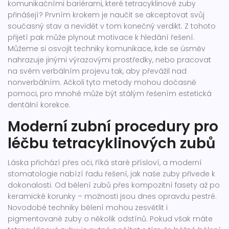
komunikačními bariérami, které tetracyklinové zuby
přinášejí? Prvním krokem je naučit se akceptovat svůj
současný stav a nevidět v tom konečný verdikt. Z tohoto
přijetí pak může plynout motivace k hledání řešení.
Můžeme si osvojit techniky komunikace, kde se úsměv
nahrazuje jinými výrazovými prostředky, nebo pracovat
na svém verbálním projevu tak, aby převážil nad
nonverbálním. Ačkoli tyto metody mohou dočasně
pomoci, pro mnohé může být stálým řešením estetická
dentální korekce.
Moderní zubní procedury pro
léčbu tetracyklinových zubů
Láska přichází přes oči, říká staré přísloví, a moderní
stomatologie nabízí řadu řešení, jak naše zuby přivede k
dokonalosti. Od bělení zubů přes kompozitní fasety až po
keramické korunky – možnosti jsou dnes opravdu pestré.
Novodobé techniky bělení mohou zesvětlit i
pigmentované zuby o několik odstínů. Pokud však máte