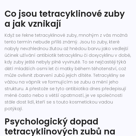
Co jsou tetracyklinové zuby
a jak vznikají
Když se řekne tetracyklinové zuby, mnohým z vás možná
tento termín nebude příliš známý. Jsou to zuby, které
nabyly nevzhlednou žlutou až hnědou barvu jako vedlejší
účinek užívání antibiotik tetracyklinu či doxycyklinu v době,
kdy zuby ještě nebyly plně vyvinuté. To se nejčastěji týká
dětí mladších osmi let či matky během těhotenství, což
může ovlivnit zbarvení zubů jejich dítěte. Tetracykliny se
vážou na vápník ve formujícím se zubu a mění jeho
strukturu. A přestože se tyto antibiotika dnes předepisují
méně často nebo s větší opatrností, je ve společnosti
stále dost lidí, kteří se s touto kosmetickou vadou
potýkají.
Psychologický dopad
tetracyklinových zubů na