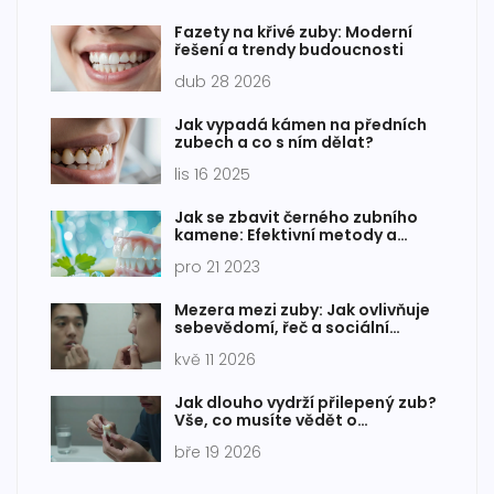
Fazety na křivé zuby: Moderní
řešení a trendy budoucnosti
dub 28 2026
Jak vypadá kámen na předních
zubech a co s ním dělat?
lis 16 2025
Jak se zbavit černého zubního
kamene: Efektivní metody a
prevence
pro 21 2023
Mezera mezi zuby: Jak ovlivňuje
sebevědomí, řeč a sociální
vztahy
kvě 11 2026
Jak dlouho vydrží přilepený zub?
Vše, co musíte vědět o
dočasném řešení ulomeného
bře 19 2026
předního zubu