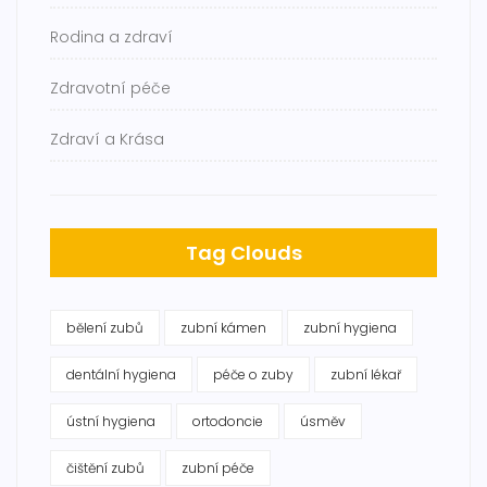
Rodina a zdraví
Zdravotní péče
Zdraví a Krása
Tag Clouds
bělení zubů
zubní kámen
zubní hygiena
dentální hygiena
péče o zuby
zubní lékař
ústní hygiena
ortodoncie
úsměv
čištění zubů
zubní péče