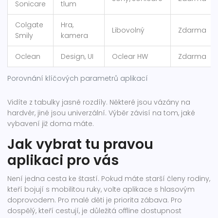
Sonicare
tlum
Colgate
Hra,
Libovolný
Zdarma
Smily
kamera
Oclean
Design, UI
Oclear HW
Zdarma
Porovnání klíčových parametrů aplikací
Vidíte z tabulky jasné rozdíly. Některé jsou vázány na
hardvér, jiné jsou univerzální. Výběr závisí na tom, jaké
vybavení již doma máte.
Jak vybrat tu pravou
aplikaci pro vás
Není jedna cesta ke štastí. Pokud máte starší členy rodiny,
kteří bojují s mobilitou ruky, volte aplikace s hlasovým
doprovodem. Pro malé děti je priorita zábava. Pro
dospělý, kteří cestují, je důležitá offline dostupnost