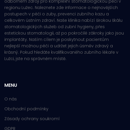
odborném zdroji pro komplexní stomatologickou péči v
regionu Lužec. Naleznete zde informace o nejnovějších
postupech v péči o zuby, prevenci zubního kazu a
celkovém ústním zdraví. Naše klinika nabízí širokou škálu
stomatologických služeb od zubní hygieny, přes
estetickou stomatologii, až po pokročilé zákroky jako jsou
implantáty. Naším cílem je poskytnout pacientům
nejlepší možnou péči a udržet jejich úsměv zdravý a
krásný. Pokud hledáte kvalifikovaného zubního lékaře v
Lužci, jste na správném místě.
MENU
O nás
Obchodní podmínky
Zásady ochrany soukromí
GDPR