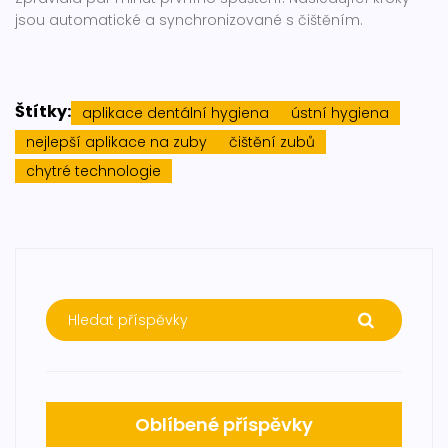
jsou automatické a synchronizované s čištěním.
Štítky:
aplikace dentální hygiena
ústní hygiena
nejlepší aplikace na zuby
čištění zubů
chytré technologie
Oblíbené příspěvky