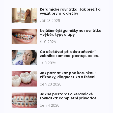
Keramické rovnátka: Jak přežít a
využít první rok léčby
zář 23 2025
Nejúčinnější gumičky na rovnátka
- výběr, typy a tipy
říj 9 2025
Co očekávat při odstraňování
zubního kamene: postup, bolest
a po ošetření
lis 8 2025
Jak poznat kaz pod korunkou?
Příznaky, diagnostika a řešení
čen 20 2026
Jak se postarat o keramické
rovnátka: Kompletní průvodce
péčí, čištěním a stravou
čen 4 2026