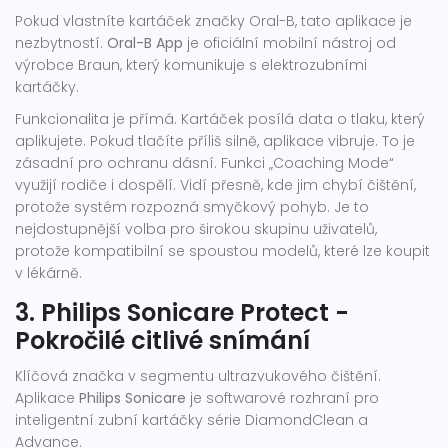
Pokud vlastníte kartáček značky Oral-B, tato aplikace je
nezbytností.
Oral-B App
je
oficiální mobilní nástroj od
výrobce Braun, který komunikuje s elektrozubními
kartáčky
.
Funkcionalita je přímá. Kartáček posílá data o tlaku, který
aplikujete. Pokud tlačíte příliš silně, aplikace vibruje. To je
zásadní pro ochranu dásní. Funkci „Coaching Mode“
využijí rodiče i dospělí. Vidí přesně, kde jim chybí čištění,
protože systém rozpozná smyčkový pohyb. Je to
nejdostupnější volba pro širokou skupinu uživatelů,
protože kompatibilní se spoustou modelů, které lze koupit
v lékárně.
3. Philips Sonicare Protect -
Pokročilé citlivé snímání
Klíčová značka v segmentu ultrazvukového čištění.
Aplikace
Philips Sonicare
je
softwarové rozhraní pro
inteligentní zubní kartáčky série DiamondClean a
Advance
.