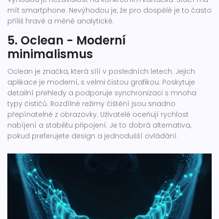
mít smartphone. Nevýhodou je, že pro dospělé je to často
příliš hravé a méně analytické.
5. Oclean - Moderní
minimalismus
Oclean je značka, která sílí v posledních letech. Jejich
aplikace je moderní, s velmi čistou grafikou. Poskytuje
detailní přehledy a podporuje synchronizaci s mnoha
typy čističů. Rozdílné režimy čištění jsou snadno
přepínatelné z obrazovky. Uživatelé oceňují rychlost
nabíjení a stabilitu připojení. Je to dobrá alternativa,
pokud preferujete design a jednodušší ovládání.