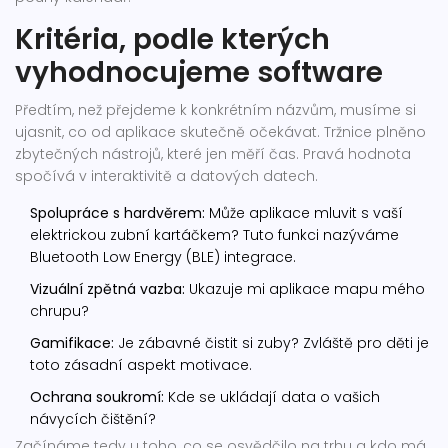
Kritéria, podle kterých
vyhodnocujeme software
Předtím, než přejdeme k konkrétním názvům, musíme si
ujasnit, co od aplikace skutečně očekávat. Tržnice plněno
zbytečných nástrojů, které jen měří čas. Pravá hodnota
spočívá v interaktivitě a datových datech.
Spolupráce s hardvěrem:
Může aplikace mluvit s vaší
elektrickou zubní kartáčkem? Tuto funkci nazýváme
Bluetooth Low Energy (BLE) integrace.
Vizuální zpětná vazba:
Ukazuje mi aplikace mapu mého
chrupu?
Gamifikace:
Je zábavné čistit si zuby? Zvláště pro děti je
toto zásadní aspekt motivace.
Ochrana soukromí:
Kde se ukládají data o vašich
návycích čištění?
Začínáme tedy u toho, co se osvědčilo na trhu a kdo má