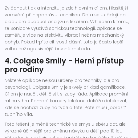
Zvládnout tlak a intenzitu je zde hlavním cílem. Hlasitější
varování při nepoprávu technikou. Data se ukládají do
clodu pro budoucí analýzu s lékařem. Vzhledem k tomu,
že Sonicare využívá sonickou technologii, aplikace se
zaměřuje více na efektivitu vibrací než na mechanický
pohyb. Pokud trpíte citlivostí dásní, toto je často lepší
volba než agresivnější brusná metoda.
4. Colgate Smily - Herní přístup
pro rodiny
Některé aplikace nejsou určeny pro techniky, ale pro
psychologii. Colgate Smily je skvělý příklad gamifikace.
Cílem je naučit děti čistit si zuby ráda. Aplikace promění
rutinu v hru. Pomocí kamery telefonu dokáže detekovat,
kde se nachází zuby na tváři dítěte. Poté musí „porazit“
zubního víla.
Toto řešení je méně technické ve smyslu sběru dat, ale
výrazně účinnější pro změnu návyku u dětí pod 10 let.
Výhodou je nezávislost na konkrétním kartáčku. Stačí mu