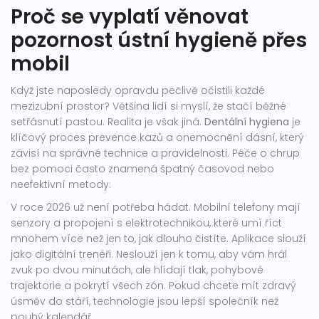
Proč se vyplatí věnovat
pozornost ústní hygieně přes
mobil
Když jste naposledy opravdu pečlivě očistili každé
mezizubní prostor? Většina lidí si myslí, že stačí běžné
setřásnutí pastou. Realita je však jiná.
Dentální hygiena
je
klíčový proces prevence kazů a onemocnění dásní, který
závisí na správné technice a pravidelnosti
.
Péče o chrup
bez pomoci často znamená špatný časovod nebo
neefektivní metody.
V roce 2026 už není potřeba hádat. Mobilní telefony mají
senzory a propojení s elektrotechnikou, které umí říct
mnohem více než jen to, jak dlouho čistíte. Aplikace slouží
jako digitální trenéři. Neslouží jen k tomu, aby vám hrál
zvuk po dvou minutách, ale hlídají tlak, pohybové
trajektorie a pokrytí všech zón. Pokud chcete mít zdravý
úsměv do stáří, technologie jsou lepší společník než
pouhý kalendář.