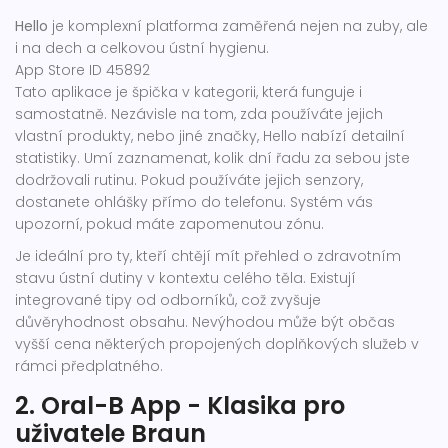
Hello
je
komplexní platforma zaměřená nejen na zuby, ale
i na dech a celkovou ústní hygienu
.
App Store ID 45892
Tato aplikace je špička v kategorii, která funguje i
samostatně. Nezávisle na tom, zda používáte jejich
vlastní produkty, nebo jiné značky, Hello nabízí detailní
statistiky. Umí zaznamenat, kolik dní řadu za sebou jste
dodržovali rutinu. Pokud používáte jejich senzory,
dostanete ohlášky přímo do telefonu. Systém vás
upozorní, pokud máte zapomenutou zónu.
Je ideální pro ty, kteří chtějí mít přehled o zdravotním
stavu ústní dutiny v kontextu celého těla. Existují
integrované tipy od odborníků, což zvyšuje
důvěryhodnost obsahu. Nevýhodou může být občas
vyšší cena některých propojených doplňkových služeb v
rámci předplatného.
2. Oral-B App - Klasika pro
uživatele Braun