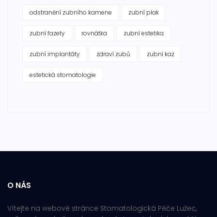
odstranění zubního kamene
zubní plak
zubní fazety
rovnátka
zubní estetika
zubní implantáty
zdraví zubů
zubní kaz
estetická stomatologie
O NÁS
Vítejte na webové stránce Stomatologická Péče Lužec,