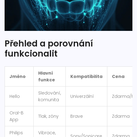
Přehled a porovnání
funkcionalit
Hlavní
Jméno
Kompatibilita
Cena
funkce
Sledování,
Hello
Univerzální
Zdarma/Fr
komunita
Oral-B
Tlak, zóny
Brave
Zdarma
App
Philips
Vibrace,
Sony/Sonicare
Zdarma