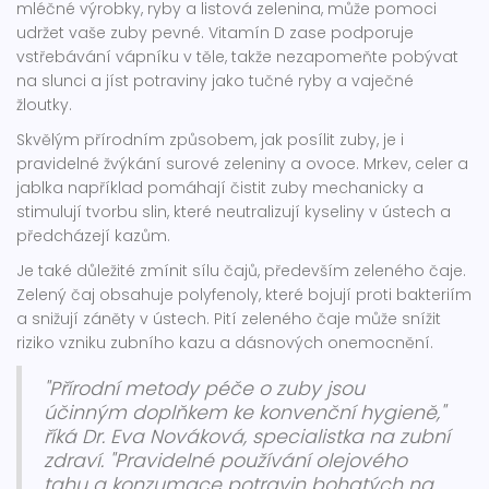
mléčné výrobky, ryby a listová zelenina, může pomoci
udržet vaše zuby pevné. Vitamín D zase podporuje
vstřebávání vápníku v těle, takže nezapomeňte pobývat
na slunci a jíst potraviny jako tučné ryby a vaječné
žloutky.
Skvělým přírodním způsobem, jak posílit zuby, je i
pravidelné žvýkání surové zeleniny a ovoce. Mrkev, celer a
jablka například pomáhají čistit zuby mechanicky a
stimulují tvorbu slin, které neutralizují kyseliny v ústech a
předcházejí kazům.
Je také důležité zmínit sílu čajů, především zeleného čaje.
Zelený čaj obsahuje polyfenoly, které bojují proti bakteriím
a snižují záněty v ústech. Pití zeleného čaje může snížit
riziko vzniku zubního kazu a dásnových onemocnění.
"Přírodní metody péče o zuby jsou
účinným doplňkem ke konvenční hygieně,"
říká Dr. Eva Nováková, specialistka na zubní
zdraví. "Pravidelné používání olejového
tahu a konzumace potravin bohatých na