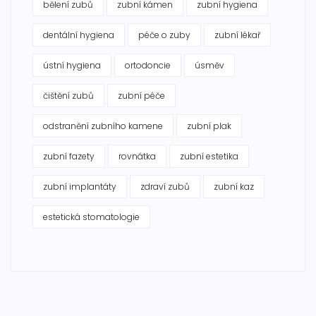
bělení zubů
zubní kámen
zubní hygiena
dentální hygiena
péče o zuby
zubní lékař
ústní hygiena
ortodoncie
úsměv
čištění zubů
zubní péče
odstranění zubního kamene
zubní plak
zubní fazety
rovnátka
zubní estetika
zubní implantáty
zdraví zubů
zubní kaz
estetická stomatologie