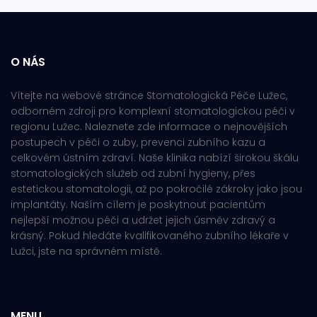
O NÁS
Vítejte na webové stránce Stomatologická Péče Lužec,
odborném zdroji pro komplexní stomatologickou péči v
regionu Lužec. Naleznete zde informace o nejnovějších
postupech v péči o zuby, prevenci zubního kazu a
celkovém ústním zdraví. Naše klinika nabízí širokou škálu
stomatologických služeb od zubní hygieny, přes
estetickou stomatologii, až po pokročilé zákroky jako jsou
implantáty. Naším cílem je poskytnout pacientům
nejlepší možnou péči a udržet jejich úsměv zdravý a
krásný. Pokud hledáte kvalifikovaného zubního lékaře v
Lužci, jste na správném místě.
MENU