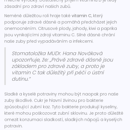
mléčné výrobky. Dostatečný příjem vitaminu D je tedy
zásadní pro zdraví našich zubů.
Neméně důležitou roli hraje také
vitamin C
, který
podporuje zdravé dásně a pomáhá předcházet jejich
onemocněním. Citrusové plody, jahody, kiwi a paprika
jsou vynikajícími zdroji vitaminu C. Silné dásně chrání
naše zuby před vypadáváním a infekcemi.
Stomatoložka MUDr. Hana Nováková
upozorňuje, že: „Právě zdravé dásně jsou
základem pro zdravé zuby, a proto je
vitamin C tak důležitý při péči o ústní
dutinu.“
Sladké a kyselé potraviny mohou být naopak pro naše
zuby škodlivé. Cukr je hlavní živinou pro bakterie
způsobující zubní kaz. Tyto bakterie produkují kyseliny,
které mohou poškozovat zubní sklovinu. Je proto důležité
omezit konzumaci sladkostí, sladkých nápojů a kyselých
potravin.