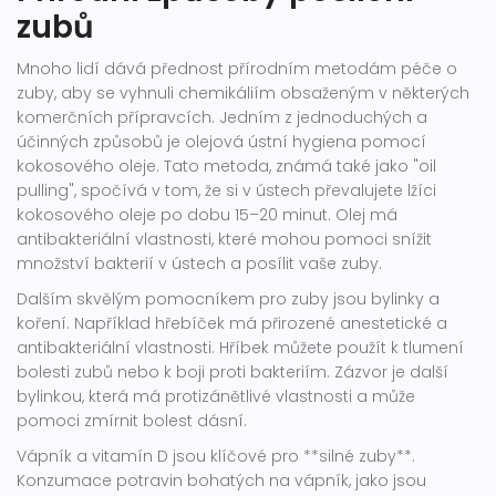
zubů
Mnoho lidí dává přednost přírodním metodám péče o
zuby, aby se vyhnuli chemikáliím obsaženým v některých
komerčních přípravcích. Jedním z jednoduchých a
účinných způsobů je olejová ústní hygiena pomocí
kokosového oleje. Tato metoda, známá také jako "oil
pulling", spočívá v tom, že si v ústech převalujete lžíci
kokosového oleje po dobu 15–20 minut. Olej má
antibakteriální vlastnosti, které mohou pomoci snížit
množství bakterií v ústech a posílit vaše zuby.
Dalším skvělým pomocníkem pro zuby jsou bylinky a
koření. Například hřebíček má přirozené anestetické a
antibakteriální vlastnosti. Hříbek můžete použít k tlumení
bolesti zubů nebo k boji proti bakteriím. Zázvor je další
bylinkou, která má protizánětlivé vlastnosti a může
pomoci zmírnit bolest dásní.
Vápník a vitamín D jsou klíčové pro **silné zuby**.
Konzumace potravin bohatých na vápník, jako jsou