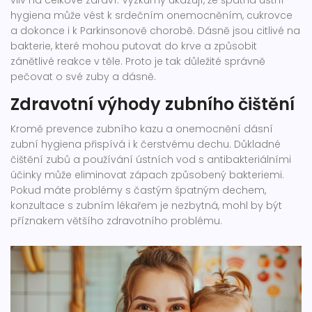
vliv na celkové zdraví. Výzkumy ukazují, že špatná ústní
hygiena může vést k srdečním onemocněním, cukrovce
a dokonce i k Parkinsonově chorobě. Dásně jsou citlivé na
bakterie, které mohou putovat do krve a způsobit
zánětlivé reakce v těle. Proto je tak důležité správně
pečovat o své zuby a dásně.
Zdravotní výhody zubního čištění
Kromě prevence zubního kazu a onemocnění dásní
zubní hygiena přispívá i k čerstvému dechu. Důkladné
čištění zubů a používání ústních vod s antibakteriálními
účinky může eliminovat zápach způsobený bakteriemi.
Pokud máte problémy s častým špatným dechem,
konzultace s zubním lékařem je nezbytná, mohl by být
příznakem většího zdravotního problému.