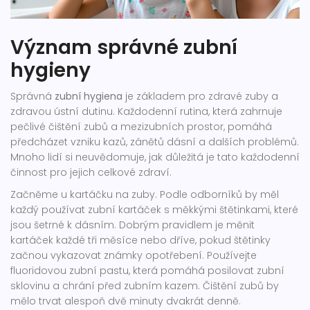
Význam správné zubní
hygieny
Správná
zubní hygiena
je základem pro zdravé zuby a
zdravou ústní dutinu. Každodenní rutina, která zahrnuje
pečlivé čištění zubů a mezizubních prostor, pomáhá
předcházet vzniku kazů, zánětů dásní a dalších problémů.
Mnoho lidí si neuvědomuje, jak důležitá je tato každodenní
činnost pro jejich celkové zdraví.
Začněme u kartáčku na zuby. Podle odborníků by měl
každý používat zubní kartáček s měkkými štětinkami, které
jsou šetrné k dásním. Dobrým pravidlem je měnit
kartáček každé tři měsíce nebo dříve, pokud štětinky
začnou vykazovat známky opotřebení. Používejte
fluoridovou zubní pastu, která pomáhá posilovat zubní
sklovinu a chrání před zubním kazem. Čištění zubů by
mělo trvat alespoň dvě minuty dvakrát denně.