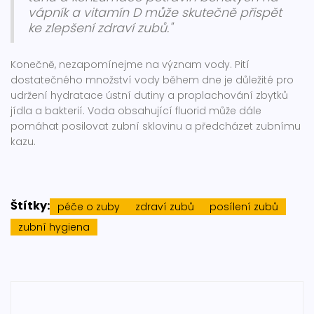
vápník a vitamín D může skutečně přispět
ke zlepšení zdraví zubů."
Konečně, nezapomínejme na význam vody. Pití
dostatečného množství vody během dne je důležité pro
udržení hydratace ústní dutiny a proplachování zbytků
jídla a bakterií. Voda obsahující fluorid může dále
pomáhat posilovat zubní sklovinu a předcházet zubnímu
kazu.
Štítky:
péče o zuby
zdraví zubů
posílení zubů
zubní hygiena