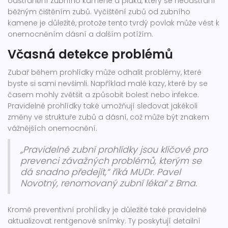
odstranění zubního kamene a plaku, který se neodstraní
běžným čištěním zubů. Vyčištění zubů od zubního
kamene je důležité, protože tento tvrdý povlak může vést k
onemocněním dásní a dalším potížím.
Včasná detekce problémů
Zubař během prohlídky může odhalit problémy, které
byste si sami nevšimli. Například malé kazy, které by se
časem mohly zvětšit a způsobit bolest nebo infekce.
Pravidelné prohlídky také umožňují sledovat jakékoli
změny ve struktuře zubů a dásní, což může být znakem
vážnějších onemocnění.
„Pravidelné zubní prohlídky jsou klíčové pro
prevenci závažných problémů, kterým se
dá snadno předejít,“ říká MUDr. Pavel
Novotný, renomovaný zubní lékař z Brna.
Kromě preventivní prohlídky je důležité také pravidelně
aktualizovat rentgenové snímky. Ty poskytují detailní