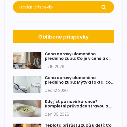
Oblíbené příspěvky
Cena opravy ulomeného
předního zubu: Co je v ceně a co
vás skutečně stojí?
lis 16 2025
Cena opravy ulomeného
předního zubu: Mýty a fakta, co
vás skutečně čeká
čec 12 2026
Kdy jíst po nové korunce?
Kompletní průvodce stravou a
péčí
čen 30 2026
Teplota při růstu zubů u dětí: Co