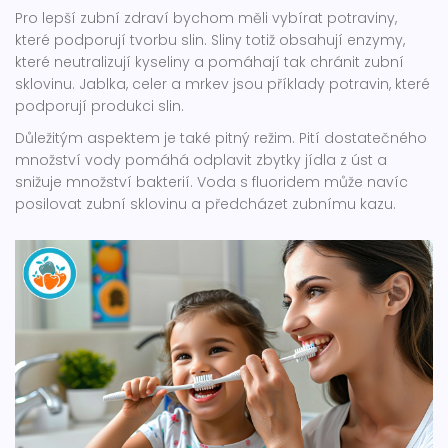
Pro lepší zubní zdraví bychom měli vybírat potraviny,
které podporují tvorbu slin. Sliny totiž obsahují enzymy,
které neutralizují kyseliny a pomáhají tak chránit zubní
sklovinu. Jablka, celer a mrkev jsou příklady potravin, které
podporují produkci slin.
Důležitým aspektem je také pitný režim. Pití dostatečného
množství vody pomáhá odplavit zbytky jídla z úst a
snižuje množství bakterií. Voda s fluoridem může navíc
posilovat zubní sklovinu a předcházet zubnímu kazu.