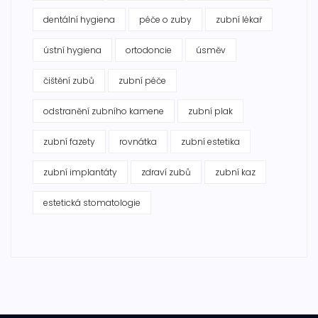
dentální hygiena
péče o zuby
zubní lékař
ústní hygiena
ortodoncie
úsměv
čištění zubů
zubní péče
odstranění zubního kamene
zubní plak
zubní fazety
rovnátka
zubní estetika
zubní implantáty
zdraví zubů
zubní kaz
estetická stomatologie