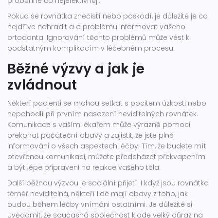
proběhne co nejefektivněji.
Pokud se rovnátka znečistí nebo poškodí, je důležité je co
nejdříve nahradit a o problému informovat vašeho
ortodonta. Ignorování těchto problémů může vést k
podstatným komplikacím v léčebném procesu.
Běžné výzvy a jak je
zvládnout
Někteří pacienti se mohou setkat s pocitem úzkosti nebo
nepohodlí při prvním nasazení neviditelných rovnátek.
Komunikace s vaším lékařem může výrazně pomoci
překonat počáteční obavy a zajistit, že jste plně
informováni o všech aspektech léčby. Tím, že budete mít
otevřenou komunikaci, můžete předcházet překvapením
a být lépe připraveni na reakce vašeho těla.
Další běžnou výzvou je sociální přijetí. I když jsou rovnátka
téměř neviditelná, někteří lidé mají obavy z toho, jak
budou během léčby vnímáni ostatními. Je důležité si
uvědomit, že současná společnost klade velký důraz na