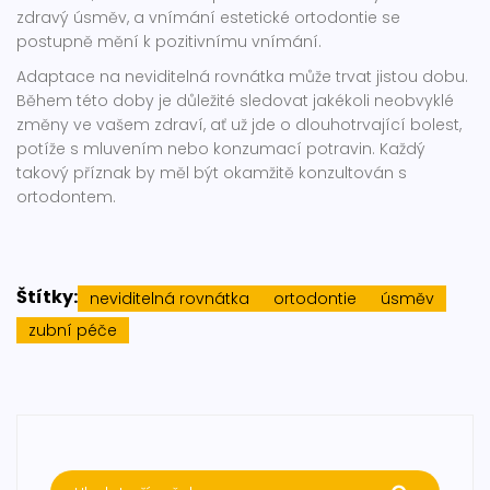
zdravý úsměv, a vnímání estetické ortodontie se
postupně mění k pozitivnímu vnímání.
Adaptace na neviditelná rovnátka může trvat jistou dobu.
Během této doby je důležité sledovat jakékoli neobvyklé
změny ve vašem zdraví, ať už jde o dlouhotrvající bolest,
potíže s mluvením nebo konzumací potravin. Každý
takový příznak by měl být okamžitě konzultován s
ortodontem.
Štítky:
neviditelná rovnátka
ortodontie
úsměv
zubní péče