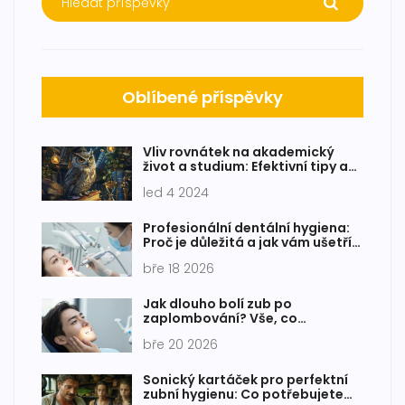
Oblíbené příspěvky
Vliv rovnátek na akademický
život a studium: Efektivní tipy a
rady
led 4 2024
Profesionální dentální hygiena:
Proč je důležitá a jak vám ušetří
peníze i bolest
bře 18 2026
Jak dlouho bolí zub po
zaplombování? Vše, co
potřebujete vědět
bře 20 2026
Sonický kartáček pro perfektní
zubní hygienu: Co potřebujete