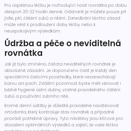
Pro úspěšnou léčbu je rozhodující nosit rovnátka po dobu
alespoň 20-22 hodin denně. Odstranit je můžete pouze při
jídle, pití, čištění zubů a nitění. Zanedbání těchto zásad
může vést k prodloužení doby léčby nebo k
neuspokojivým výsledkům.
Údržba a péče o neviditelná
rovnátka
Jak již bylo zmíněno, čistota neviditelných rovnátek je
absolutně zásadní. Je doporučeno čistit je každý den
speciálními čisticími prostředky, které nezanechávají
barvu ani pach. Zvláštní pozornost byste měli věnovat i
běžné hygieně ústní dutiny, včetně pravidelného čištění
zubů a používání zubního nitě.
Kromě denní údržby je důležité pravidelně navštěvovat
ortodonta, který kontroluje stav rovnátek a případně
provádí potřebné úpravy. Tyto návštěvy jsou klíčové pro
dosažení optimálních výsledků a zajistí, že vaše léčba