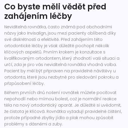
Co byste měli vědět před
zahájením léčby
Neviditelná rovnátka, často známá pod obchodními
názvy jako Invisalign, jsou mezi pacienty oblíbená díky
své diskrétnosti a efektivitě. Před zahájením této
ortodontické léčby je však důležité pochopit několik
klíčových aspektů. Prvním krokem je konzultace s
kvalifikovaným ortodontem, který zhodnotí vaši situaci a
určí, zda je pro vás neviditelná rovnátka vhodná volba.
Pacient by měl být připraven na pravidelné návštěvy u
ortodonta, které jsou nezbytné pro sledování pokroku a
přizpůsobení léčby.
Během prvních dnů nošení rovnátek můžete pociťovat
nepohodlí nebo mírnou bolest, což je normální reakce
těla na nový ortodontický aparát. Je důležité si uvědomit,
že čistota je klíčová. Rovnátka vyžadují pravidelné čištění,
protože případné zbytky jídla a plak mohou způsobit
problémy s dásněmi a zuby.