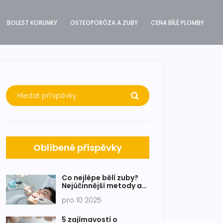
BOLEST KORUNKY
OSTEOPORÓZA A ZUBY
CENA BÍLÉ PLOMBY
Oblíbené příspěvky
Co nejlépe bělí zuby?
Nejúčinnější metody a
co se vyplatí dělat
pro 10 2025
doma
5 zajímavostí o