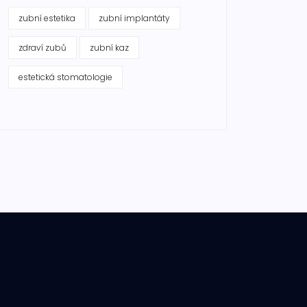
zubní estetika
zubní implantáty
zdraví zubů
zubní kaz
estetická stomatologie