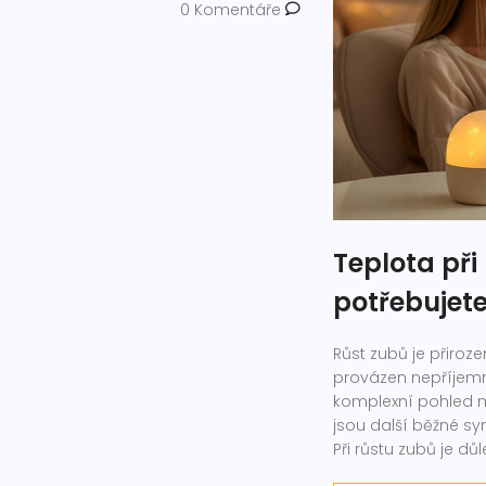
0 Komentáře
Teplota při
potřebujet
Růst zubů je přiroz
provázen nepříjemný
komplexní pohled na
jsou další běžné s
Při růstu zubů je dů
vyhledat lékařskou