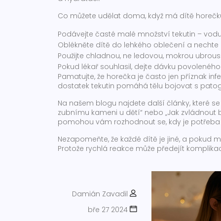
Co můžete udělat doma, když má dítě horečk
Podávejte časté malé množství tekutin – vodu, 
Oblékněte dítě do lehkého oblečení a nechte
Použijte chladnou, ne ledovou, mokrou ubrous
Pokud lékař souhlasil, dejte dávku povoleného 
Pamatujte, že horečka je často jen příznak i
dostatek tekutin pomáhá tělu bojovat s pato
Na našem blogu najdete další články, které se
zubnímu kameni u dětí“ nebo „Jak zvládnout 
pomohou vám rozhodnout se, kdy je potřeba 
Nezapomeňte, že každé dítě je jiné, a pokud m
Protože rychlá reakce může předejít komplik
Damián Zavadil
bře 27 2024