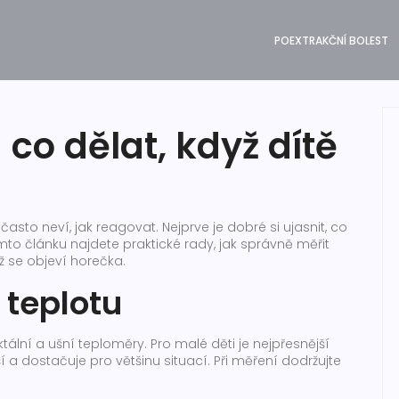
POEXTRAKČNÍ BOLEST
 co dělat, když dítě
asto neví, jak reagovat. Nejprve je dobré si ujasnit, co
omto článku najdete praktické rady, jak správně měřit
yž se objeví horečka.
 teplotu
tální a ušní teploměry. Pro malé děti je nejpřesnější
í a dostačuje pro většinu situací. Při měření dodržujte