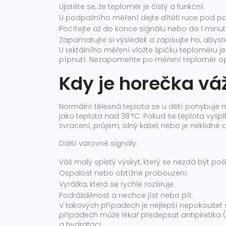
Ujistěte se, že teploměr je čistý a funkční.
U podpažního měření dejte dítěti ruce pod paži
Počítejte až do konce signálu nebo do 1 minu
Zapamatujte si výsledek a zapisujte ho, abyste 
U rektálního měření vložte špičku teploměru je
pípnutí. Nezapomeňte po měření teploměr opět
Kdy je horečka vá
Normální tělesná teplota se u dětí pohybuje m
jako teplota nad 38 °C. Pokud se teplota vyšp
zvracení, průjem, silný kašel, nebo je neklidné
Další varovné signály:
Váš malý spletý výskyt, který se nezdá být po
Ospalost nebo obtížné probouzení.
Vyrážka, která se rychle rozšiřuje.
Podrážděnost a nechce jíst nebo pít.
V takových případech je nejlepší nepokoušet
případech může lékař předepsat antipiretika (n
a hydrataci.