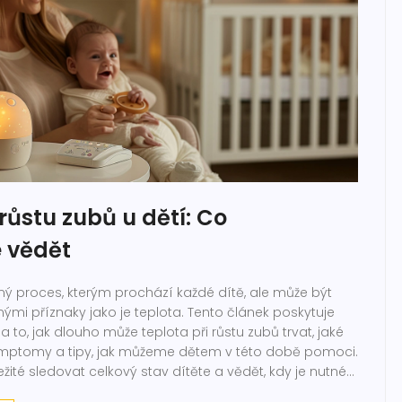
 růstu zubů u dětí: Co
e vědět
ený proces, kterým prochází každé dítě, ale může být
mi příznaky jako je teplota. Tento článek poskytuje
 to, jak dlouho může teplota při růstu zubů trvat, jaké
ymptomy a tipy, jak můžeme dětem v této době pomoci.
ležité sledovat celkový stav dítěte a vědět, kdy je nutné
 pomoc.