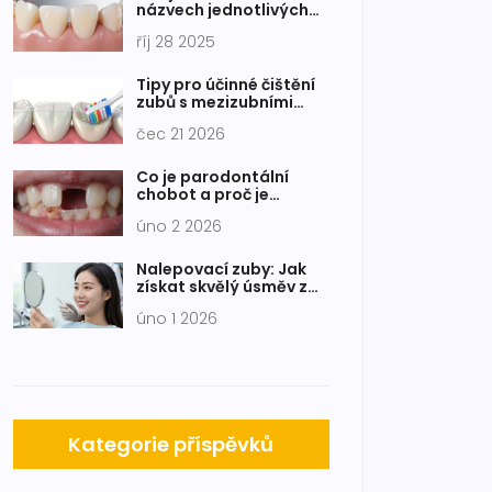
názvech jednotlivých
zubů, které jste možná
říj 28 2025
nevěděli
Tipy pro účinné čištění
zubů s mezizubními
kartáčky: Kompletní
čec 21 2026
průvodce
Co je parodontální
chobot a proč je
důležitý?
úno 2 2026
Nalepovací zuby: Jak
získat skvělý úsměv za
rozumnou cenu
úno 1 2026
Kategorie příspěvků