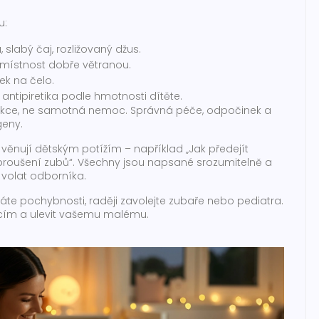
u:
slabý čaj, rozližovaný džus.
 místnost dobře větranou.
ek na čelo.
antipiretika podle hmotnosti dítěte.
nfekce, ne samotná nemoc. Správná péče, odpočinek a
geny.
 věnují dětským potížím – například „Jak předejít
broušení zubů“. Všechny jsou napsané srozumitelně a
volat odborníka.
áte pochybnosti, raději zavolejte zubaře nebo pediatra.
acím a ulevit vašemu malému.