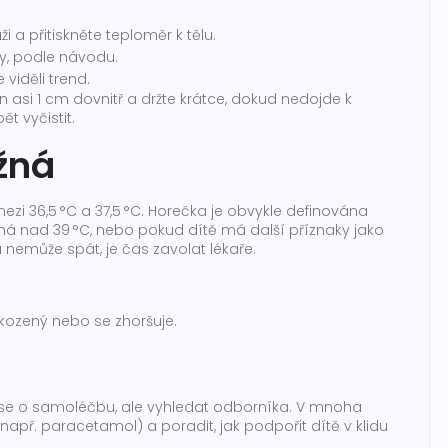
 a přitiskněte teploměr k tělu.
ty, podle návodu.
viděli trend.
n asi 1 cm dovnitř a držte krátce, dokud nedojde k
 vyčistit.
žná
ezi 36,5 °C a 37,5 °C. Horečka je obvykle definována
lhá nad 39 °C, nebo pokud dítě má další příznaky jako
 a nemůže spát, je čas zavolat lékaře.
škozený nebo se zhoršuje.
 se o samoléčbu, ale vyhledat odborníka. V mnoha
apř. paracetamol) a poradit, jak podpořit dítě v klidu