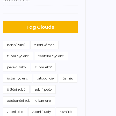
Zdraví a Krása
Tag Clouds
bělení zubů
zubní kámen
zubní hygiena
dentální hygiena
péče o zuby
zubní lékař
ústní hygiena
ortodoncie
úsměv
čištění zubů
zubní péče
odstranění zubního kamene
zubní plak
zubní fazety
rovnátka