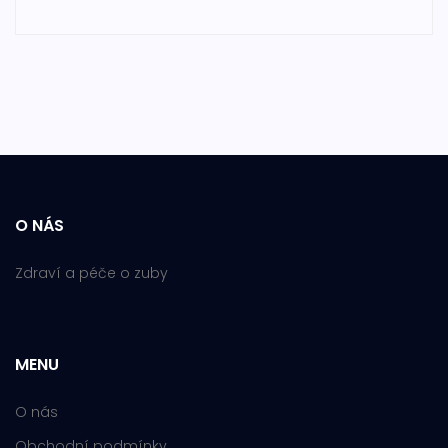
O NÁS
Zdraví a péče o zuby
MENU
O nás
Obchodní podmínky