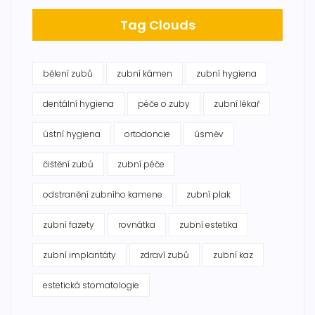
Tag Clouds
bělení zubů
zubní kámen
zubní hygiena
dentální hygiena
péče o zuby
zubní lékař
ústní hygiena
ortodoncie
úsměv
čištění zubů
zubní péče
odstranění zubního kamene
zubní plak
zubní fazety
rovnátka
zubní estetika
zubní implantáty
zdraví zubů
zubní kaz
estetická stomatologie