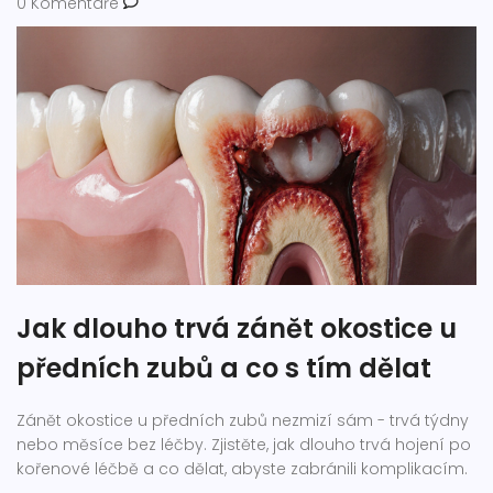
0 Komentáře
Jak dlouho trvá zánět okostice u
předních zubů a co s tím dělat
Zánět okostice u předních zubů nezmizí sám - trvá týdny
nebo měsíce bez léčby. Zjistěte, jak dlouho trvá hojení po
kořenové léčbě a co dělat, abyste zabránili komplikacím.