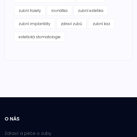
zubní fazety
rovnátka
zubní estetika
zubní implantáty
zdraví zubů
zubní kaz
estetická stomatologie
O NÁS
Zdraví a péče o zuby