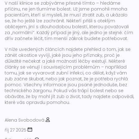
V naší klinice se zabýváme přesně tímto – hledáme
příčinu, ne jen tlumíme bolest. Už jsme pomohli mnoha
pacientům, kteří si mysleli, že musí ztratit zub, a ukázalo
se, že ho ještě lze zachránit. Někteří přišli s oteklým
obličejem, jiní s dlouhodobou bolestí, kterou považovali
za „normální“. Každý případ je jiný, ale jedno je stejné: čím
dřív začnete léčit, tím menší zákrok budete potřebovat.
V níže uvedených článcích najdete přehled o tom, jak se
zánět okostice vyvíjí, jaké jsou jeho příznaky, proč je
důležité nečekat a jaké možnosti léčby existují. Některé
články se věnují i souvisejícím problémům – například
tomu, jak se vyvarovat zubní infekci, co dělat, když vám
zub začne škubat, nebo jak poznat, že je potřeba rychlá
pomoc. Všechny informace jsou psané jednoduše, bez
technického žargonu. Pokud vás trápí bolest nebo se
obáváte, že by mohl jít zub o život, tady najdete odpovědi,
které vás opravdu pomohou.
Alena Svobodová
říj 27 2025