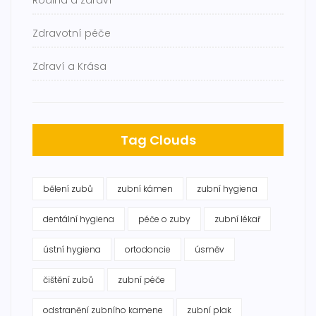
Rodina a zdraví
Zdravotní péče
Zdraví a Krása
Tag Clouds
bělení zubů
zubní kámen
zubní hygiena
dentální hygiena
péče o zuby
zubní lékař
ústní hygiena
ortodoncie
úsměv
čištění zubů
zubní péče
odstranění zubního kamene
zubní plak