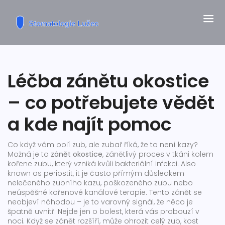
Léčba zánětu okostice
– co potřebujete vědět
a kde najít pomoc
Co když vám bolí zub, ale zubař říká, že to není kazy?
Možná je to
zánět okostice
,
zánětlivý proces v tkáni kolem
kořene zubu, který vzniká kvůli bakteriální infekci
. Also
known as
periostit
, it
je často přímým důsledkem
nelečeného zubního kazu, poškozeného zubu nebo
neúspěšné kořenové kanálové terapie
.
Tento zánět se
neobjeví náhodou – je to varovný signál, že něco je
špatně uvnitř. Nejde jen o bolest, která vás probouzí v
noci. Když se zánět rozšíří, může ohrozit celý zub, kost