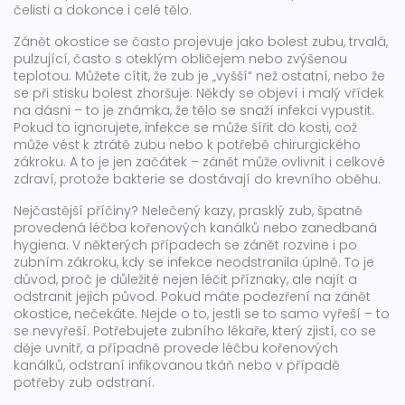
čelisti a dokonce i celé tělo.
Zánět okostice se často projevuje jako
bolest zubu
,
trvalá,
pulzující, často s oteklým obličejem nebo zvýšenou
teplotou
. Můžete cítit, že zub je „vyšší“ než ostatní, nebo že
se při stisku bolest zhoršuje. Někdy se objeví i malý vřídek
na dásni – to je známka, že tělo se snaží infekci vypustit.
Pokud to ignorujete, infekce se může šířit do kosti, což
může vést k ztrátě zubu nebo k potřebě chirurgického
zákroku. A to je jen začátek – zánět může ovlivnit i celkové
zdraví, protože bakterie se dostávají do krevního oběhu.
Nejčastější příčiny? Nelečený kazy, prasklý zub, špatně
provedená léčba kořenových kanálků nebo zanedbaná
hygiena. V některých případech se zánět rozvine i po
zubním zákroku, kdy se infekce neodstranila úplně. To je
důvod, proč je důležité nejen léčit příznaky, ale najít a
odstranit jejich původ. Pokud máte podezření na zánět
okostice, nečekáte. Nejde o to, jestli se to samo vyřeší – to
se nevyřeší. Potřebujete zubního lékaře, který zjistí, co se
děje uvnitř, a případně provede léčbu kořenových
kanálků, odstraní infikovanou tkáň nebo v případě
potřeby zub odstraní.