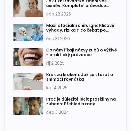
Jak fixní rovnátka změní váš
úsměv: Kompletní průvodce
procesem, cenami a výsledky
čen 22 2026
Maxilofaciální chirurgie: Klíčové
výhody, rizika a co čekat po
operaci
čec 31 2026
Co nám říkají názvy zubů o výživě
- praktický průvodce
říj 2 2025
Krok za krokem: Jak se starat o
snímací rovnátka
led 4 2026
Proč je důležité léčit praskliny na
zubech: Přehled a rady
čec 3 2024