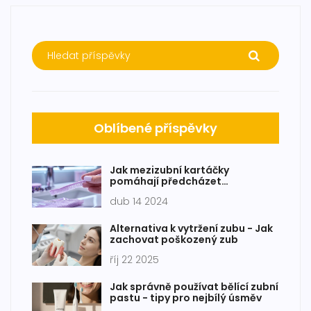
Oblíbené příspěvky
Jak mezizubní kartáčky
pomáhají předcházet
parodontóze: Průvodce pro
dub 14 2024
zdravější úsměv
Alternativa k vytržení zubu - Jak
zachovat poškozený zub
říj 22 2025
Jak správně používat bělící zubní
pastu - tipy pro nejbílý úsměv