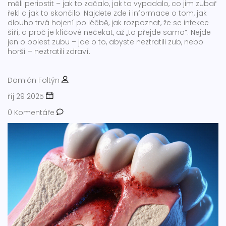
měli periostit – jak to začalo, jak to vypadalo, co jim zubař
řekl a jak to skončilo. Najdete zde i informace o tom, jak
dlouho trvá hojení po léčbě, jak rozpoznat, že se infekce
šíří, a proč je klíčové nečekat, až „to přejde samo“. Nejde
jen o bolest zubu – jde o to, abyste neztratili zub, nebo
horší – neztratili zdraví.
Damián Foltýn
říj 29 2025
0 Komentáře