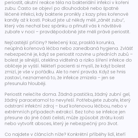
periostit
,
akutní reakce těla na bakteriální infekci v kořeni
zubu
. Často se objeví po dlouhodobé nebo špatně
léčené infekci, kdy bakterie pronikly z kazy přes kořenové
kanály až k kosti. Pokud jste už někdy měli „zánět zubu“,
který vás nechal bez spánku a přinutil vás k návštěvě
zubaře v noci – pravděpodobně jste měli právě periostit.
Nejčastější příčiny? Nelečený kaz, prasklá korunka,
neúplná kořenová léčba nebo zanedbaná hygiena. Zvlášť
nebezpečné je, když se periostit rozvine u předních zubů –
bolest je silnější, oteklina viditelná a riziko šíření infekce do
obličeje je vyšší. Někteří pacienti si myslí, že když bolest
zmizí, je vše v pořádku. Ale to není pravda. Když se hnis
zastaví, neznamená to, že infekce zmizela – jen se
přesunula hlouběji.
Periostit nelečíte doma. Žádná pastička, žádný zubní gel,
žádný paracetamol to nevyřeší. Potřebujete zubaře, který
odstraní infekční zdroj – buď kořenovou léčbou, nebo v
extrémních případech extrakcí. Bez toho se infekce jen
přesune do jiné části čelisti, může způsobit ztrátu kosti
nebo vytvořit absces, který je nebezpečný pro život.
Co najdete v článcích níže? Konkrétní příběhy lidí, kteří