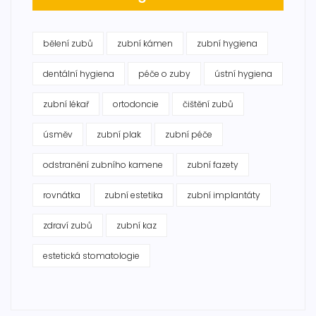
bělení zubů
zubní kámen
zubní hygiena
dentální hygiena
péče o zuby
ústní hygiena
zubní lékař
ortodoncie
čištění zubů
úsměv
zubní plak
zubní péče
odstranění zubního kamene
zubní fazety
rovnátka
zubní estetika
zubní implantáty
zdraví zubů
zubní kaz
estetická stomatologie