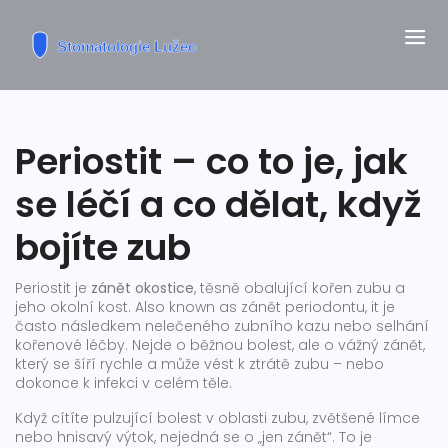
Periostit – co to je, jak
se léčí a co dělat, když
bojíte zub
Periostit je
zánět okostice
,
těsně obalující kořen zubu a
jeho okolní kost
. Also known as
zánět periodontu
, it je
často následkem nelečeného zubního kazu nebo selhání
kořenové léčby.
Nejde o běžnou bolest, ale o vážný zánět,
který se šíří rychle a může vést k ztrátě zubu – nebo
dokonce k infekci v celém těle.
Když cítíte pulzující bolest v oblasti zubu, zvětšené límce
nebo hnisavý výtok, nejedná se o „jen zánět“. To je