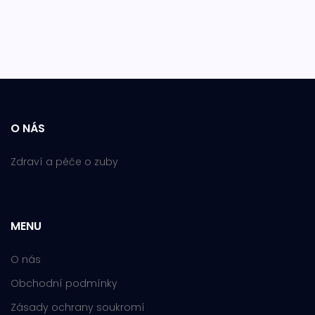
O NÁS
Zdraví a péče o zuby
MENU
O nás
Obchodní podmínky
Zásady ochrany soukromí