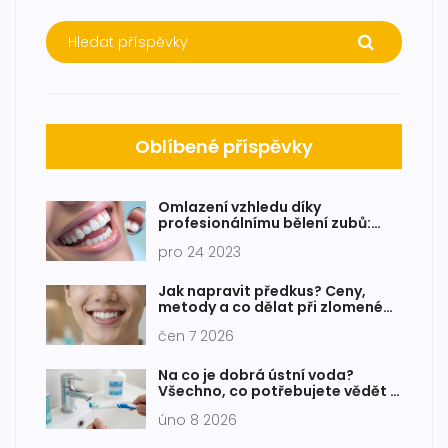
Oblíbené příspěvky
Omlazení vzhledu díky
profesionálnímu bělení zubů:
Metody a výhody
pro 24 2023
Jak napravit předkus? Ceny,
metody a co dělat při zlomeném
zubu
čen 7 2026
Na co je dobrá ústní voda?
Všechno, co potřebujete vědět o
ústní vodě a jejím vlivu na zdraví
úno 8 2026
zubů