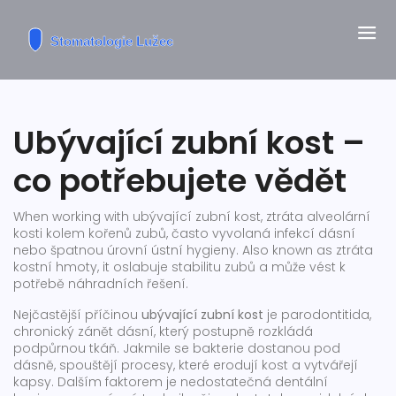
Ubývající zubní kost –
co potřebujete vědět
When working with
ubývající zubní kost
,
ztráta alveolární
kosti kolem kořenů zubů, často vyvolaná infekcí dásní
nebo špatnou úrovní ústní hygieny
. Also known as
ztráta
kostní hmoty
, it
oslabuje stabilitu zubů a může vést k
potřebě náhradních řešení
.
Nejčastější příčinou
ubývající zubní kost
je
parodontitida
,
chronický zánět dásní, který postupně rozkládá
podpůrnou tkáň
. Jakmile se bakterie dostanou pod
dásně, spouštějí procesy, které erodují kost a vytvářejí
kapsy. Dalším faktorem je nedostatečná
dentální