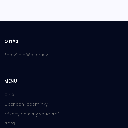
O NÁS
Zdraví a péče o zuby
MENU
O nás
Obchodní podmínky
Zásady ochrany soukromí
GDPR