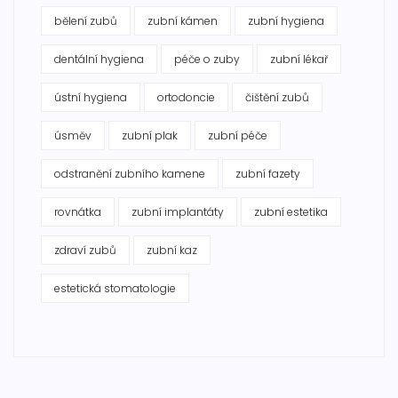
bělení zubů
zubní kámen
zubní hygiena
dentální hygiena
péče o zuby
zubní lékař
ústní hygiena
ortodoncie
čištění zubů
úsměv
zubní plak
zubní péče
odstranění zubního kamene
zubní fazety
rovnátka
zubní implantáty
zubní estetika
zdraví zubů
zubní kaz
estetická stomatologie