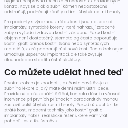
hygiena
,
nesprávná technika či nedostatek pravidelných
kontrol
. Když se plak a zubní kámen nedostatečně
odstraňují, podněcují záněty a tím i úbytek kostní hmoty.
Pro pacienty s výraznou ztrátou kosti jsou k dispozici
implantáty
,
syntetické kořeny, které nahrazují ztracené
zuby a vyžadují zdravou kostní základnu
. Pokud kostní
objem není dostatečný, stomatolog často doporučuje
kostní graft
,
přenos kostní tkáně nebo syntetických
materiálů, které podporují růst nové kosti
. Tento krok nejen
umožňuje úspěšnou implantaci, ale také zvyšuje
dlouhodobou stabilitu ústní struktury.
Co můžete udělat hned teď
Prvním krokem je zhodnotit, jak často navštěvujete
zubního lékaře a jaký máte denní režim ústní péče.
Pravidelné profesionální čištění, kontrola dásní a včasná
intervence při prvních příznacích parodontitidy mohou
zastavit další úbytek kostní hmoty. Pokud už dochází ke
ztrátě kosti, moderní techniky jako kostní graft a
implantáty nabízí realistické řešení, které vám vrátí
pohodlí i estetiku úsměvu.