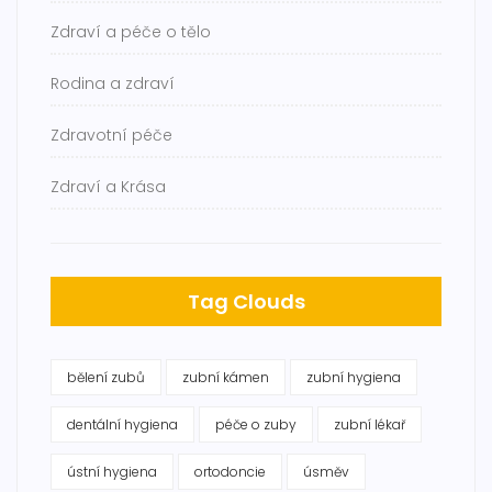
Zdraví a péče o tělo
Rodina a zdraví
Zdravotní péče
Zdraví a Krása
Tag Clouds
bělení zubů
zubní kámen
zubní hygiena
dentální hygiena
péče o zuby
zubní lékař
ústní hygiena
ortodoncie
úsměv