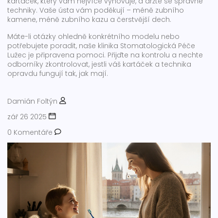
kartáček, který vám nejvíce vyhovuje, a držte se správné
techniky. Vaše ústa vám poděkují – méně zubního
kamene, méně zubního kazu a čerstvější dech.
Máte-li otázky ohledně konkrétního modelu nebo
potřebujete poradit, naše klinika Stomatologická Péče
Lužec je připravena pomoci. Přijďte na kontrolu a nechte
odborníky zkontrolovat, jestli váš kartáček a technika
opravdu fungují tak, jak mají.
Damián Foltýn
zář 26 2025
0 Komentáře