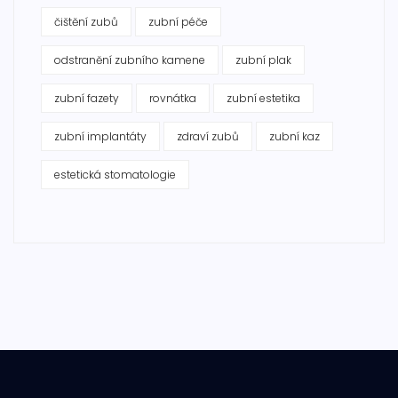
čištění zubů
zubní péče
odstranění zubního kamene
zubní plak
zubní fazety
rovnátka
zubní estetika
zubní implantáty
zdraví zubů
zubní kaz
estetická stomatologie