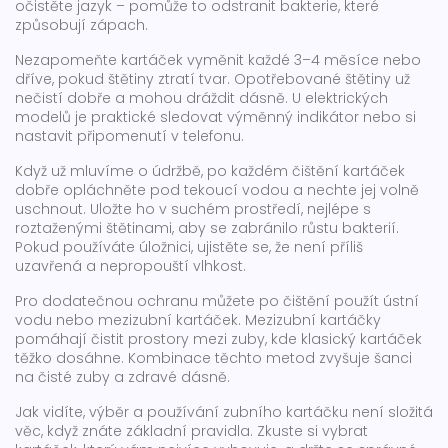
očistěte jazyk – pomůže to odstranit bakterie, které
způsobují zápach.
Nezapomeňte kartáček vyměnit každé 3–4 měsíce nebo
dříve, pokud štětiny ztratí tvar. Opotřebované štětiny už
nečistí dobře a mohou dráždit dásně. U elektrických
modelů je praktické sledovat výměnný indikátor nebo si
nastavit připomenutí v telefonu.
Když už mluvíme o údržbě, po každém čištění kartáček
dobře opláchněte pod tekoucí vodou a nechte jej volně
uschnout. Uložte ho v suchém prostředí, nejlépe s
roztaženými štětinami, aby se zabránilo růstu bakterií.
Pokud používáte úložnici, ujistěte se, že není příliš
uzavřená a nepropouští vlhkost.
Pro dodatečnou ochranu můžete po čištění použít ústní
vodu nebo mezizubní kartáček. Mezizubní kartáčky
pomáhají čistit prostory mezi zuby, kde klasický kartáček
těžko dosáhne. Kombinace těchto metod zvyšuje šanci
na čisté zuby a zdravé dásně.
Jak vidíte, výběr a používání zubního kartáčku není složitá
věc, když znáte základní pravidla. Zkuste si vybrat