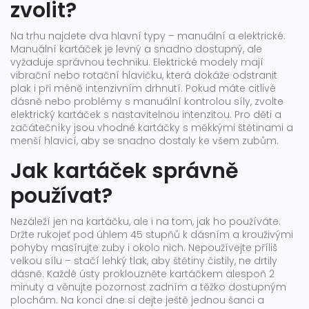
zvolit?
Na trhu najdete dva hlavní typy – manuální a elektrické.
Manuální kartáček je levný a snadno dostupný, ale
vyžaduje správnou techniku. Elektrické modely mají
vibrační nebo rotační hlavičku, která dokáže odstranit
plak i při méně intenzivním drhnutí. Pokud máte citlivé
dásně nebo problémy s manuální kontrolou síly, zvolte
elektrický kartáček s nastavitelnou intenzitou. Pro děti a
začátečníky jsou vhodné kartáčky s měkkými štětinami a
menší hlavicí, aby se snadno dostaly ke všem zubům.
Jak kartáček správně
používat?
Nezáleží jen na kartáčku, ale i na tom, jak ho používáte.
Držte rukojeť pod úhlem 45 stupňů k dásním a krouživými
pohyby masírujte zuby i okolo nich. Nepoužívejte příliš
velkou sílu – stačí lehký tlak, aby štětiny čistily, ne drtily
dásně. Každé ústy proklouzněte kartáčkem alespoň 2
minuty a věnujte pozornost zadním a těžko dostupným
plochám. Na konci dne si dejte ještě jednou šanci a