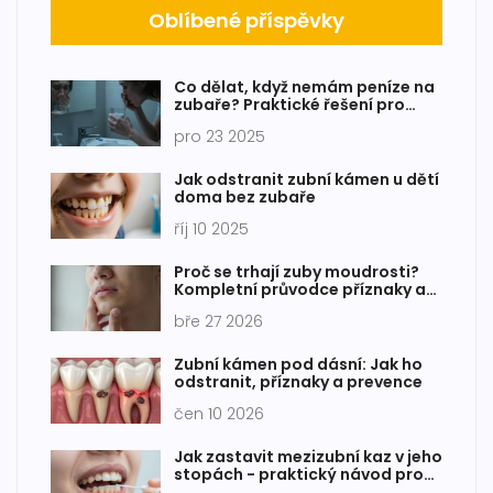
Oblíbené příspěvky
Co dělat, když nemám peníze na
zubaře? Praktické řešení pro
těžkou situaci
pro 23 2025
Jak odstranit zubní kámen u dětí
doma bez zubaře
říj 10 2025
Proč se trhají zuby moudrosti?
Kompletní průvodce příznaky a
důvody
bře 27 2026
Zubní kámen pod dásní: Jak ho
odstranit, příznaky a prevence
čen 10 2026
Jak zastavit mezizubní kaz v jeho
stopách - praktický návod pro
každodenní péči