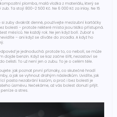
kompozitní plomba
,
malá vložka z materiálu, který se
ý zub
.
Ta stojí 800–2 500 Kč. Ne 6 000 Kč za inlay. Ne 15
te si zuby dvakrát denně, používejte mezizubní kartáčky
 bez bolesti – protože některé místa jsou těžko přístupná.
šest měsíců. Ne každý rok. Ne jen když bolí. Zubař s
evidíte – ani když se díváte do zrcadla. A když ho
ný.
?“ Odpověď je jednoduchá: protože to, co nebolí, se může
jim dojde benzin. Když se kaz začne šířit, nezastaví se
do čelisti. To už není jen o zubu. To je o celém těle.
ujete: jak poznat první příznaky, co skutečně hradí
lomby, a jak se vyhnout drahým následkům. Uvidíte, jak
í pasta nezabrání kazům, a proč i bez bolesti je
ašeho úsměvu. Nečekáme, až vás bolest donutí přijít.
, peníze a stres.