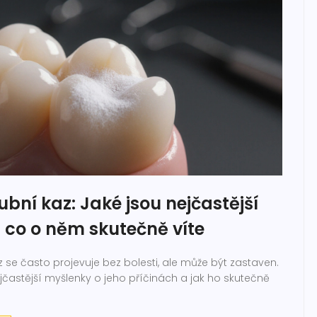
zubní kaz: Jaké jsou nejčastější
 co o něm skutečně víte
z se často projevuje bez bolesti, ale může být zastaven.
nejčastější myšlenky o jeho příčinách a jak ho skutečně