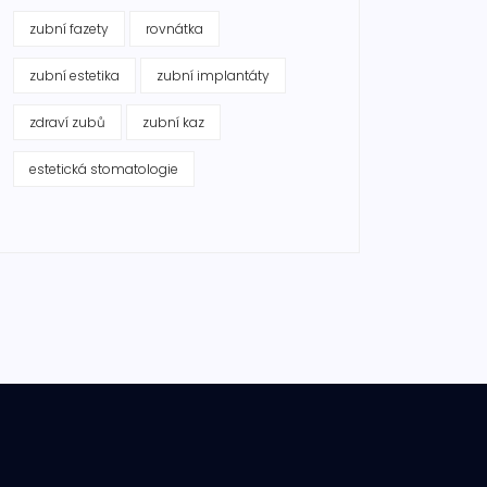
zubní fazety
rovnátka
zubní estetika
zubní implantáty
zdraví zubů
zubní kaz
estetická stomatologie