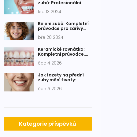
zubů: Profesionální
výsledky s Opalescence
led 13 2024
Bělení zubů: Kompletní
průvodce pro zářivý
úsměv
bře 20 2024
Keramické rovnátka:
Kompletní průvodce,
cena a péče
čec 4 2026
Jak fazety na přední
zuby mění životy:
Úsměv, sebevědomí a
čen 5 2026
kvalita života
Kategorie příspěvků