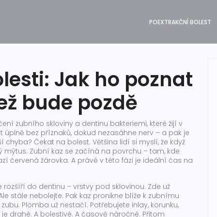
POEXTRAKČNÍ BOLEST
lesti: Jak ho poznat
než bude pozdě
ení zubního skloviny a dentinu bakteriemi, které žijí v
t úplně bez příznaků, dokud nezasáhne nerv – a pak je
í chyba? Čekat na bolest. Většina lidí si myslí, že když
ný mýtus. Zubní kaz se začíná na povrchu – tam, kde
í červená žárovka. A právě v této fázi je ideální čas na
 rozšíří do dentinu – vrstvy pod sklovinou. Zde už
Ale stále nebolejte. Pak kaz pronikne blíže k zubnímu
 zubu. Plomba už nestačí. Potřebujete inlay, korunku,
e drahé. A bolestivé. A časově náročné. Přitom