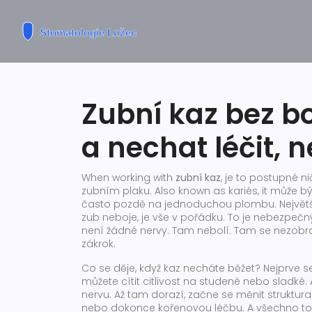
Zubní kaz bez bo
a nechat léčit, 
When working with
zubní kaz
,
je to postupné nič
zubním plaku
. Also known as
kariés
, it
může bý
často pozdě na jednoduchou plombu
.
Největš
zub neboje, je vše v pořádku. To je nebezpeč
není žádné nervy. Tam nebolí. Tam se nezobraz
zákrok.
Co se děje, když kaz necháte běžet? Nejprve se
můžete cítit citlivost na studené nebo sladké. 
nervu. Až tam dorazí, začne se měnit struktura
nebo dokonce kořenovou léčbu. A všechno to j