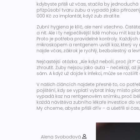
kdybyste přišli už včas, stačila by jednoduchá
přizpůsobí tvaru zubu a vypadá jako přirozen
000 Kč za implantát, když zub ztratíte.
Zubní hygiena je klíč, ale není všechno. Čistě
a nit. Ale i ty nejpečlivější lidé mohou mít kaz
Proto je potřeba pravidelné kontroly. Každých 
mikroskopem a rentgenem uvidí kaz, který vy n
najde včas, zákrok je rychlý, bezbolestný a lev
Nejčastější otázka: „Ale když nebolí, proč jít
zhroutit. Zuby nejsou jako auta – nečekají, až 
sám. A když už dojde k infekci, může se rozšířit 
V našich článcích najdete přesně to, co potřeb
pojištění, kdy se vyplatí vybrat inlay místo p
vypadá kaz na rentgenovém snímku, proč bělíc
každá návštěva zubního lékaře investice do v
My chceme, abyste přišli dřív – a ušetřili si čas
Alena Svobodová