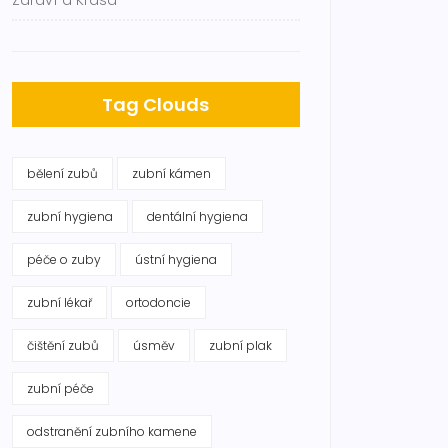
Zdraví a Krása
Tag Clouds
bělení zubů
zubní kámen
zubní hygiena
dentální hygiena
péče o zuby
ústní hygiena
zubní lékař
ortodoncie
čištění zubů
úsměv
zubní plak
zubní péče
odstranění zubního kamene