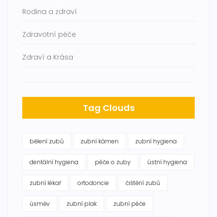
Rodina a zdraví
Zdravotní péče
Zdraví a Krása
Tag Clouds
bělení zubů
zubní kámen
zubní hygiena
dentální hygiena
péče o zuby
ústní hygiena
zubní lékař
ortodoncie
čištění zubů
úsměv
zubní plak
zubní péče