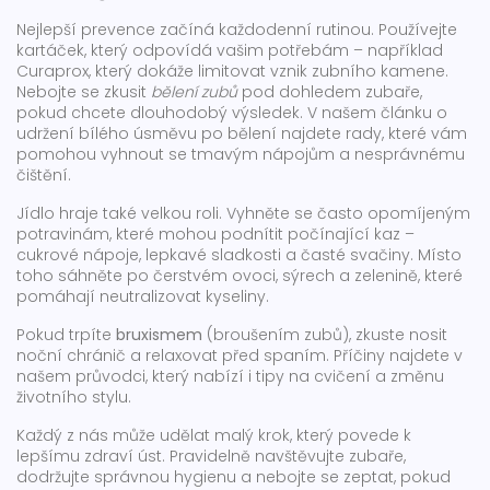
Nejlepší prevence začíná každodenní rutinou. Používejte
kartáček, který odpovídá vašim potřebám – například
Curaprox, který dokáže limitovat vznik zubního kamene.
Nebojte se zkusit
bělení zubů
pod dohledem zubaře,
pokud chcete dlouhodobý výsledek. V našem článku o
udržení bílého úsměvu po bělení najdete rady, které vám
pomohou vyhnout se tmavým nápojům a nesprávnému
čištění.
Jídlo hraje také velkou roli. Vyhněte se často opomíjeným
potravinám, které mohou podnítit počínající kaz –
cukrové nápoje, lepkavé sladkosti a časté svačiny. Místo
toho sáhněte po čerstvém ovoci, sýrech a zelenině, které
pomáhají neutralizovat kyseliny.
Pokud trpíte
bruxismem
(broušením zubů), zkuste nosit
noční chránič a relaxovat před spaním. Příčiny najdete v
našem průvodci, který nabízí i tipy na cvičení a změnu
životního stylu.
Každý z nás může udělat malý krok, který povede k
lepšímu zdraví úst. Pravidelně navštěvujte zubaře,
dodržujte správnou hygienu a nebojte se zeptat, pokud