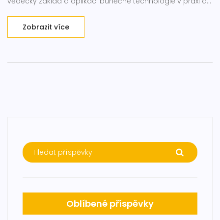
vědecký základ a aplikaci buněčné technologie v praxi a
vysvětluje potenciální přínosy této metody jak pro
pacienty, tak pro celý odvětví zubní medicíny.
Zobrazit více
Oblíbené příspěvky