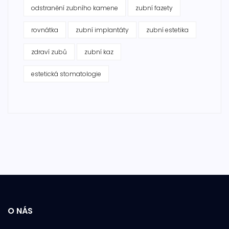
odstranění zubního kamene
zubní fazety
rovnátka
zubní implantáty
zubní estetika
zdraví zubů
zubní kaz
estetická stomatologie
O NÁS