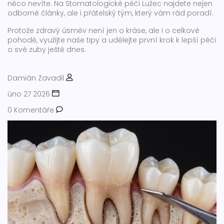
něco nevíte. Na Stomatologické péči Lužec najdete nejen
odborné články, ale i přátelský tým, který vám rád poradí.
Protože zdravý úsměv není jen o kráse, ale i o celkové
pohodě, využijte naše tipy a udělejte první krok k lepší péči
o své zuby ještě dnes.
Damián Zavadil
úno 27 2026
0 Komentáře