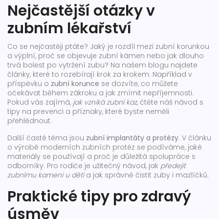
Nejčastější otázky v
zubním lékařství
Co se nejčastěji ptáte? Jaký je rozdíl mezi zubní korunkou
a výplní, proč se objevuje zubní kámen nebo jak dlouho
trvá bolest po vytržení zubu? Na našem blogu najdete
články, které to rozebírají krok za krokem. Například v
příspěvku o
zubní korunce
se dozvíte, co můžete
očekávat během zákroku a jak zmírnit nepříjemnosti.
Pokud vás zajímá,
jak vzniká zubní kaz
, čtěte náš návod s
tipy na prevenci a příznaky, které byste neměli
přehlédnout.
Další časté téma jsou
zubní implantáty a protézy
. V článku
o výrobě moderních zubních protéz se podíváme, jaké
materiály se používají a proč je důležitá spolupráce s
odborníky. Pro rodiče je užitečný návod, jak
předejít
zubnímu kameni u dětí
a jak správně čistit zuby i mazlíčků.
Praktické tipy pro zdravý
úsměv