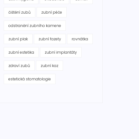
čištění zubů
zubní péče
odstranění zubního kamene
zubní plak
zubní fazety
rovnátka
zubní estetika
zubní implantáty
zdraví zubů
zubní kaz
estetická stomatologie