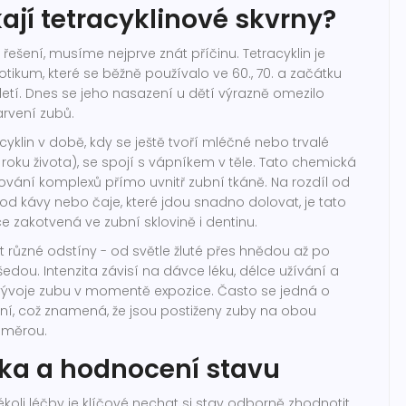
kají tetracyklinové skvrny?
ešení, musíme nejprve znát příčinu. Tetracyklin je
otikum, které se běžně používalo ve 60., 70. a začátku
oletí. Dnes se jeho nasazení u dětí výrazně omezilo
barvení zubů.
cyklin v době, kdy se ještě tvoří mléčné nebo trvalé
 roku života), se spojí s vápníkem v těle. Tato chemická
ování komplexů přímo uvnitř zubní tkáně. Na rozdíl od
d kávy nebo čaje, které jdou snadno dolovat, je tato
e zakotvená ve
zubní sklovině
i
dentinu
.
 různé odstíny - od světle žluté přes hnědou až po
ou. Intenzita závisí na dávce léku, délce užívání a
vývoje zubu v momentě expozice. Často se jedná o
ní, což znamená, že jsou postiženy zuby na obou
é měrou.
ka a hodnocení stavu
koli léčby je klíčové nechat si stav odborně zhodnotit.