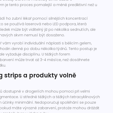
vrn je tento proces pomalejší a méně prediktivní než u
dí ho zubní lékař pomocí silnějších koncentrací
sto se používá laserová nebo LED podpora, která
sledek může být viditelný již po několika sednutích, ale
mavých skvrn nemusí být dosaženo.
ř vám vyrobí individuální náplasti s bělicím gelem,
k hodin denně po dobu několika týdnů. Tento postup je
ale vyžaduje disciplínu. U těžkých forem
abarvení může trvat až 3-4 měsíce, než dosáhnete
dku.
g strips a produkty volně
bů dostupné v drogeriích mohou pomoci při velmi
gmentace. U středně těžkých a těžkých tetracyklinových
ich účinky minimální. Nedoporučuji spoléhání se pouze
, pokud máte výrazné zabarvení, protože mohou dráždit