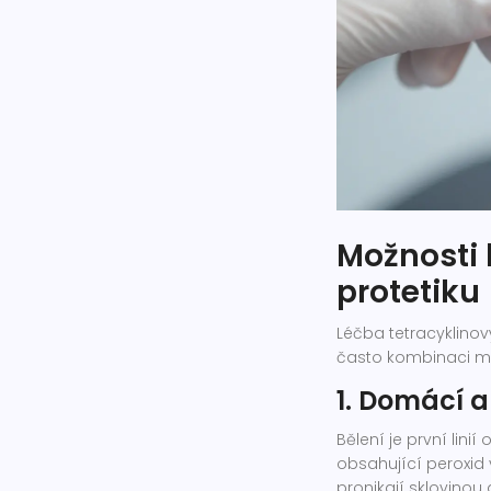
Možnosti 
protetiku
Léčba tetracyklinový
často kombinaci met
1. Domácí a
Bělení je první lini
obsahující peroxid 
pronikají sklovinou 