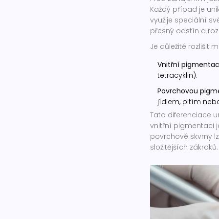
Každý případ je uni
využije speciální sv
přesný odstín a ro
Je důležité rozlišit m
Vnitřní pigmentac
tetracyklin).
Povrchovou pigme
jídlem, pitím nebo
Tato diferenciace ur
vnitřní pigmentaci
povrchové skvrny l
složitějších zákroků.