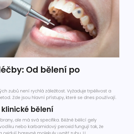
léčby: Od bělení po
ch zubů není rychlá záležitost. Vyžaduje trpělivost a
od. Zde jsou hlavní přístupy, které se dnes používají.
 klinické bělení
í obrany, ale má svá specifika. Běžné bělicí gely
vodíku nebo karbamidový peroxid fungují tak, že
a oxidují barevné molekuly uvnitř zubu. U