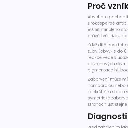
Proč vzni
Abychom pochopili ř
širokospektré antibi
80. let minulého st
právě kvůli riziku z
Když dítě bere tetra
zuby (obvykle do 8.
reakce vede k usaz
povrchových skvrn o
pigmentace hluboc
Zabarvení může mít
namodralou nebo šed
konkrétním stádiu 
symetrické zabarve
stranách úst stejn
Diagnosti
Před zahájením jaké