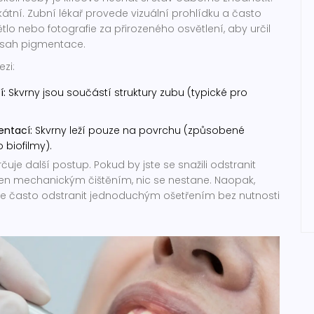
kátní. Zubní lékař provede vizuální prohlídku a často
ětlo nebo fotografie za přirozeného osvětlení, aby určil
zsah pigmentace.
ezi:
í:
Skvrny jsou součástí struktury zubu (typické pro
ntací:
Skvrny leží pouze na povrchu (způsobené
 biofilmy).
čuje další postup. Pokud by jste se snažili odstranit
 jen mechanickým čištěním, nic se nestane. Naopak,
ze často odstranit jednoduchým ošetřením bez nutnosti