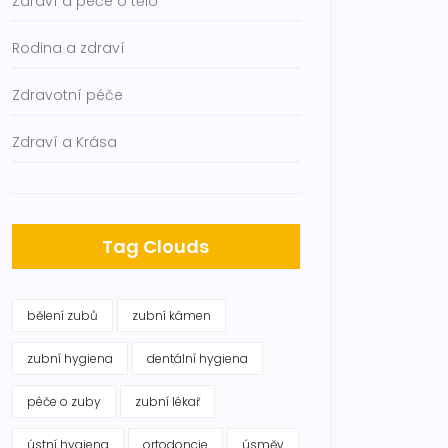
Zdraví a péče o tělo
Rodina a zdraví
Zdravotní péče
Zdraví a Krása
Tag Clouds
bělení zubů
zubní kámen
zubní hygiena
dentální hygiena
péče o zuby
zubní lékař
ústní hygiena
ortodoncie
úsměv