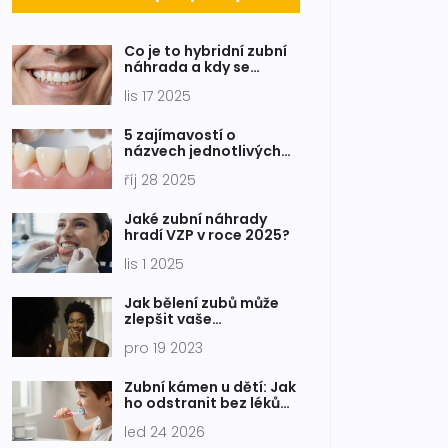
Co je to hybridní zubní
náhrada a kdy se
používá?
lis 17 2025
5 zajímavostí o
názvech jednotlivých
zubů, které jste možná
říj 28 2025
nevěděli
Jaké zubní náhrady
hradí VZP v roce 2025?
lis 1 2025
Jak bělení zubů může
zlepšit vaše
sebevědomí
pro 19 2023
Zubní kámen u dětí: Jak
ho odstranit bez léků
přirozenými způsoby
led 24 2026