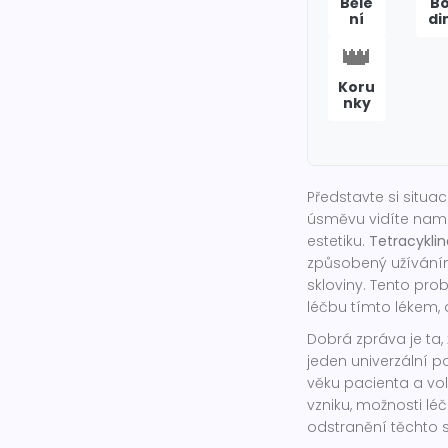
Běle
B
ní
di
👑
Koru
nky
Představte si situa
úsměvu vidíte namo
estetiku.
Tetracykli
způsobený užíváním
skloviny
. Tento prob
léčbu tímto lékem, 
Dobrá zpráva je ta,
jeden univerzální p
věku pacienta a vo
vzniku, možnosti l
odstranění těchto s