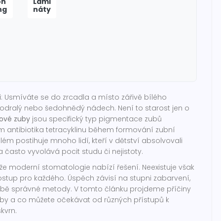
on
Lami
ng
náty
ci: Usmíváte se do zrcadla a místo zářivě bílého
dralý nebo šedohnědý nádech. Není to starost jen o
nové zuby
jsou
specifický typ pigmentace zubů
 antibiotika tetracyklinu během formování zubní
lém postihuje mnoho lidí, kteří v dětství absolvovali
a často vyvolává pocit studu či nejistoty.
 že moderní stomatologie nabízí řešení. Neexistuje však
ostup pro každého. Úspěch závisí na stupni zabarvení,
lbě správné metody. V tomto článku projdeme příčiny
éčby a co můžete očekávat od různých přístupů k
kvrn.