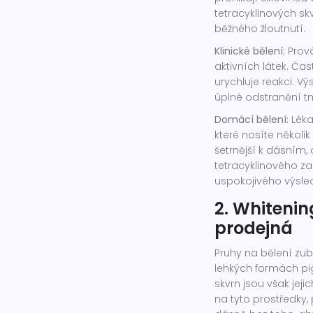
tetracyklinových sk
běžného žloutnutí.
Klinické bělení:
Prová
aktivních látek. Ča
urychluje reakci. Vý
úplné odstranění t
Domácí bělení:
Léka
které nosíte několi
šetrnější k dásním, 
tetracyklinového z
uspokojivého výsle
2. Whitenin
prodejná
Pruhy na bělení zu
lehkých formách pi
skvrn jsou však jej
na tyto prostředky