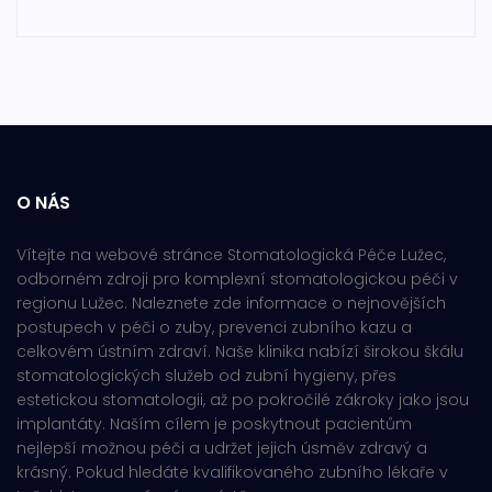
O NÁS
Vítejte na webové stránce Stomatologická Péče Lužec,
odborném zdroji pro komplexní stomatologickou péči v
regionu Lužec. Naleznete zde informace o nejnovějších
postupech v péči o zuby, prevenci zubního kazu a
celkovém ústním zdraví. Naše klinika nabízí širokou škálu
stomatologických služeb od zubní hygieny, přes
estetickou stomatologii, až po pokročilé zákroky jako jsou
implantáty. Naším cílem je poskytnout pacientům
nejlepší možnou péči a udržet jejich úsměv zdravý a
krásný. Pokud hledáte kvalifikovaného zubního lékaře v