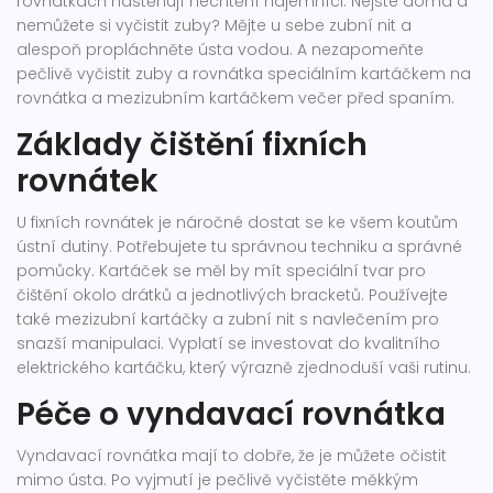
rovnátkách nastěhují nechtění nájemníci. Nejste doma a
nemůžete si vyčistit zuby? Mějte u sebe zubní nit a
alespoň propláchněte ústa vodou. A nezapomeňte
pečlivě vyčistit zuby a rovnátka speciálním kartáčkem na
rovnátka a mezizubním kartáčkem večer před spaním.
Základy čištění fixních
rovnátek
U fixních rovnátek je náročné dostat se ke všem koutům
ústní dutiny. Potřebujete tu správnou techniku a správné
pomůcky. Kartáček se měl by mít speciální tvar pro
čištění okolo drátků a jednotlivých bracketů. Používejte
také mezizubní kartáčky a zubní nit s navlečením pro
snazší manipulaci. Vyplatí se investovat do kvalitního
elektrického kartáčku, který výrazně zjednoduší vaši rutinu.
Péče o vyndavací rovnátka
Vyndavací rovnátka mají to dobře, že je můžete očistit
mimo ústa. Po vyjmutí je pečlivě vyčistěte měkkým