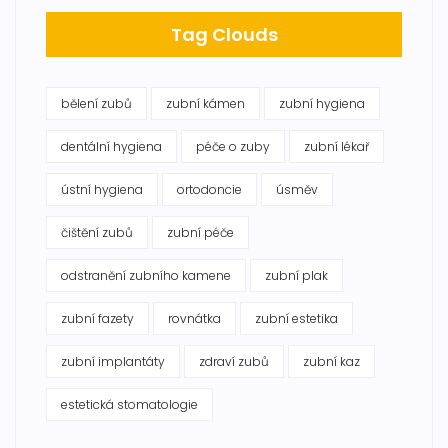
Tag Clouds
bělení zubů
zubní kámen
zubní hygiena
dentální hygiena
péče o zuby
zubní lékař
ústní hygiena
ortodoncie
úsměv
čištění zubů
zubní péče
odstranění zubního kamene
zubní plak
zubní fazety
rovnátka
zubní estetika
zubní implantáty
zdraví zubů
zubní kaz
estetická stomatologie