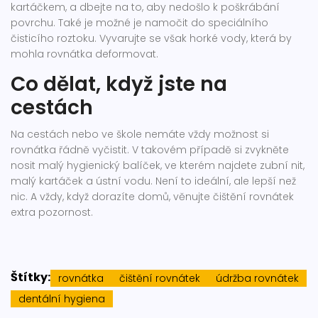
kartáčkem, a dbejte na to, aby nedošlo k poškrábání
povrchu. Také je možné je namočit do speciálního
čisticího roztoku. Vyvarujte se však horké vody, která by
mohla rovnátka deformovat.
Co dělat, když jste na
cestách
Na cestách nebo ve škole nemáte vždy možnost si
rovnátka řádně vyčistit. V takovém případě si zvykněte
nosit malý hygienický balíček, ve kterém najdete zubní nit,
malý kartáček a ústní vodu. Není to ideální, ale lepší než
nic. A vždy, když dorazíte domů, věnujte čištění rovnátek
extra pozornost.
Štítky:
rovnátka
čištění rovnátek
údržba rovnátek
dentální hygiena