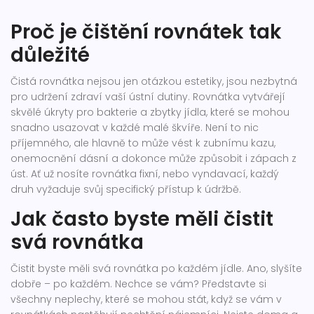
Proč je čištění rovnátek tak
důležité
Čistá rovnátka nejsou jen otázkou estetiky, jsou nezbytná
pro udržení zdraví vaší ústní dutiny. Rovnátka vytvářejí
skvělé úkryty pro bakterie a zbytky jídla, které se mohou
snadno usazovat v každé malé škvíře. Není to nic
příjemného, ale hlavně to může vést k zubnímu kazu,
onemocnění dásní a dokonce může způsobit i zápach z
úst. Ať už nosíte rovnátka fixní, nebo vyndavací, každý
druh vyžaduje svůj specifický přístup k údržbě.
Jak často byste měli čistit
svá rovnátka
Čistit byste měli svá rovnátka po každém jídle. Ano, slyšíte
dobře – po každém. Nechce se vám? Představte si
všechny neplechy, které se mohou stát, když se vám v