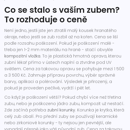
Co se stalo s vaším zubem?
To rozhoduje o ceně
Není jedno, jestli jste jen ztratili malý kousek hranatého
okraje, nebo jestli se zub rozbil až na kořen. Cena se liší
podle rozsahu poškození. Pokud je poškození malé -
třeba jen 1-2 mm materiálu na hraně - stačí obvykle
kompozitní vložka
. To je plastická hmotná oprava, kterou
zubní lékař přímo v ústech naplní a ztvrdne pod UV
světlem. Cena za takovou opravu se pohybuje mezi 1 500
a 3 500 Kč. Zahrnuje přípravu povrchu, výběr správné
barvy, aplikaci a polérování. Výsledek je přirozený, a
pokud je proveden pečlivě, vydrží i pět let.
Co když je poškození větší? Pokud chybí více než třetina
zubu, nebo je poškozeno jádro zubu, kompozit už nestačí.
Zde začíná potřeba
zubní korunky
. Korunka je krytka, která
celý zub obalí. Pro přední zuby se používají keramické
nebo zirkoniové korunky - ty nejsou jen pevnější, ale
vypadají přesně jako váš původní zub. Cena za takovou