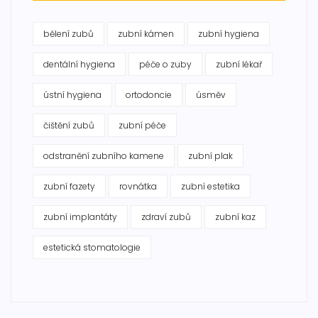
bělení zubů
zubní kámen
zubní hygiena
dentální hygiena
péče o zuby
zubní lékař
ústní hygiena
ortodoncie
úsměv
čištění zubů
zubní péče
odstranění zubního kamene
zubní plak
zubní fazety
rovnátka
zubní estetika
zubní implantáty
zdraví zubů
zubní kaz
estetická stomatologie