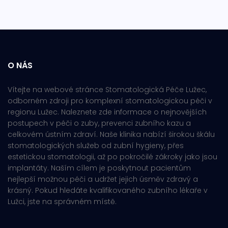
O NÁS
Vítejte na webové stránce Stomatologická Péče Lužec,
odborném zdroji pro komplexní stomatologickou péči v
regionu Lužec. Naleznete zde informace o nejnovějších
postupech v péči o zuby, prevenci zubního kazu a
celkovém ústním zdraví. Naše klinika nabízí širokou škálu
stomatologických služeb od zubní hygieny, přes
estetickou stomatologii, až po pokročilé zákroky jako jsou
implantáty. Naším cílem je poskytnout pacientům
nejlepší možnou péči a udržet jejich úsměv zdravý a
krásný. Pokud hledáte kvalifikovaného zubního lékaře v
Lužci, jste na správném místě.