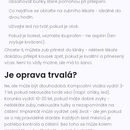
obsahovat buňky, které pomohou při přilepení.
Co nejdříve se obraťte na zubního lékaře - ideálně do
dvou hodin.
Užívejte led na tvář, pokud je otok.
Pokud je bolest, vezměte ibuprofen - ne aspirin (ten
zvyšuje krvácení).
Chcete-li, můžete zub přinést do kliniky - některé lékaře
dokážou přilepit kousek zpět, pokud je kvalitní a přinesený
včas. Není to vždy možné, ale má to šanci.
Je oprava trvalá?
Ne, ale může být dlouhodobá. Kompozitní vložka vydrží 3-
7 let, pokud nekousáte tvrdé věci (např. oříšky, led).
Korunka vydrží 10-20 let, pokud máte dobré zvyky -
neštěkáte zuby, nekousáte tužky a nezapomínáte na
čištění. Implantát může vydržet celý život - ale jen pokud
se o něj pravidelně staráte. Každých šest měsíců je
potřeba kontrola a čištění. Bez toho se může kolem