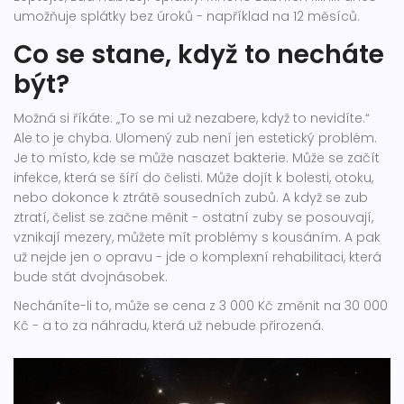
umožňuje splátky bez úroků - například na 12 měsíců.
Co se stane, když to necháte
být?
Možná si říkáte: „To se mi už nezabere, když to nevidíte.“
Ale to je chyba. Ulomený zub není jen estetický problém.
Je to místo, kde se může nasazet bakterie. Může se začít
infekce, která se šíří do čelisti. Může dojít k bolesti, otoku,
nebo dokonce k ztrátě sousedních zubů. A když se zub
ztratí, čelist se začne měnit - ostatní zuby se posouvají,
vznikají mezery, můžete mít problémy s kousáním. A pak
už nejde jen o opravu - jde o komplexní rehabilitaci, která
bude stát dvojnásobek.
Necháníte-li to, může se cena z 3 000 Kč změnit na 30 000
Kč - a to za náhradu, která už nebude přirozená.