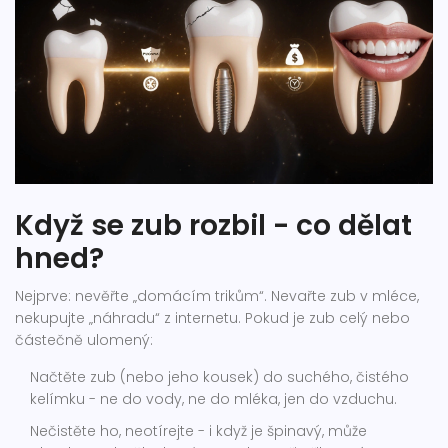
Když se zub rozbil - co dělat
hned?
Nejprve: nevěřte „domácím trikům“. Nevařte zub v mléce,
nekupujte „náhradu“ z internetu. Pokud je zub celý nebo
částečně ulomený:
Načtěte zub (nebo jeho kousek) do suchého, čistého
kelímku - ne do vody, ne do mléka, jen do vzduchu.
Nečistěte ho, neotírejte - i když je špinavý, může