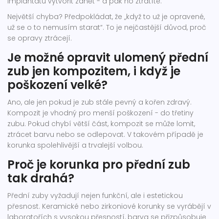
implantátu vytvořit zánět - a pak ho ztratíte.
Největší chyba? Předpokládat, že „když to už je opravené,
už se o to nemusím starat“. To je nejčastější důvod, proč
se opravy ztrácejí.
Je možné opravit ulomený přední
zub jen kompozitem, i když je
poškození velké?
Ano, ale jen pokud je zub stále pevný a kořen zdravý.
Kompozit je vhodný pro menší poškození - do třetiny
zubu. Pokud chybí větší část, kompozit se může lomit,
ztrácet barvu nebo se odlepovat. V takovém případě je
korunka spolehlivější a trvalejší volbou.
Proč je korunka pro přední zub
tak drahá?
Přední zuby vyžadují nejen funkční, ale i estetickou
přesnost. Keramické nebo zirkoniové korunky se vyrábějí v
laboratořích s vysokou přesností, barva se přizpůsobuje