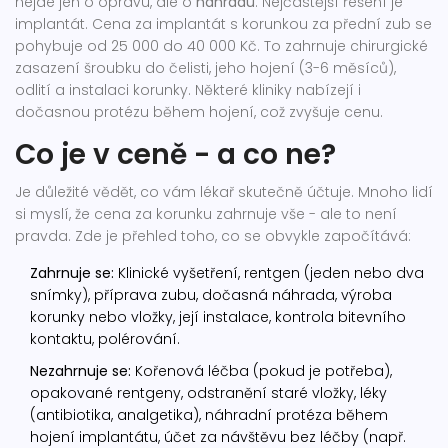
nejde jen o opravu, ale o
náhradu
. Nejčastější řešení je
implantát. Cena za implantát s korunkou za přední zub se
pohybuje od 25 000 do 40 000 Kč. To zahrnuje chirurgické
zasazení šroubku do čelisti, jeho hojení (3-6 měsíců),
odlití a instalaci korunky. Některé kliniky nabízejí i
dočasnou protézu během hojení, což zvyšuje cenu.
Co je v ceně - a co ne?
Je důležité vědět, co vám lékař skutečně účtuje. Mnoho lidí
si myslí, že cena za korunku zahrnuje vše - ale to není
pravda. Zde je přehled toho, co se obvykle započítává:
Zahrnuje se:
Klinické vyšetření, rentgen (jeden nebo dva
snímky), příprava zubu, dočasná náhrada, výroba
korunky nebo vložky, její instalace, kontrola bitevního
kontaktu, polérování.
Nezahrnuje se:
Kořenová léčba (pokud je potřeba),
opakované rentgeny, odstranění staré vložky, léky
(antibiotika, analgetika), náhradní protéza během
hojení implantátu, účet za návštěvu bez léčby (např.