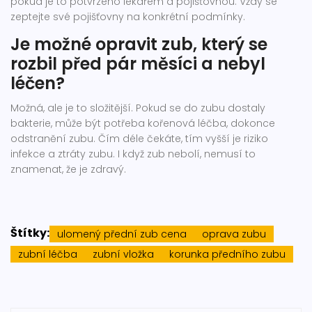
pokud je to potvrzeno lékařem a pojišťovnou. Vždy se
zeptejte své pojišťovny na konkrétní podmínky.
Je možné opravit zub, který se
rozbil před pár měsíci a nebyl
léčen?
Možná, ale je to složitější. Pokud se do zubu dostaly
bakterie, může být potřeba kořenová léčba, dokonce
odstranění zubu. Čím déle čekáte, tím vyšší je riziko
infekce a ztráty zubu. I když zub nebolí, nemusí to
znamenat, že je zdravý.
Štítky:
ulomený přední zub cena
oprava zubu
zubní léčba
zubní vložka
korunka předního zubu