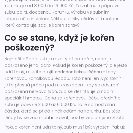
korunku je od 8 000 do 15 000 Kč. To zahrnuje přípravu
zubu, odlití, dočasnou korunku, výrobu ve zubním
laboratoři a instalaci. Některé kliniky přidávají i rentgen,
který kontroluje, zda je kořen zdravý.
Co se stane, když je kořen
poškozený?
Nejhorší případ: zub je rozbity až na kořen, nebo je
poškozeno jeho jádro. Pokud je kořen poškozený, ale ještě
udržitelný, musíte projít
endodontickou léčbou
- tedy
kořenovou kanálkovou léčbou. Toto není jen „vyčištění“ -
je to přesná práce pod mikroskopem, kdy se odstraní
poškozená nervová tkáň, zub se dezinfikuje a naplní
speciální hmotou. Cena za kořenovou léčbu předního
zubu je obvykle 3 500 až 6 000 Kč. To je samostatná
částka, která se přidá k nákladům na korunku. Bez této
léčby by se zub mohl infikovat, což by vedlo k jeho ztrátě.
Pokud kořen není udržitelný, zub musí být vytažen. Pak už