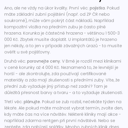
Ano, ale ne vždy na úkor kvality. První věc:
pojistka
. Pokud
máte základní zubní pojištění (např. od ZP ČR nebo
soukromé), může vám pokrýt část nákladů. Například
kompozitní vložka na předním zubu je často plně
hrazena. Korunka je částečně hrazena - většinou 1 500-3
000 Kč. Zbytek musíte doplatit. U implantátů je hrazeno
jen někdy, a to jen v případě závažných úrazů - to musíte
ověřit u své pojišťovny.
Druhá věc:
porovnejte ceny
. V Brně je rozdíl mezi klinikami
v ceně korunky až 4 000 Kč. Neznamená to, že levnější je
horší - ale zkontrolujte, zda používají certifikované
materiály a zda mají zkušenosti s předními zuby. Víte, že
přední zub vyžaduje jiný přístup než zadní? Tam je
důležitá přesnost barvy a tvaru - a to vyžaduje zkušenosti.
Třetí věc:
plánujte
. Pokud se zub rozbil, nečekáte týden na
lékaře. Ale pokud máte možnost vybrat termín, zvolte den,
kdy máte čas na více návštěv. Některé kliniky mají akce -
například zdarma rentgen při první návštěvě. Nebo se
zeptejte, zda nabízejí splátky. Mnoho zubních klinik dnes