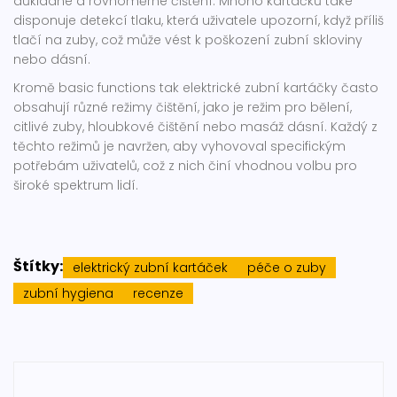
důkladné a rovnoměrné čištění. Mnoho kartáčků také
disponuje detekcí tlaku, která uživatele upozorní, když příliš
tlačí na zuby, což může vést k poškození zubní skloviny
nebo dásní.
Kromě basic functions tak elektrické zubní kartáčky často
obsahují různé režimy čištění, jako je režim pro bělení,
citlivé zuby, hloubkové čištění nebo masáž dásní. Každý z
těchto režimů je navržen, aby vyhovoval specifickým
potřebám uživatelů, což z nich činí vhodnou volbu pro
široké spektrum lidí.
Štítky:
elektrický zubní kartáček
péče o zuby
zubní hygiena
recenze