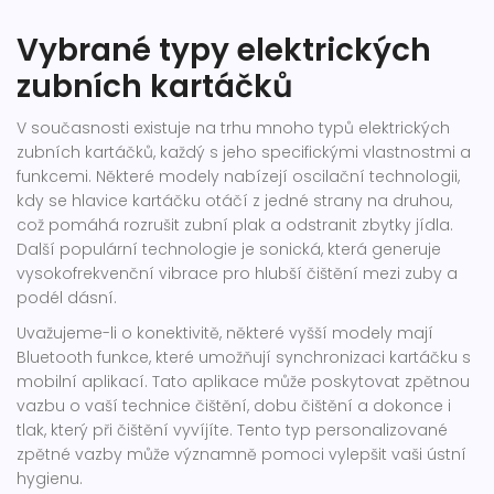
Vybrané typy elektrických
zubních kartáčků
V současnosti existuje na trhu mnoho typů elektrických
zubních kartáčků, každý s jeho specifickými vlastnostmi a
funkcemi. Některé modely nabízejí oscilační technologii,
kdy se hlavice kartáčku otáčí z jedné strany na druhou,
což pomáhá rozrušit zubní plak a odstranit zbytky jídla.
Další populární technologie je sonická, která generuje
vysokofrekvenční vibrace pro hlubší čištění mezi zuby a
podél dásní.
Uvažujeme-li o konektivitě, některé vyšší modely mají
Bluetooth funkce, které umožňují synchronizaci kartáčku s
mobilní aplikací. Tato aplikace může poskytovat zpětnou
vazbu o vaší technice čištění, dobu čištění a dokonce i
tlak, který při čištění vyvíjíte. Tento typ personalizované
zpětné vazby může významně pomoci vylepšit vaši ústní
hygienu.