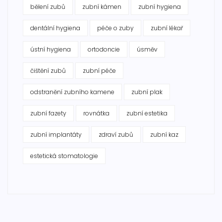
bělení zubů
zubní kámen
zubní hygiena
dentální hygiena
péče o zuby
zubní lékař
ústní hygiena
ortodoncie
úsměv
čištění zubů
zubní péče
odstranění zubního kamene
zubní plak
zubní fazety
rovnátka
zubní estetika
zubní implantáty
zdraví zubů
zubní kaz
estetická stomatologie