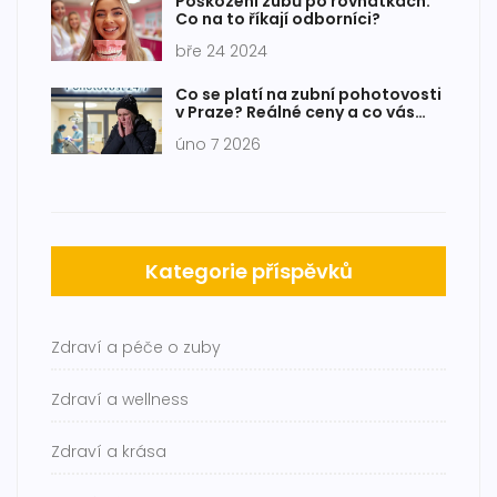
Poškození zubů po rovnátkách:
Co na to říkají odborníci?
bře 24 2024
Co se platí na zubní pohotovosti
v Praze? Reálné ceny a co vás
čeká v nouzi
úno 7 2026
Kategorie příspěvků
Zdraví a péče o zuby
Zdraví a wellness
Zdraví a krása