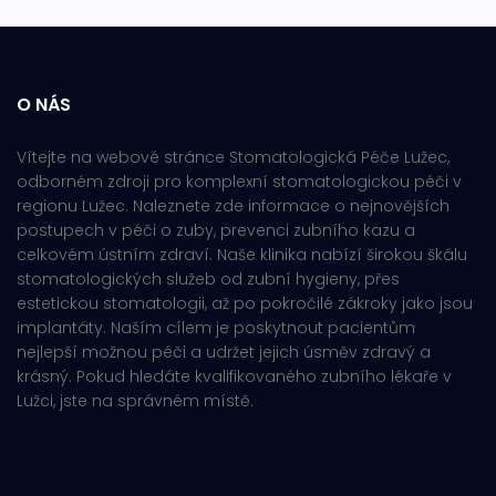
O NÁS
Vítejte na webové stránce Stomatologická Péče Lužec,
odborném zdroji pro komplexní stomatologickou péči v
regionu Lužec. Naleznete zde informace o nejnovějších
postupech v péči o zuby, prevenci zubního kazu a
celkovém ústním zdraví. Naše klinika nabízí širokou škálu
stomatologických služeb od zubní hygieny, přes
estetickou stomatologii, až po pokročilé zákroky jako jsou
implantáty. Naším cílem je poskytnout pacientům
nejlepší možnou péči a udržet jejich úsměv zdravý a
krásný. Pokud hledáte kvalifikovaného zubního lékaře v
Lužci, jste na správném místě.