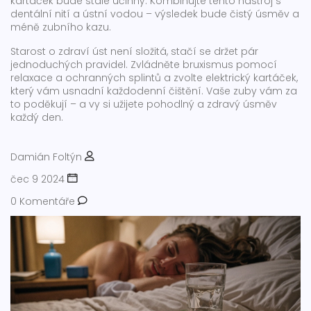
kartáček bude stále účinný. Kombinujte tento nástroj s
dentální nití a ústní vodou – výsledek bude čistý úsměv a
méně zubního kazu.
Starost o zdraví úst není složitá, stačí se držet pár
jednoduchých pravidel. Zvládněte bruxismus pomocí
relaxace a ochranných splintů a zvolte elektrický kartáček,
který vám usnadní každodenní čištění. Vaše zuby vám za
to poděkují – a vy si užijete pohodlný a zdravý úsměv
každý den.
Damián Foltýn
čec 9 2024
0 Komentáře