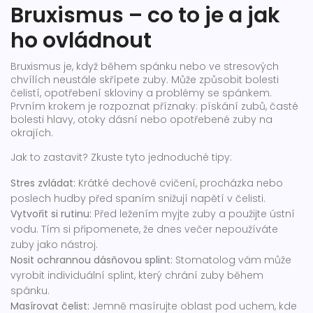
Bruxismus – co to je a jak
ho ovládnout
Bruxismus je, když během spánku nebo ve stresových
chvílích neustále skřípete zuby. Může způsobit bolesti
čelistí, opotřebení skloviny a problémy se spánkem.
Prvním krokem je rozpoznat příznaky: pískání zubů, časté
bolesti hlavy, otoky dásní nebo opotřebené zuby na
okrajích.
Jak to zastavit? Zkuste tyto jednoduché tipy:
Stres zvládat:
Krátké dechové cvičení, procházka nebo
poslech hudby před spaním snižují napětí v čelisti.
Vytvořit si rutinu:
Před ležením myjte zuby a použijte ústní
vodu. Tím si připomenete, že dnes večer nepoužíváte
zuby jako nástroj.
Nosit ochrannou dásňovou splint:
Stomatolog vám může
vyrobit individuální splint, který chrání zuby během
spánku.
Masírovat čelist:
Jemně masírujte oblast pod uchem, kde