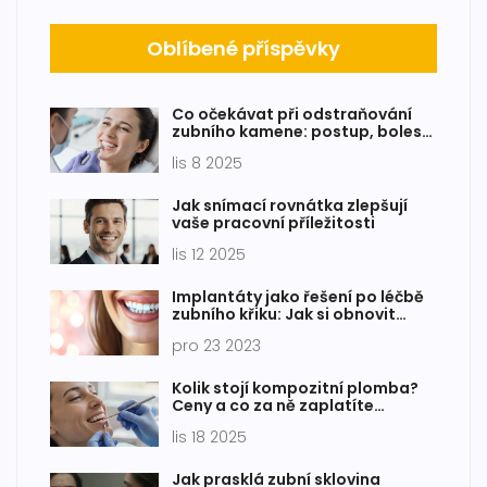
Oblíbené příspěvky
Co očekávat při odstraňování
zubního kamene: postup, bolest
a po ošetření
lis 8 2025
Jak snímací rovnátka zlepšují
vaše pracovní příležitosti
lis 12 2025
Implantáty jako řešení po léčbě
zubního křiku: Jak si obnovit
úsměv i zdraví
pro 23 2023
Kolik stojí kompozitní plomba?
Ceny a co za ně zaplatíte
skutečně
lis 18 2025
Jak prasklá zubní sklovina