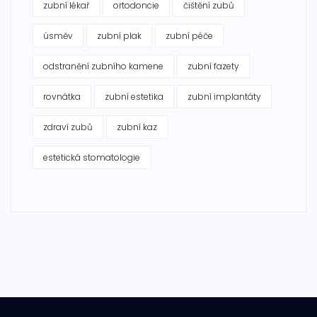
zubní lékař
ortodoncie
čištění zubů
úsměv
zubní plak
zubní péče
odstranění zubního kamene
zubní fazety
rovnátka
zubní estetika
zubní implantáty
zdraví zubů
zubní kaz
estetická stomatologie