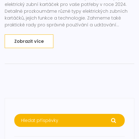
elektrický zubní kartáček pro vaše potřeby v roce 2024.
Detailně prozkoumáme různé typy elektrických zubních
kartáčků, jejich funkce a technologie. Zahrneme také
praktické rady pro správné používání a udržování
zubních kartáčků, aby vaše ústní hygiena byla co
nejefektivnější.
Zobrazit více