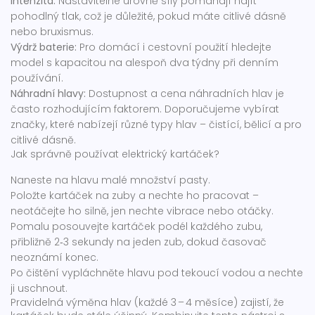
Intenzita:
Nastavitelné úrovně síly pomáhají najít
pohodlný tlak, což je důležité, pokud máte citlivé dásně
nebo bruxismus.
Výdrž baterie:
Pro domácí i cestovní použití hledejte
model s kapacitou na alespoň dva týdny při denním
používání.
Náhradní hlavy:
Dostupnost a cena náhradních hlav je
často rozhodujícím faktorem. Doporučujeme vybírat
značky, které nabízejí různé typy hlav – čistící, bělicí a pro
citlivé dásně.
Jak správně používat elektrický kartáček?
Naneste na hlavu malé množství pasty.
Položte kartáček na zuby a nechte ho pracovat –
neotáčejte ho silně, jen nechte vibrace nebo otáčky.
Pomalu posouvejte kartáček podél každého zubu,
přibližně 2‑3 sekundy na jeden zub, dokud časovač
neoznámí konec.
Po čištění vypláchněte hlavu pod tekoucí vodou a nechte
ji uschnout.
Pravidelná výměna hlav (každé 3 – 4 měsíce) zajistí, že