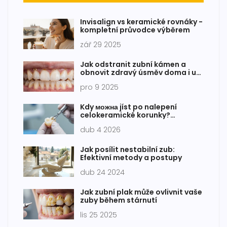
Invisalign vs keramické rovnáky -
kompletní průvodce výběrem
zář 29 2025
Jak odstranit zubní kámen a
obnovit zdravý úsměv doma i u
zubaře
pro 9 2025
Kdy можна jíst po nalepení
celokeramické korunky?
Praktický průvodce
dub 4 2026
Jak posílit nestabilní zub:
Efektivní metody a postupy
dub 24 2024
Jak zubní plak může ovlivnit vaše
zuby během stárnutí
lis 25 2025