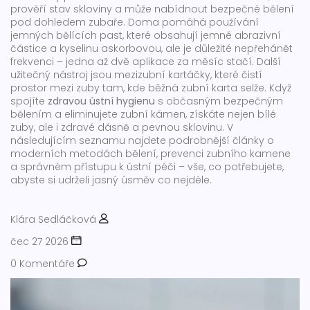
prověří stav skloviny a může nabídnout bezpečné bělení
pod dohledem zubaře. Doma pomáhá používání
jemných bělících past, které obsahují jemné abrazivní
částice a kyselinu askorbovou, ale je důležité nepřehánět
frekvenci – jedna až dvě aplikace za měsíc stačí. Další
užitečný nástroj jsou mezizubní kartáčky, které čistí
prostor mezi zuby tam, kde běžná zubní karta selže. Když
spojíte
zdravou ústní hygienu
s občasným bezpečným
bělením a eliminujete zubní kámen, získáte nejen bílé
zuby, ale i zdravé dásně a pevnou sklovinu. V
následujícím seznamu najdete podrobnější články o
moderních metodách bělení, prevenci zubního kamene
a správném přístupu k ústní péči – vše, co potřebujete,
abyste si udrželi jasný úsměv co nejdéle.
Klára Sedláčková
čec 27 2026
0 Komentáře