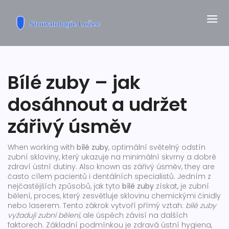
Bílé zuby – jak
dosáhnout a udržet
zářivý úsměv
When working with
bílé zuby
,
optimální světelný odstín
zubní skloviny, který ukazuje na minimální skvrny a dobré
zdraví ústní dutiny
. Also known as
zářivý úsměv
, they are
často cílem pacientů i dentálních specialistů.
Jedním z
nejčastějších způsobů, jak tyto
bílé zuby
získat, je
zubní
bělení
,
proces, který zesvětluje sklovinu chemickými činidly
nebo laserem
. Tento zákrok vytvoří přímý vztah:
bílé zuby
vyžadují zubní bělení
, ale úspěch závisí na dalších
faktorech. Základní podmínkou je
zdravá ústní hygiena
,