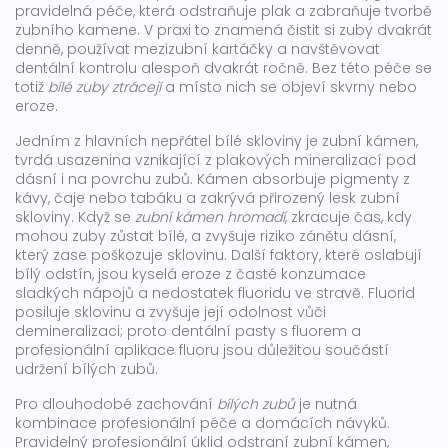
pravidelná péče, která odstraňuje plak a zabraňuje tvorbě
zubního kamene
. V praxi to znamená čistit si zuby dvakrát
denně, používat mezizubní kartáčky a navštěvovat
dentální kontrolu alespoň dvakrát ročně. Bez této péče se
totiž
bílé zuby ztrácejí
a místo nich se objeví skvrny nebo
eroze.
Jedním z hlavních nepřátel bílé skloviny je
zubní kámen
,
tvrdá usazenina vznikající z plakových mineralizací pod
dásní i na povrchu zubů
. Kámen absorbuje pigmenty z
kávy, čaje nebo tabáku a zakrývá přirozený lesk zubní
skloviny. Když se
zubní kámen hromadí
, zkracuje čas, kdy
mohou zuby zůstat bílé, a zvyšuje riziko zánětu dásní,
který zase poškozuje sklovinu. Další faktory, které oslabují
bílý odstín, jsou kyselá eroze z časté konzumace
sladkých nápojů a nedostatek fluoridu ve stravě. Fluorid
posiluje sklovinu a zvyšuje její odolnost vůči
demineralizaci; proto dentální pasty s fluorem a
profesionální aplikace fluoru jsou důležitou součástí
udržení bílých zubů.
Pro dlouhodobé zachování
bílých zubů
je nutná
kombinace profesionální péče a domácích návyků.
Pravidelný profesionální úklid odstraní zubní kámen,