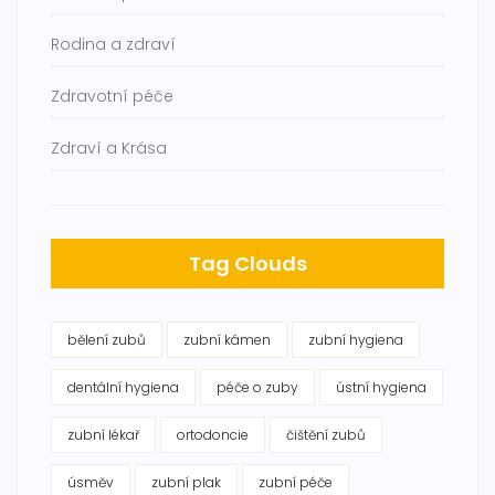
Rodina a zdraví
Zdravotní péče
Zdraví a Krása
Tag Clouds
bělení zubů
zubní kámen
zubní hygiena
dentální hygiena
péče o zuby
ústní hygiena
zubní lékař
ortodoncie
čištění zubů
úsměv
zubní plak
zubní péče