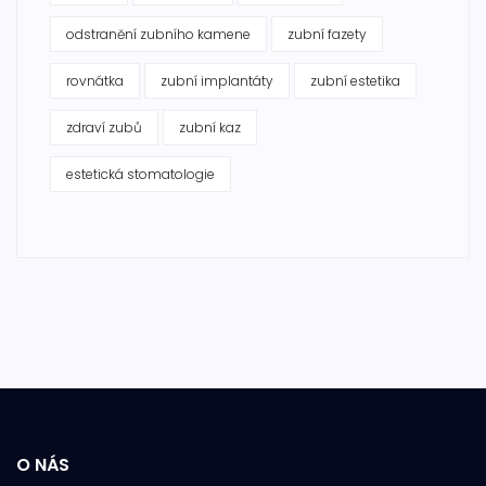
odstranění zubního kamene
zubní fazety
rovnátka
zubní implantáty
zubní estetika
zdraví zubů
zubní kaz
estetická stomatologie
O NÁS