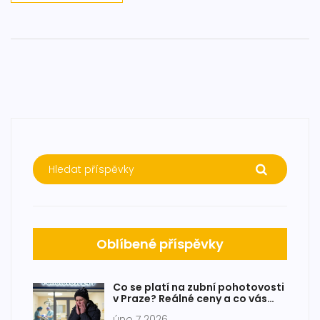
Oblíbené příspěvky
Co se platí na zubní pohotovosti
v Praze? Reálné ceny a co vás
čeká v nouzi
úno 7 2026