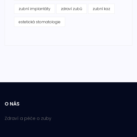
zubní implantáty
zdraví zubů
zubní kaz
estetická stomatologie
O NÁS
Zdraví a péče o zuby