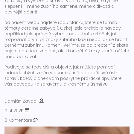
kartáčky a vyvážená strava tvoří trojku, uvidíte rychlé
zlepšení – méně zubního kamene, méně citlivosti a
pevnější dásně.
Na našem webu najdete řadu článků, které se těmito
tématy detailně zabývají. Čekají zde praktické návody,
například jak správně vybrat mezizubní kartáček, jak
rozpoznat první příznaky zubního kazu nebo jak se bránit
černému zubnímu kameni. Věříme, že po přečtení získáte
nejen teoretické znalosti, ale i konkrétní kroky, které můžete
hned aplikovat.
Podívejte se tedy dál a objevte, jak můžete pomocí
jednoduchých změn v denní rutině podpořit své ústní
zdraví. Každý článek vám poskytne praktické tipy, které
vás dovedou ke zdravému a krásnému úsměvu.
Damián Zavadil
říj 4 2025
0 Komentáře