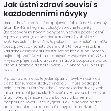
Jak ústní zdraví souvisí s
každodenními návyky
Ústní zdraví je spíše síť propojených faktorů než izolovaný
úkon. Dentální hygiena
vyžaduje
správné techniky
(kartáčování kruhovým pohybem, nitování podél dásní)
a pravidelnost (alespoň dvakrát denně). Zubní kaz
ovlivňuje
ústní zdraví tím, že pokud zůstane neléčen, může
postupovat až k zánětu dásní a ztrátě kosti. Mezizubní
kartáčky
umožňují
čistit místa, kde se kaz a zubní kámen
nejčastěji tvoří. Celý tento ekosystém
zahrnuje
také výživu
– vysoký příjem cukru a kyselin z nápojů podporuje tvorbu
plaketu, zatímco dostatek vápníku a vitamínu D posiluje
sklovinu.
V praxi to znamená, že jeden špatný návyk – například
častá konzumace sladkých nápojů – může podkopat
celou strukturu ústního zdraví. Naopak jednoduchý krok
jako nahrazení jedné sladké svačiny zdravou alternativou
(např. ořechy) může snížit riziko kazu a kamene a
podpořit celkovou ústní hygienu. Pokud se vám podaří
udržet denní rutinu, kde dentální hygiena, mezizubní