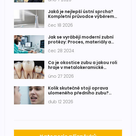
Jaká je nejlepší ústní sprcha?
Kompletní průvodce výběrem
pro zdravé dásně
čec 18 2026
Jak se vyrábějí moderní zubní
protézy: Proces, materiály a
odborníci
čec 28 2024
Co je okostice zubu a jakou roli
hraje v metalokeramické
korunkě?
úno 27 2026
Kolik skutečně stojí oprava
ulomeného předního zubu?
Přehled cen a metod
dub 12 2026