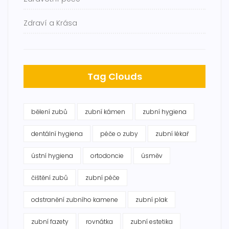
Zdraví a Krása
Tag Clouds
bělení zubů
zubní kámen
zubní hygiena
dentální hygiena
péče o zuby
zubní lékař
ústní hygiena
ortodoncie
úsměv
čištění zubů
zubní péče
odstranění zubního kamene
zubní plak
zubní fazety
rovnátka
zubní estetika