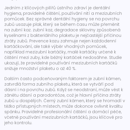
Jedním z klíčových pilířů ústního zdraví je
dentální
hygiena
,
pravidelné čištění, používání nití a mezizubních
pomůcek
. Bez správné dentální hygieny se na povrchu
zubů usazuje plak, který se během času může přeměnit
na zubní kaz.
zubní kaz
,
degradace skloviny způsobená
kyselinami z bakteriálního plaketu
je nejčastější příčinou
ztráty zubů. Prevence kazu zahrnuje nejen každodenní
kartáčkování, ale také výběr vhodných pomůcek,
například
mezizubní kartáčky
,
malé kartáčky určené k
čištění mezi zuby, kde běžný kartáček nedosáhne
. Studie
ukazují, že pravidelné používání mezizubních kartáčků
snižuje množství plaketu o až 40 %.
Dalším často podceňovaným faktorem je
zubní kámen
,
zatvrdlá forma zubního plaketu, která se vytváří pod
dásní i na povrchu zubů
. Když se neodstraní, může vést k
zánětu dásní a parodontóze, což je hlavní příčina ztráty
zubů u dospělých. Černý zubní kámen, který se hromadí v
těžko přístupných místech, může dokonce ovlivnit kvalitu
spánku. Pravidelné profesionální čištění a domácí péče,
včetně používání mezizubních kartáčků, jsou klíčové pro
jeho kontrolu.