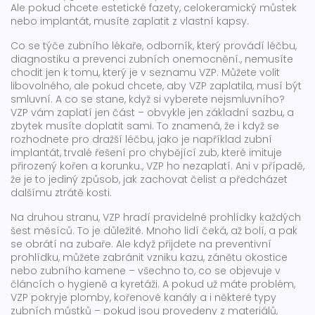
Ale pokud chcete estetické fazety, celokeramický můstek
nebo implantát, musíte zaplatit z vlastní kapsy.
Co se týče
zubního lékaře
,
odborník, který provádí léčbu,
diagnostiku a prevenci zubních onemocnění
.
, nemusíte
chodit jen k tomu, který je v seznamu VZP. Můžete volit
libovolného, ale pokud chcete, aby VZP zaplatila, musí být
smluvní. A co se stane, když si vyberete nejsmluvního?
VZP vám zaplatí jen část – obvykle jen základní sazbu, a
zbytek musíte doplatit sami. To znamená, že i když se
rozhodnete pro dražší léčbu, jako je například
zubní
implantát
,
trvalé řešení pro chybějící zub, které imituje
přirozený kořen a korunku
.
, VZP ho nezaplatí. Ani v případě,
že je to jediný způsob, jak zachovat čelist a předcházet
dalšímu ztrátě kosti.
Na druhou stranu, VZP hradí pravidelné prohlídky každých
šest měsíců. To je důležité. Mnoho lidí čeká, až bolí, a pak
se obrátí na zubaře. Ale když přijdete na preventivní
prohlídku, můžete zabránit vzniku kazu, zánětu okostice
nebo zubního kamene – všechno to, co se objevuje v
článcích o hygieně a kyretáži. A pokud už máte problém,
VZP pokryje plomby, kořenové kanály a i některé typy
zubních můstků – pokud jsou provedeny z materiálů,