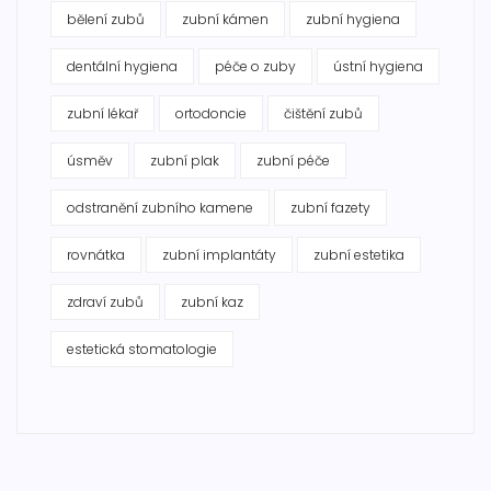
bělení zubů
zubní kámen
zubní hygiena
dentální hygiena
péče o zuby
ústní hygiena
zubní lékař
ortodoncie
čištění zubů
úsměv
zubní plak
zubní péče
odstranění zubního kamene
zubní fazety
rovnátka
zubní implantáty
zubní estetika
zdraví zubů
zubní kaz
estetická stomatologie