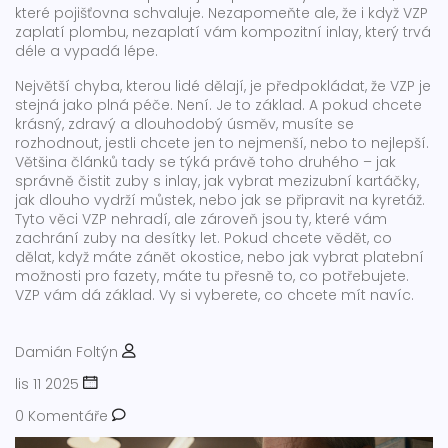
které pojišťovna schvaluje. Nezapomeňte ale, že i když VZP
zaplatí plombu, nezaplatí vám kompozitní inlay, který trvá
déle a vypadá lépe.
Největší chyba, kterou lidé dělají, je předpokládat, že VZP je
stejná jako plná péče. Není. Je to základ. A pokud chcete
krásný, zdravý a dlouhodobý úsměv, musíte se
rozhodnout, jestli chcete jen to nejmenší, nebo to nejlepší.
Většina článků tady se týká právě toho druhého – jak
správně čistit zuby s inlay, jak vybrat mezizubní kartáčky,
jak dlouho vydrží můstek, nebo jak se připravit na kyretáž.
Tyto věci VZP nehradí, ale zároveň jsou ty, které vám
zachrání zuby na desítky let. Pokud chcete vědět, co
dělat, když máte zánět okostice, nebo jak vybrat platební
možnosti pro fazety, máte tu přesně to, co potřebujete.
VZP vám dá základ. Vy si vyberete, co chcete mít navíc.
Damián Foltýn
lis 11 2025
0 Komentáře