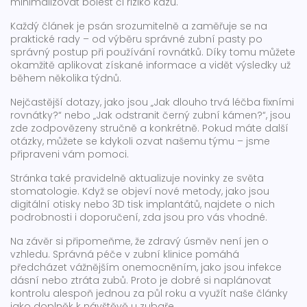
minimalizovat bolest či riziko kazu.
Každý článek je psán srozumitelně a zaměřuje se na
praktické rady – od výběru správné zubní pasty po
správný postup při používání rovnátků. Díky tomu můžete
okamžitě aplikovat získané informace a vidět výsledky už
během několika týdnů.
Nejčastější dotazy, jako jsou „Jak dlouho trvá léčba fixními
rovnátky?“ nebo „Jak odstranit černý zubní kámen?“, jsou
zde zodpovězeny stručně a konkrétně. Pokud máte další
otázky, můžete se kdykoli ozvat našemu týmu – jsme
připraveni vám pomoci.
Stránka také pravidelně aktualizuje novinky ze světa
stomatologie. Když se objeví nové metody, jako jsou
digitální otisky nebo 3D tisk implantátů, najdete o nich
podrobnosti i doporučení, zda jsou pro vás vhodné.
Na závěr si připomeňme, že zdravý úsměv není jen o
vzhledu. Správná péče v zubní klinice pomáhá
předcházet vážnějším onemocněním, jako jsou infekce
dásní nebo ztráta zubů. Proto je dobré si naplánovat
kontrolu alespoň jednou za půl roku a využít naše články
jako doplněk k návštěvě u zubaře.