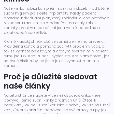
Naše klinika nabízí kompletní spektrum služeb – od běžné
zubní hygieny po složité implantáty. Každý pacient
dostane individuální plán, který zohledňuje jeho potřeby a
rozpočet. Pracujeme s moderními materiály, takže
korunky, protézy nebo bělení jsou rychlé, pohodlné a
dlouhodobě spolehlivé.
Kromě klasických zákroků se zaměřujeme i na prevenci.
Pravidelná kontrola pomáhá zachytit problémy včas, a
tak se vyhnete bolestivým a drahým ošetřením. V našem
týmu jsou zkušení zubaři i hygienisté, kteří vám poradí, jak
správně čistit zuby, co jíst a jak se vyhnout zubnímu
kameni.
Proč je důležité sledovat
naše články
Na této stránce najdete více než dvacet článků, které
pokrývají téma zubní kliniky z různých úhlů. Čtete-li
například „Jak bolí zubní korunka?“ nebo „Jak vzniká zubní
kaz“, získáte konkrétní odpovědi na své otázky a tipy, jak