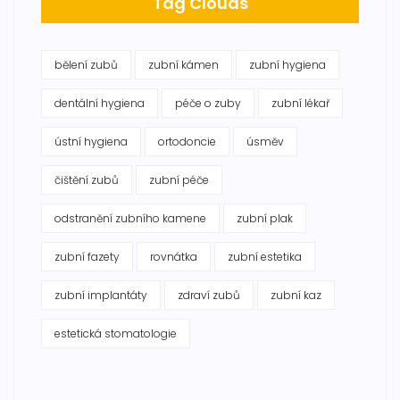
Tag Clouds
bělení zubů
zubní kámen
zubní hygiena
dentální hygiena
péče o zuby
zubní lékař
ústní hygiena
ortodoncie
úsměv
čištění zubů
zubní péče
odstranění zubního kamene
zubní plak
zubní fazety
rovnátka
zubní estetika
zubní implantáty
zdraví zubů
zubní kaz
estetická stomatologie