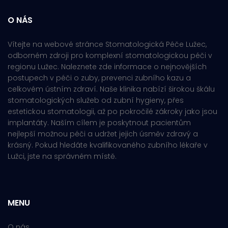
O NÁS
Vítejte na webové stránce Stomatologická Péče Lužec,
odborném zdroji pro komplexní stomatologickou péči v
regionu Lužec. Naleznete zde informace o nejnovějších
postupech v péči o zuby, prevenci zubního kazu a
celkovém ústním zdraví. Naše klinika nabízí širokou škálu
stomatologických služeb od zubní hygieny, přes
estetickou stomatologii, až po pokročilé zákroky jako jsou
implantáty. Naším cílem je poskytnout pacientům
nejlepší možnou péči a udržet jejich úsměv zdravý a
krásný. Pokud hledáte kvalifikovaného zubního lékaře v
Lužci, jste na správném místě.
MENU
O nás