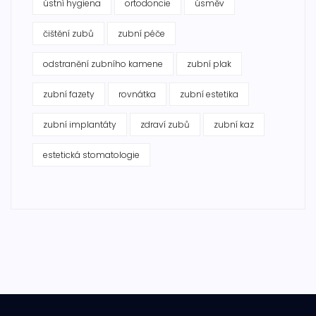
ústní hygiena
ortodoncie
úsměv
čištění zubů
zubní péče
odstranění zubního kamene
zubní plak
zubní fazety
rovnátka
zubní estetika
zubní implantáty
zdraví zubů
zubní kaz
estetická stomatologie