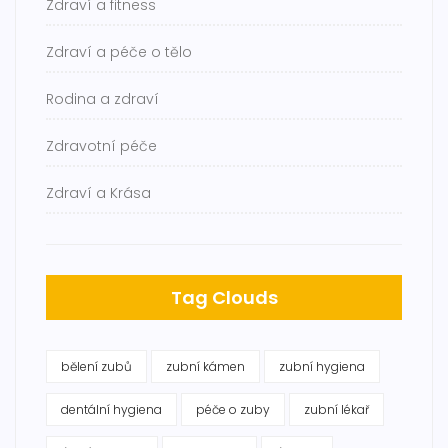
Zdraví a fitness
Zdraví a péče o tělo
Rodina a zdraví
Zdravotní péče
Zdraví a Krása
Tag Clouds
bělení zubů
zubní kámen
zubní hygiena
dentální hygiena
péče o zuby
zubní lékař