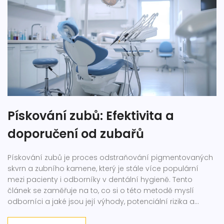
Pískování zubů: Efektivita a
doporučení od zubařů
Pískování zubů je proces odstraňování pigmentovaných
skvrn a zubního kamene, který je stále více populární
mezi pacienty i odborníky v dentální hygieně. Tento
článek se zaměřuje na to, co si o této metodě myslí
odborníci a jaké jsou její výhody, potenciální rizika a
alternativy. Dále obsahuje rady, jak se o zuby postarat po
pískování a jakou roli hraje pískování ve zdravé ústní