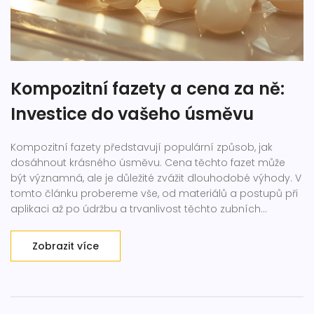
Kompozitní fazety a cena za ně:
Investice do vašeho úsměvu
Kompozitní fazety představují populární způsob, jak
dosáhnout krásného úsměvu. Cena těchto fazet může
být významná, ale je důležité zvážit dlouhodobé výhody. V
tomto článku probereme vše, od materiálů a postupů při
aplikaci až po údržbu a trvanlivost těchto zubních
aplikací. Připravila jsem také užitečné tipy, jak na
kompozitní fazety ušetřit, aniž byste obětovali kvalitu.
Zobrazit více