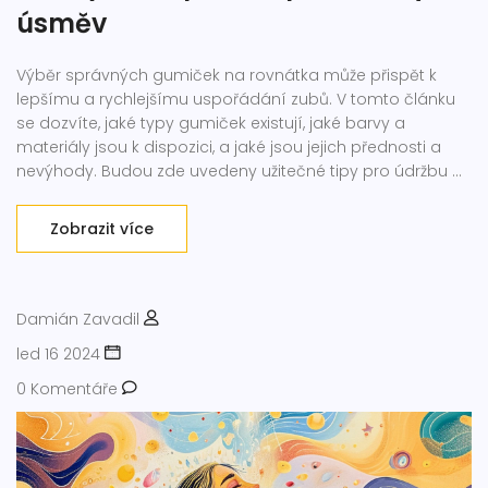
úsměv
Výběr správných gumiček na rovnátka může přispět k
lepšímu a rychlejšímu uspořádání zubů. V tomto článku
se dozvíte, jaké typy gumiček existují, jaké barvy a
materiály jsou k dispozici, a jaké jsou jejich přednosti a
nevýhody. Budou zde uvedeny užitečné tipy pro údržbu a
péči o gumičky na rovnátka a jak správně spolupracovat
s vaším ortodontem pro dosažení nejlepších výsledků.
Zobrazit více
Damián Zavadil
led 16 2024
0 Komentáře