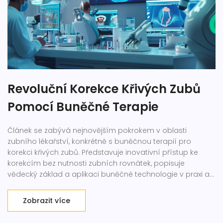
Revoluční Korekce Křivých Zubů
Pomocí Buněčné Terapie
Článek se zabývá nejnovějším pokrokem v oblasti
zubního lékařství, konkrétně s buněčnou terapií pro
korekci křivých zubů. Představuje inovativní přístup ke
korekcím bez nutnosti zubních rovnátek, popisuje
vědecký základ a aplikaci buněčné technologie v praxi a
vysvětluje potenciální přínosy této metody jak pro
pacienty, tak pro celý odvětví zubní medicíny.
Zobrazit více