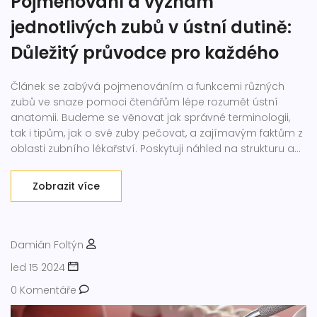
Pojmenování a význam
jednotlivých zubů v ústní dutině:
Důležitý průvodce pro každého
Článek se zabývá pojmenováním a funkcemi různých
zubů ve snaze pomoci čtenářům lépe rozumět ústní
anatomii. Budeme se věnovat jak správné terminologii,
tak i tipům, jak o své zuby pečovat, a zajímavým faktům z
oblasti zubního lékařství. Poskytuji náhled na strukturu a
vývoj zubů, odění a zoubků, povrchovou strukturu a typy
zubů, včetně jejich rolí v ústní dutině.
Zobrazit více
Damián Foltýn
led 15 2024
0 Komentáře