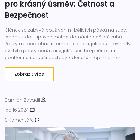
pro krásný úsměv: Četnost a
Bezpečnost
Článek se zabývá používáním bělicích pásků na zuby,
jednou z dostupných metod domácího bělení zubů.
Poskytuje podrobné informace o tom, jak často by měly
být tyto pásky používány, jaké jsou bezpečnostní
opatření a nejlepší postupy k dosažení optimálních
výsledků. Tento průvodce vás provede procesem bělení z
pohodlí vašeho domova a nabídne praktické tipy pro
Zobrazit více
udržení krásného úsměvu.
Damián Zavadil
led 16 2024
0 Komentáře